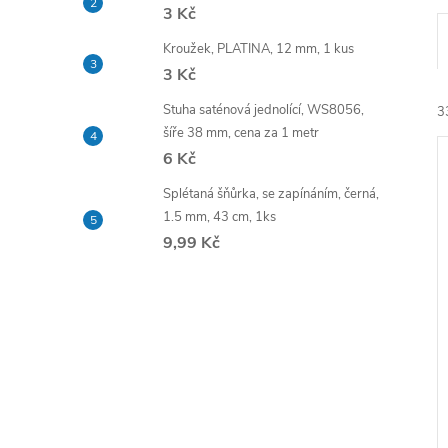
e
3 Kč
Kroužek, PLATINA, 12 mm, 1 kus
l
3 Kč
Stuha saténová jednolící, WS8056,
3
šíře 38 mm, cena za 1 metr
6 Kč
Splétaná šňůrka, se zapínáním, černá,
1.5 mm, 43 cm, 1ks
9,99 Kč
í
i