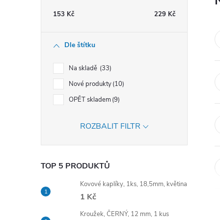
t
153
Kč
229
Kč
r
Dle štítku
a
Na skladě
33
n
Nové produkty
10
OPĚT skladem
9
n
ROZBALIT FILTR
í
p
TOP 5 PRODUKTŮ
a
Kovové kaplíky, 1ks, 18,5mm, květina
1 Kč
n
Kroužek, ČERNÝ, 12 mm, 1 kus