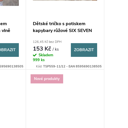
skem
Dětské tričko s potiskem
 vlně
kapybary růžové SIX SEVEN
67
126,45 Kč bez DPH
153 Kč
/ ks
OBRAZIT
ZOBRAZIT
Skladem
999 ks
8595690138505
Kód:
TSP559-11/12 - EAN 8595690138505
Nové produkty