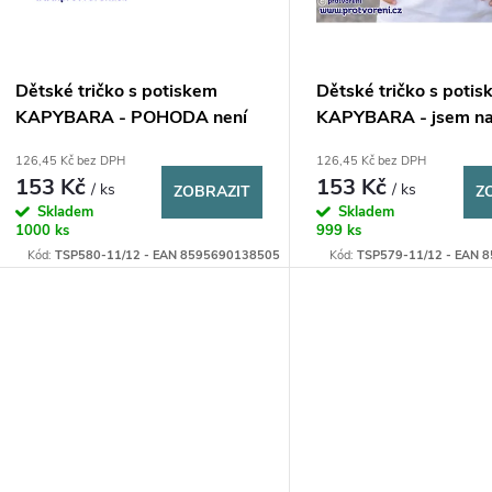
r
d
o
u
Dětské tričko s potiskem
Dětské tričko s poti
d
KAPYBARA - POHODA není
KAPYBARA - jsem na
k
lenost, je to TALENT
pohody
u
126,45 Kč bez DPH
126,45 Kč bez DPH
153 Kč
153 Kč
t
/ ks
/ ks
ZOBRAZIT
Z
Skladem
Skladem
k
1000 ks
999 ks
ů
Kód:
TSP580-11/12 - EAN 8595690138505
Kód:
TSP579-11/12 - EAN 
t
ů