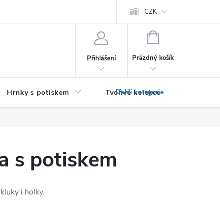
PRO PODNIKATELE (B2B)
Podmínky ochrany osobních údajů
CZK
Zása
NÁKUPNÍ
KOŠÍK
Prázdný košík
Přihlášení
Hrnky s potiskem
Tvořivé kolekce
Textil bez
a s potiskem
kluky i holky.