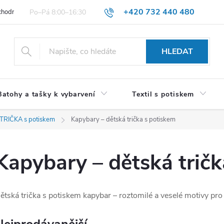
+420 732 440 480
hodní podmínky pro spotřebitele
VŠEOBECNÉ OBCHODNÍ PODMÍNKY 
HLEDAT
Batohy a tašky k vybarvení
Textil s potiskem
 TRIČKA s potiskem
Kapybary – dětská trička s potiskem
Kapybary – dětská tričk
ětská trička s potiskem kapybar – roztomilé a veselé motivy pro 