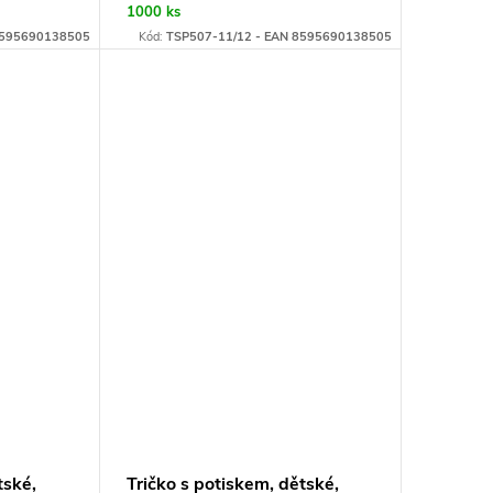
1000 ks
8595690138505
Kód:
TSP507-11/12 - EAN 8595690138505
tské,
Tričko s potiskem, dětské,