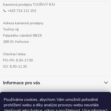
Kamenná prodejna TVOŘIVÝ RÁJ
📞 +420 724 112 252
Adresa kamenné prodejny:
Tvořivý ráj
Palackého náměstí 98/19
268 01 Hořovice
Otevírací doba:
PO–PÁ: 8.30–17.00
SO: 8.30–11.30
Informace pro vás
Přijímáme online platby
Používáme cookies, abychom Vám umožnili pohodlné
prohlížení webu a díky analýze provozu webu neustále
zlepšovali jeho funkce, výkon a použitelnost.
Více informací