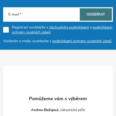
Z
á
E-mail
ODEBÍRAT
p
Registrací souhlasíte s
obchodními podmínkami
a
podmínkami
ochrany osobních údajů
a
Vložením e-mailu souhlasíte s
podmínkami ochrany osobních údajů
t
í
Andrea Blažejová