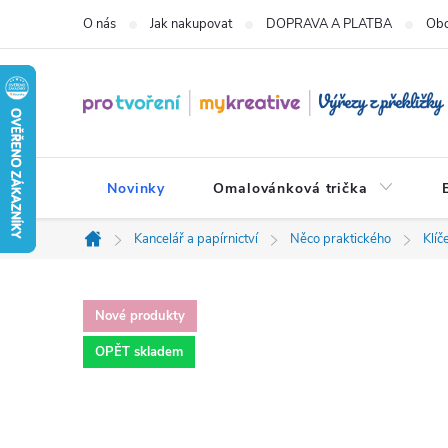
Přejít
O nás
Jak nakupovat
DOPRAVA A PLATBA
Obc
na
obsah
Novinky
Omalovánková trička
Kancelář a papírnictví
Něco praktického
Klíč
Domů
Nové produkty
OPĚT skladem