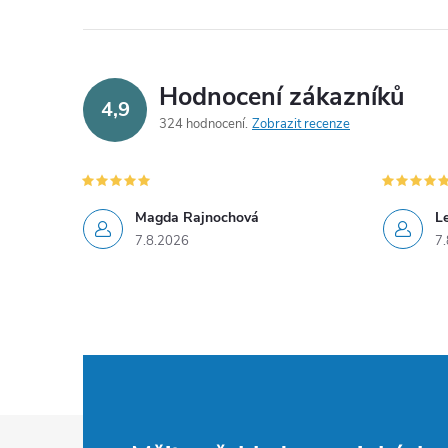
Hodnocení zákazníků
4,9
324 hodnocení
Zobrazit recenze
Magda Rajnochová
L
7.8.2026
7.
Z