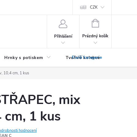
PRO PODNIKATELE (B2B)
Podmínky ochrany osobních údajů
CZK
Zása
NÁKUPNÍ
KOŠÍK
Prázdný košík
Přihlášení
Hrnky s potiskem
Tvořivé kolekce
Textil bez
, 10,4 cm, 1 kus
 STŘAPEC, mix
4 cm, 1 kus
odrobnosti hodnocení
EAN C