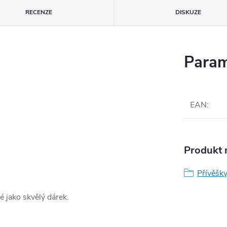
RECENZE
DISKUZE
Param
EAN
:
Produkt n
Přívěšky
é jako skvělý dárek.