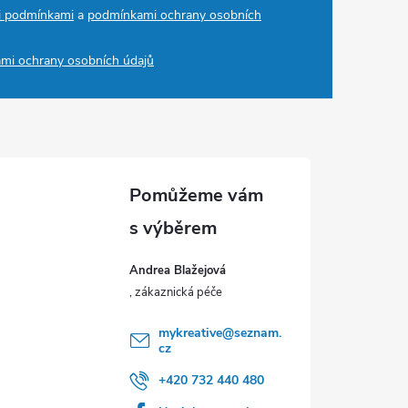
i podmínkami
a
podmínkami ochrany osobních
mi ochrany osobních údajů
Andrea Blažejová
mykreative
@
seznam.
cz
+420 732 440 480