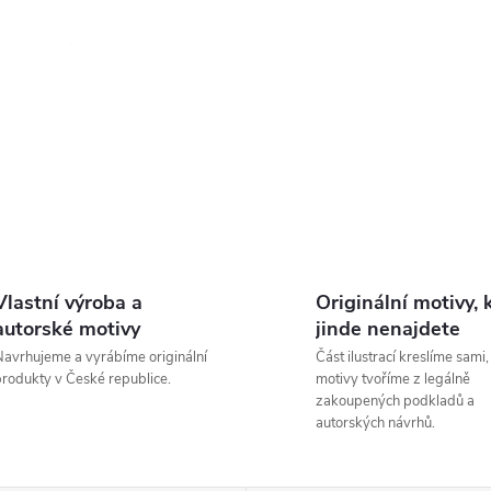
Vlastní výroba a
Originální motivy, 
autorské motivy
jinde nenajdete
avrhujeme a vyrábíme originální
Část ilustrací kreslíme sami,
rodukty v České republice.
motivy tvoříme z legálně
zakoupených podkladů a
autorských návrhů.