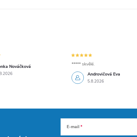
***** skvělé.
enka Nováčková
8.2026
Androvičová Eva
5.8.2026
E-mail