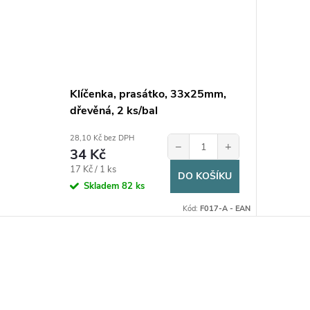
Klíčenka, prasátko, 33x25mm,
dřevěná, 2 ks/bal
28,10 Kč bez DPH
−
+
34 Kč
Měrná
17 Kč / 1 ks
DO KOŠÍKU
cena:
Skladem
82 ks
Kód:
F017-A - EAN