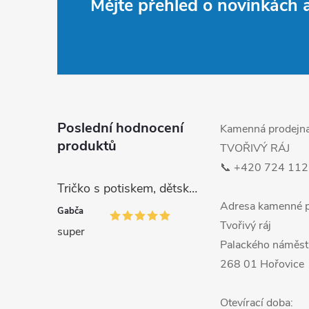
Mějte přehled o novinkách
á
p
a
t
Poslední hodnocení
Kamenná prodejn
produktů
TVOŘIVÝ RÁJ
í
📞 +420 724 112
Tričko s potiskem, dětské, MALÁ DRŽKATÁ HOLKA, 1 ks
Adresa kamenné p
Gabča
Tvořivý ráj
super
Palackého náměst
268 01 Hořovice
Otevírací doba: