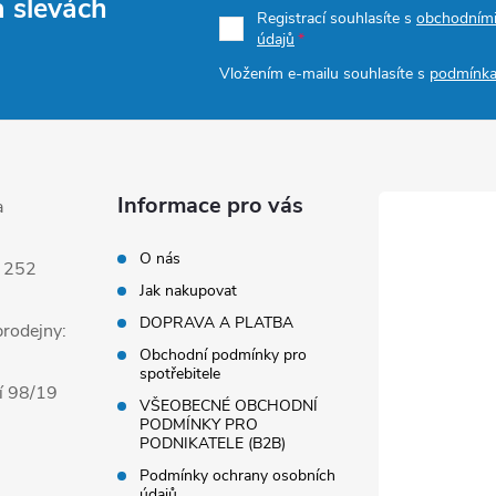
a slevách
Registrací souhlasíte s
obchodním
údajů
Vložením e-mailu souhlasíte s
podmínka
Informace pro vás
a
O nás
 252
Jak nakupovat
DOPRAVA A PLATBA
rodejny:
Obchodní podmínky pro
spotřebitele
í 98/19
VŠEOBECNÉ OBCHODNÍ
PODMÍNKY PRO
PODNIKATELE (B2B)
Podmínky ochrany osobních
údajů