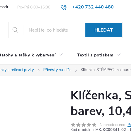
+420 732 440 480
hodní podmínky pro spotřebitele
VŠEOBECNÉ OBCHODNÍ PODMÍNKY 
HLEDAT
Batohy a tašky k vybarvení
Textil s potiskem
enky a reflexní prvky
Přívěšky na klíče
Klíčenka, STŘAPEC, mix barev
Klíčenka,
barev, 10,
Neohodnoceno
P
Kód produktu:
MKJKC00341-02 - 