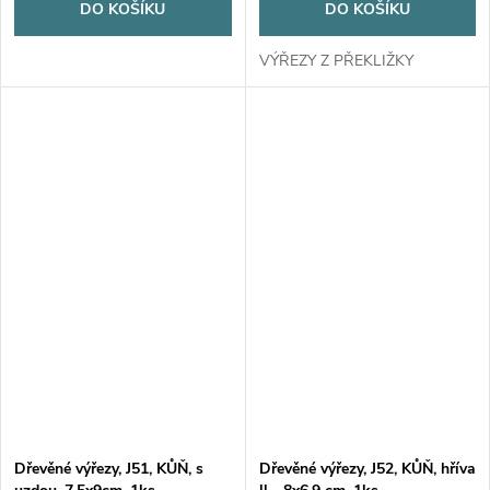
DO KOŠÍKU
DO KOŠÍKU
VÝŘEZY Z PŘEKLIŽKY
Dřevěné výřezy, J51, KŮŇ, s
Dřevěné výřezy, J52, KŮŇ, hříva