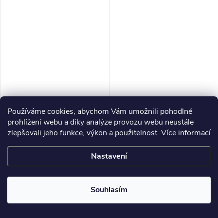
Používáme cookies, abychom Vám umožnili pohodlné
prohlížení webu a díky analýze provozu webu neustále
zlepšovali jeho funkce, výkon a použitelnost.
Více informací
Nastavení
Dřevěné výřezy, J50, KŮŇ, s
uzdou ll., 8,5x6cm, 1ks
11,57 Kč bez DPH
Souhlasím
14 Kč
/ ks
Skladem
989 ks