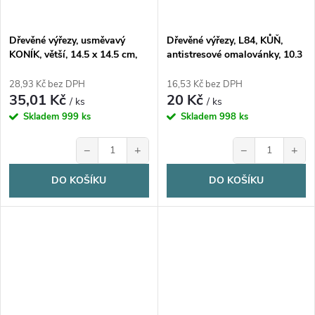
Dřevěné výřezy, usměvavý
Dřevěné výřezy, L84, KŮŇ,
KONÍK, větší, 14.5 x 14.5 cm,
antistresové omalovánky, 10.3
1ks
x 9.5 cm, 1ks
28,93 Kč bez DPH
16,53 Kč bez DPH
35,01 Kč
20 Kč
/ ks
/ ks
Skladem
999 ks
Skladem
998 ks
−
+
−
+
DO KOŠÍKU
DO KOŠÍKU