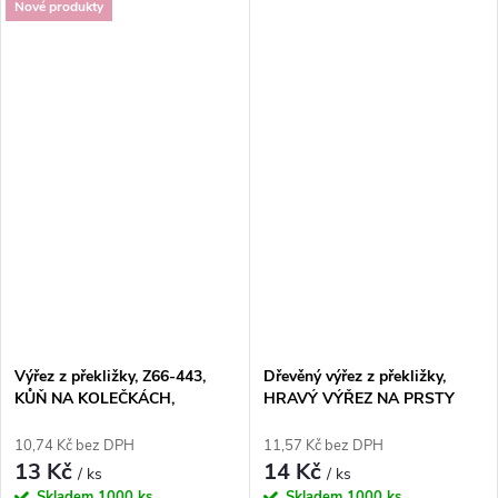
Nové produkty
Výřez z překližky, Z66-443,
Dřevěný výřez z překližky,
KŮŇ NA KOLEČKÁCH,
HRAVÝ VÝŘEZ NA PRSTY
6,8x5,8cm, 1ks
Koník, 4,6 x 9,5cm, 1ks
10,74 Kč bez DPH
11,57 Kč bez DPH
13 Kč
14 Kč
/ ks
/ ks
Skladem
1000 ks
Skladem
1000 ks