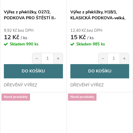
Výřez z překližky, O27/2,
Výřez z překližky, H18/1,
PODKOVA PRO ŠTĚSTÍ II.-
KLASICKÁ PODKOVA-velká,
střední, 4x5,3cm, 1ks
5,3x7,2cm, 1ks
9,92 Kč bez DPH
12,40 Kč bez DPH
12 Kč
15 Kč
/ ks
/ ks
Skladem
990 ks
Skladem
985 ks
−
+
−
+
DO KOŠÍKU
DO KOŠÍKU
DŘEVĚNÝ VÝŘEZ
DŘEVĚNÝ VÝŘEZ
Nové produkty
Nové produkty