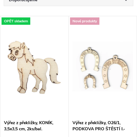
Ř
a
Nejlevnější
V
OPĚT skladem
Nové produkty
Nejdražší
z
ý
Nejprodávanější
e
p
Abecedně
n
i
í
s
p
p
r
r
o
Výřez z překližky, KONÍK,
Výřez z překližky, O26/1,
o
3,5x3,5 cm, 2ks/bal.
PODKOVA PRO ŠTĚSTÍ I.-
velká, 5,3x7,2cm, 1ks