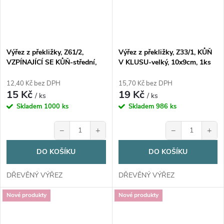
Výřez z překližky, Z61/2,
Výřez z překližky, Z33/1, KŮŇ
VZPÍNAJÍCÍ SE KŮŇ-střední,
V KLUSU-velký, 10x9cm, 1ks
7x9cm, 1ks
12,40 Kč bez DPH
15,70 Kč bez DPH
15 Kč
19 Kč
/ ks
/ ks
Skladem
1000 ks
Skladem
986 ks
−
+
−
+
DO KOŠÍKU
DO KOŠÍKU
DŘEVĚNÝ VÝŘEZ
DŘEVĚNÝ VÝŘEZ
Nové produkty
Nové produkty