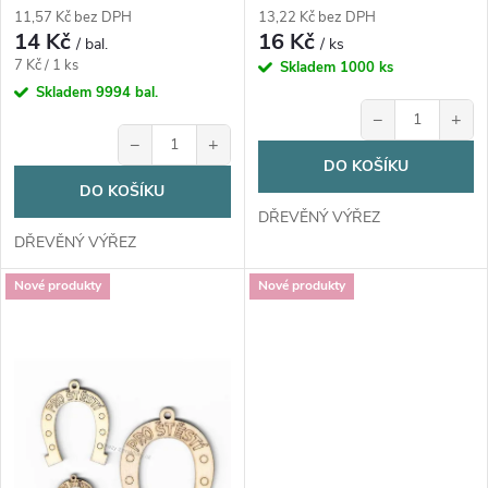
d
d
11,57 Kč bez DPH
13,22 Kč bez DPH
14 Kč
16 Kč
u
/ bal.
/ ks
Měrná
u
7 Kč / 1 ks
Skladem
1000 ks
cena:
Skladem
9994 bal.
k
−
+
k
−
+
t
DO KOŠÍKU
t
DO KOŠÍKU
ů
DŘEVĚNÝ VÝŘEZ
ů
DŘEVĚNÝ VÝŘEZ
Nové produkty
Nové produkty