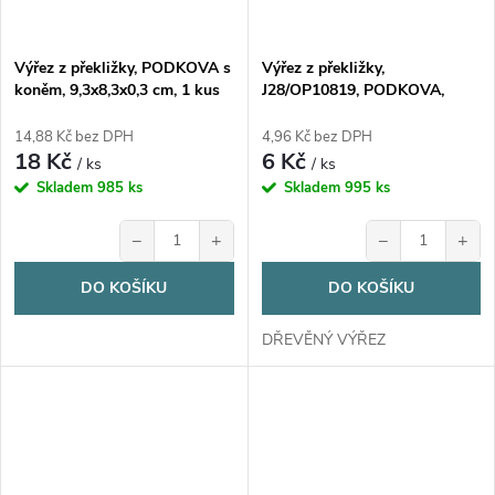
Výřez z překližky, PODKOVA s
Výřez z překližky,
koněm, 9,3x8,3x0,3 cm, 1 kus
J28/OP10819, PODKOVA,
3,6x4,3cm, 1ks
14,88 Kč bez DPH
4,96 Kč bez DPH
18 Kč
6 Kč
/ ks
/ ks
Skladem
985 ks
Skladem
995 ks
−
+
−
+
DO KOŠÍKU
DO KOŠÍKU
DŘEVĚNÝ VÝŘEZ