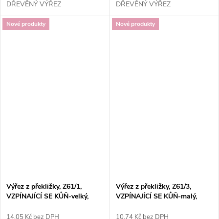
DŘEVĚNÝ VÝŘEZ
DŘEVĚNÝ VÝŘEZ
Nové produkty
Nové produkty
Výřez z překližky, Z61/1,
Výřez z překližky, Z61/3,
VZPÍNAJÍCÍ SE KŮŇ-velký,
VZPÍNAJÍCÍ SE KŮŇ-malý,
8,5x10,5cm, 1ks
5,5x6cm, 1ks
14,05 Kč bez DPH
10,74 Kč bez DPH