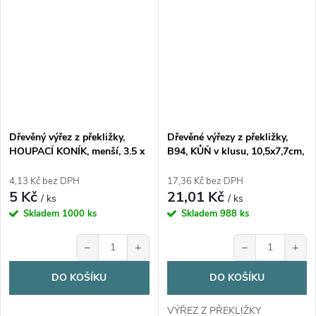
Dřevěný výřez z překližky,
Dřevěné výřezy z překližky,
HOUPACÍ KONÍK, menší, 3.5 x
B94, KŮŇ v klusu, 10,5x7,7cm,
3 cm, 1ks
1ks
4,13 Kč bez DPH
17,36 Kč bez DPH
5 Kč
21,01 Kč
/ ks
/ ks
Skladem
1000 ks
Skladem
988 ks
−
+
−
+
DO KOŠÍKU
DO KOŠÍKU
VÝŘEZ Z PŘEKLIŽKY