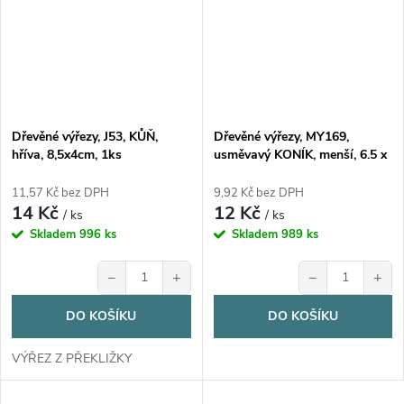
Dřevěné výřezy, J53, KŮŇ,
Dřevěné výřezy, MY169,
hříva, 8,5x4cm, 1ks
usměvavý KONÍK, menší, 6.5 x
6.5 cm, 1ks
11,57 Kč bez DPH
9,92 Kč bez DPH
14 Kč
12 Kč
/ ks
/ ks
Skladem
996 ks
Skladem
989 ks
−
+
−
+
DO KOŠÍKU
DO KOŠÍKU
VÝŘEZ Z PŘEKLIŽKY