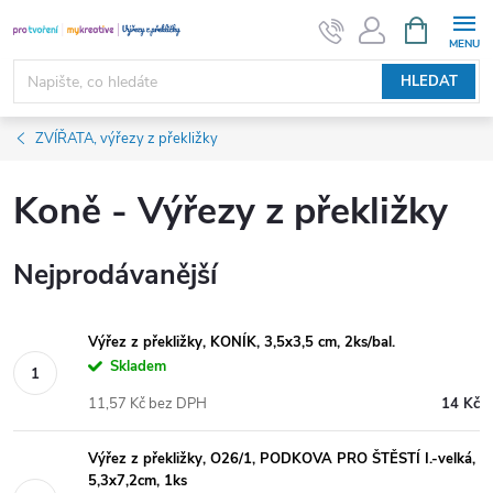
Přejít
NÁKUPNÍ
KOŠÍK
na
obsah
HLEDAT
ZVÍŘATA, výřezy z překližky
Koně - Výřezy z překližky
Nejprodávanější
Výřez z překližky, KONÍK, 3,5x3,5 cm, 2ks/bal.
Skladem
11,57 Kč bez DPH
14 Kč
Výřez z překližky, O26/1, PODKOVA PRO ŠTĚSTÍ I.-velká,
5,3x7,2cm, 1ks