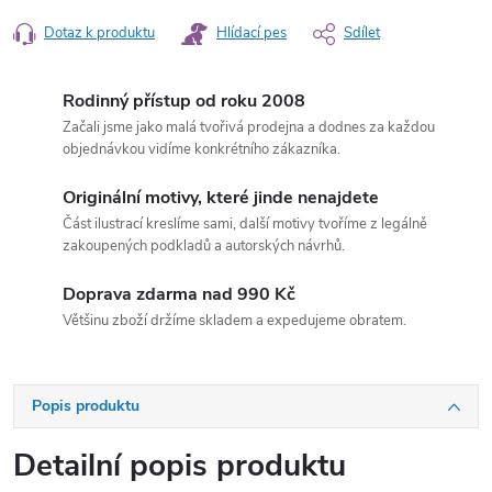
Dotaz k produktu
Hlídací pes
Sdílet
Rodinný přístup od roku 2008
Začali jsme jako malá tvořivá prodejna a dodnes za každou
objednávkou vidíme konkrétního zákazníka.
Originální motivy, které jinde nenajdete
Část ilustrací kreslíme sami, další motivy tvoříme z legálně
zakoupených podkladů a autorských návrhů.
Doprava zdarma nad 990 Kč
Většinu zboží držíme skladem a expedujeme obratem.
Popis produktu
Detailní popis produktu