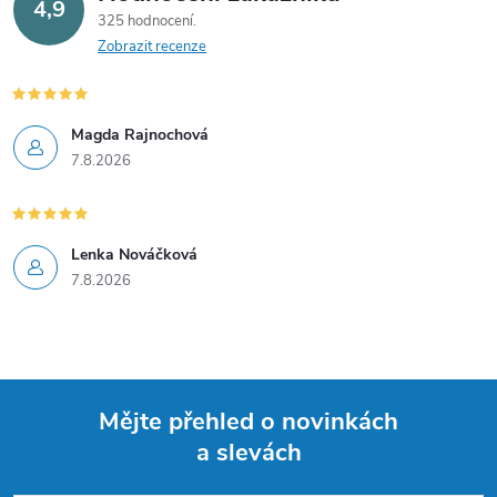
4,9
325 hodnocení
Zobrazit recenze
Magda Rajnochová
7.8.2026
Lenka Nováčková
7.8.2026
Mějte přehled o novinkách
a slevách
Z