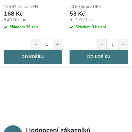
138,84 Kč bez DPH
43,80 Kč bez DPH
168 Kč
53 Kč
Měrná
Měrná
8,40 Kč / 1 m
0,12 Kč / 1 ks
cena:
cena:
Skladem
36 role
Skladem
9 balení
−
+
−
+
DO KOŠÍKU
DO KOŠÍKU
Hodnocení zákazníků