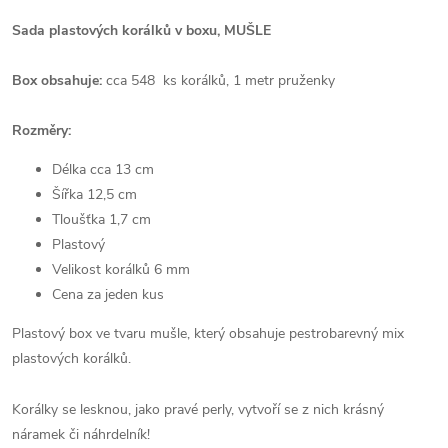
Sada plastových korálků v boxu, MUŠLE
Box obsahuje:
cca 548 ks korálků, 1 metr pruženky
Rozměry:
Délka cca 13 cm
Šířka 12,5 cm
Tloušťka 1,7 cm
Plastový
Velikost korálků 6 mm
Cena za jeden kus
Plastový box ve tvaru mušle, který obsahuje pestrobarevný mix
plastových korálků.
Korálky se lesknou, jako pravé perly, vytvoří se z nich krásný
náramek či náhrdelník!