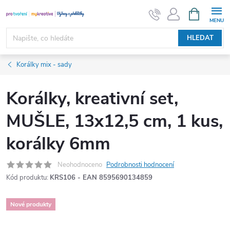
Přejít
NÁKUPNÍ
KOŠÍK
na
obsah
HLEDAT
Korálky mix - sady
Korálky, kreativní set,
MUŠLE, 13x12,5 cm, 1 kus,
korálky 6mm
Neohodnoceno
Podrobnosti hodnocení
Kód produktu:
KRS106 - EAN 8595690134859
Nové produkty