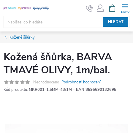
Přejít
NÁKUPNÍ
KOŠÍK
na
obsah
HLEDAT
Kožené šňůrky
Kožená šňůrka, BARVA
TMAVÉ OLIVY, 1m/bal.
Neohodnoceno
Podrobnosti hodnocení
Kód produktu:
MKR001-1.5MM-43/1M - EAN 8595690132695