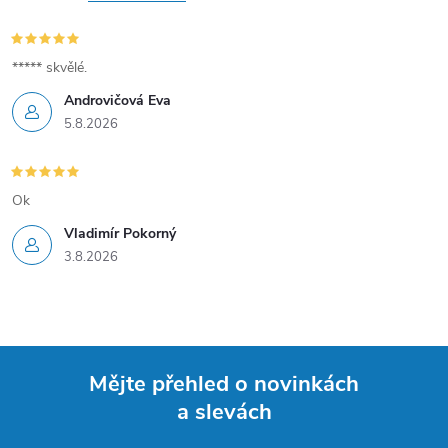
***** skvělé.
Androvičová Eva
5.8.2026
Ok
Vladimír Pokorný
3.8.2026
Mějte přehled o novinkách
a slevách
Z