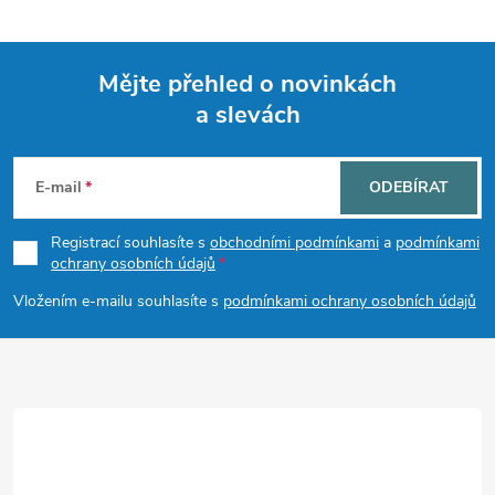
Mějte přehled o novinkách
a slevách
Z
á
E-mail
ODEBÍRAT
p
Registrací souhlasíte s
obchodními podmínkami
a
podmínkami
ochrany osobních údajů
a
Vložením e-mailu souhlasíte s
podmínkami ochrany osobních údajů
t
í