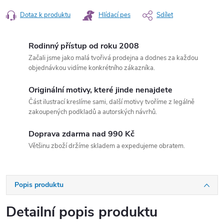
Dotaz k produktu
Hlídací pes
Sdílet
Rodinný přístup od roku 2008
Začali jsme jako malá tvořivá prodejna a dodnes za každou
objednávkou vidíme konkrétního zákazníka.
Originální motivy, které jinde nenajdete
Část ilustrací kreslíme sami, další motivy tvoříme z legálně
zakoupených podkladů a autorských návrhů.
Doprava zdarma nad 990 Kč
Většinu zboží držíme skladem a expedujeme obratem.
Popis produktu
Detailní popis produktu