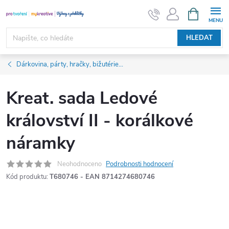
Přejít
NÁKUPNÍ
KOŠÍK
na
obsah
HLEDAT
Dárkovina, párty, hračky, bižutérie...
Kreat. sada Ledové
království II - korálkové
náramky
Neohodnoceno
Podrobnosti hodnocení
Kód produktu:
T680746 - EAN 8714274680746