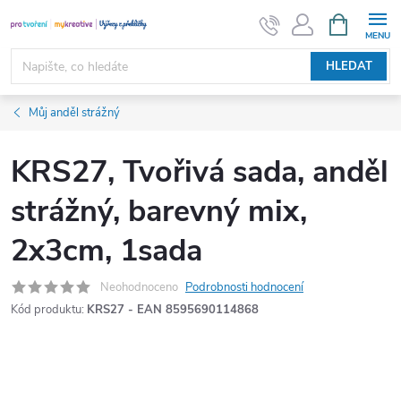
Přejít
NÁKUPNÍ
KOŠÍK
na
obsah
HLEDAT
Můj anděl strážný
KRS27, Tvořivá sada, anděl
strážný, barevný mix,
2x3cm, 1sada
Neohodnoceno
Podrobnosti hodnocení
Kód produktu:
KRS27 - EAN 8595690114868