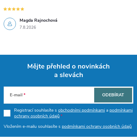
Magda Rajnochová
7.8.2026
Mějte přehled o novinkách
a slevách
Z
á
E-mail
ODEBÍRAT
p
Registrací souhlasíte s
obchodními podmínkami
a
podmínkami
ochrany osobních údajů
a
Vložením e-mailu souhlasíte s
podmínkami ochrany osobních údajů