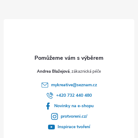
t
í
Andrea Blažejová
mykreative
@
seznam.cz
+420 732 440 480
Novinky na e-shopu
protvoreni.cz/
Inspirace tvoření