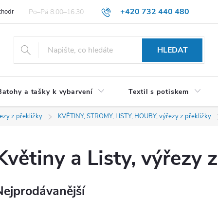
+420 732 440 480
hodní podmínky pro spotřebitele
VŠEOBECNÉ OBCHODNÍ PODMÍNKY 
HLEDAT
Batohy a tašky k vybarvení
Textil s potiskem
ezy z překližky
KVĚTINY, STROMY, LISTY, HOUBY, výřezy z překližky
Květiny a Listy, výřezy 
Nejprodávanější