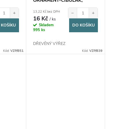
ORNAMENT-CIBULÁK,
13x3,9cm, 1ks
13,22 Kč bez DPH
+
−
+
16 Kč
/ ks
 KOŠÍKU
Skladem
DO KOŠÍKU
995 ks
DŘEVĚNÝ VÝŘEZ
Kód:
VZP/B51
Kód:
VZP/B39