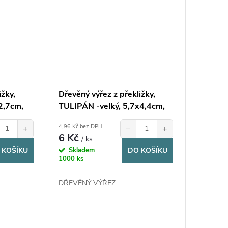
ižky,
Dřevěný výřez z překližky,
2,7cm,
TULIPÁN -velký, 5,7x4,4cm,
1ks
4,96 Kč bez DPH
+
−
+
6 Kč
/ ks
 KOŠÍKU
Skladem
DO KOŠÍKU
1000 ks
DŘEVĚNÝ VÝŘEZ