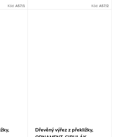
Kód:
A57/1
Kód:
A57/2
ižky,
Dřevěný výřez z překližky,