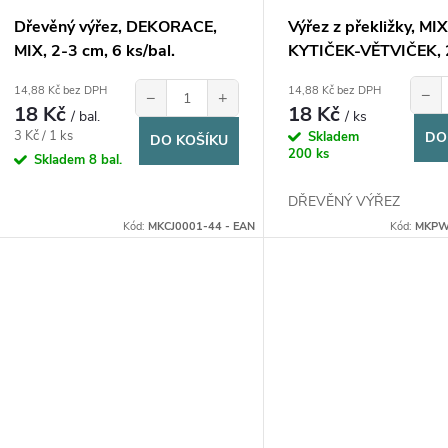
o
u
Dřevěný výřez, DEKORACE,
Výřez z překližky, MI
d
MIX, 2-3 cm, 6 ks/bal.
KYTIČEK-VĚTVIČEK, 2
k
cm, 6ks/bal.
u
14,88 Kč bez DPH
14,88 Kč bez DPH
−
−
+
18 Kč
18 Kč
t
/ bal.
/ ks
Měrná
3 Kč / 1 ks
Skladem
DO
k
DO KOŠÍKU
200 ks
cena:
Skladem
8 bal.
ů
t
DŘEVĚNÝ VÝŘEZ
Kód:
MKCJ0001-44 - EAN
Kód:
MKPW
ů