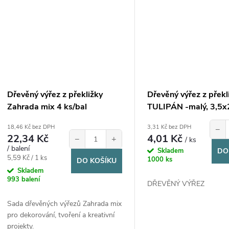
Dřevěný výřez z překližky
Dřevěný výřez z překl
Zahrada mix 4 ks/bal
TULIPÁN -malý, 3,5x
1ks
18,46 Kč bez DPH
3,31 Kč bez DPH
−
22,34 Kč
4,01 Kč
−
+
/ ks
/ balení
Skladem
DO
Měrná
5,59 Kč / 1 ks
1000 ks
DO KOŠÍKU
cena:
Skladem
993 balení
DŘEVĚNÝ VÝŘEZ
Sada dřevěných výřezů Zahrada mix
pro dekorování, tvoření a kreativní
projekty.