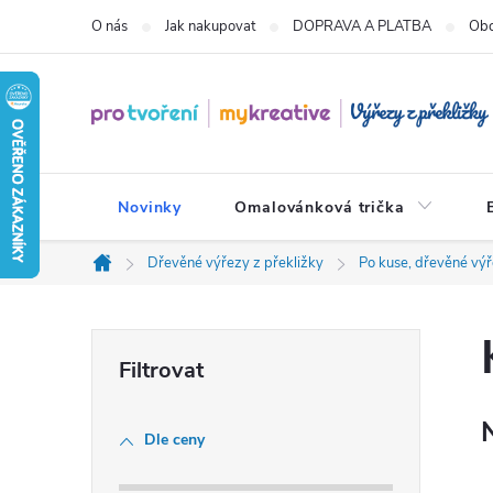
Přejít
O nás
Jak nakupovat
DOPRAVA A PLATBA
Obc
na
obsah
Novinky
Omalovánková trička
Dřevěné výřezy z překližky
Po kuse, dřevěné výř
Domů
P
o
Dle ceny
s