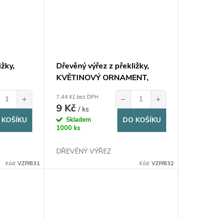
ižky,
Dřevěný výřez z překližky,
KVĚTINOVÝ ORNAMENT,
, 1ks
7x2,7cm, 1ks
7,44 Kč bez DPH
+
−
+
9 Kč
/ ks
 KOŠÍKU
Skladem
DO KOŠÍKU
1000 ks
DŘEVĚNÝ VÝŘEZ
Kód:
VZP/B31
Kód:
VZP/B32