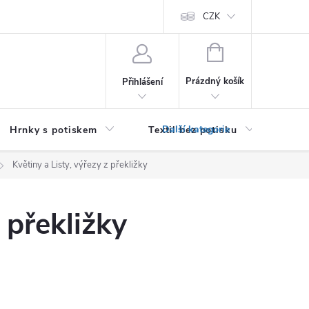
PRO PODNIKATELE (B2B)
Podmínky ochrany osobních údajů
CZK
Zása
NÁKUPNÍ
KOŠÍK
Prázdný košík
Přihlášení
Hrnky s potiskem
Textil bez potisku
Dár
Květiny a Listy, výřezy z překližky
z překližky