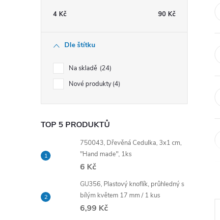
t
4
Kč
90
Kč
r
Dle štítku
a
Na skladě
24
n
Nové produkty
4
n
TOP 5 PRODUKTŮ
í
750043, Dřevěná Cedulka, 3x1 cm,
p
"Hand made", 1ks
6 Kč
a
GU356, Plastový knoflík, průhledný s
bílým květem 17 mm / 1 kus
n
6,99 Kč