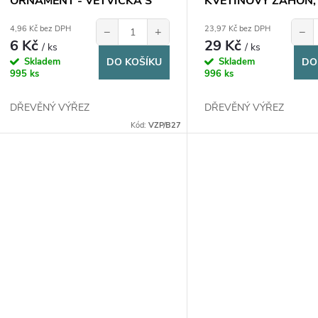
ORNAMENT - VĚTVIČKA S
KVĚTINOVÝ ZÁHON,
KVĚTINAMI, 7x2,2cm, 1ks
14,8x6,7cm, 1ks
4,96 Kč bez DPH
23,97 Kč bez DPH
−
+
−
6 Kč
29 Kč
/ ks
/ ks
Skladem
DO KOŠÍKU
Skladem
DO
995 ks
996 ks
DŘEVĚNÝ VÝŘEZ
DŘEVĚNÝ VÝŘEZ
Kód:
VZP/B27