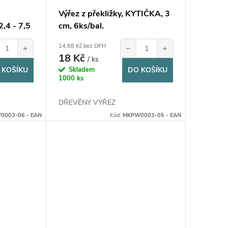
X
Výřez z překližky, KYTIČKA, 3
,4 - 7,5
cm, 6ks/bal.
14,88 Kč bez DPH
+
−
+
18 Kč
/ ks
 KOŠÍKU
Skladem
DO KOŠÍKU
1000 ks
DŘEVĚNÝ VÝŘEZ
0003-06 - EAN
Kód:
MKPW0003-05 - EAN