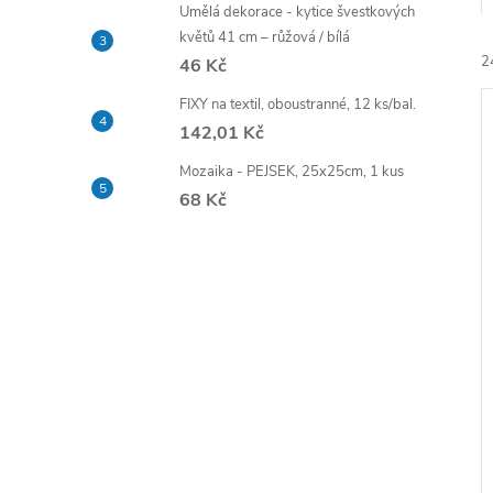
e
Umělá dekorace - kytice švestkových
květů 41 cm – růžová / bílá
2
46 Kč
l
FIXY na textil, oboustranné, 12 ks/bal.
142,01 Kč
Mozaika - PEJSEK, 25x25cm, 1 kus
68 Kč
í
i