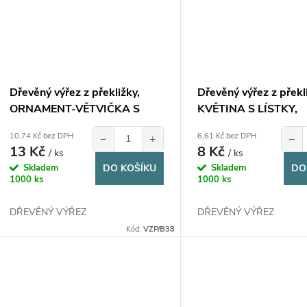
Dřevěný výřez z překližky,
Dřevěný výřez z překl
ORNAMENT-VĚTVIČKA S
KVĚTINA S LÍSTKY,
KVĚTINAMI, 9,8x5cm, 1ks
ORNAMENT, 7x2,5cm
10,74 Kč bez DPH
6,61 Kč bez DPH
−
+
−
13 Kč
8 Kč
/ ks
/ ks
Skladem
DO KOŠÍKU
Skladem
DO
1000 ks
1000 ks
DŘEVĚNÝ VÝŘEZ
DŘEVĚNÝ VÝŘEZ
Kód:
VZP/B38