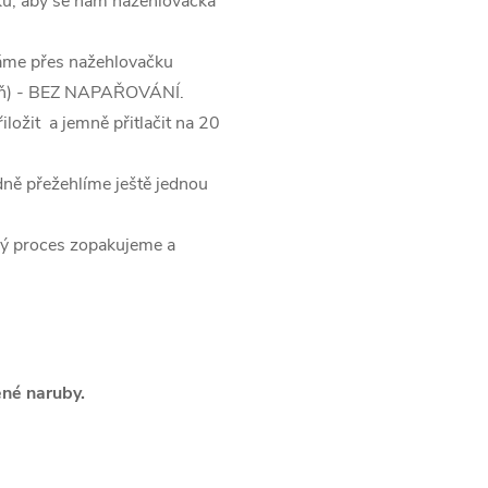
átku, aby se nám nažehlovačka
dáme přes nažehlovačku
upeň) - BEZ NAPAŘOVÁNÍ.
ložit a jemně přitlačit na 20
dně přežehlíme ještě jednou
elý proces zopakujeme a
ené naruby.