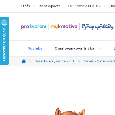
Přejít
O nás
Jak nakupovat
DOPRAVA A PLATBA
Obc
na
obsah
Novinky
Omalovánková trička
Nažehlovačky na fólii - DTF
Zvířata - Nažehlovačk
Domů