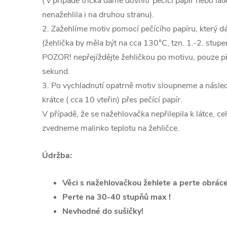
( v případě trička dáme dovnitř pečící papír nebo l
nenažehlila i na druhou stranu).
2. Zažehlíme motiv pomocí pečícího papíru, který 
(žehlička by měla být na cca 130°C, tzn. 1.-2. st
POZOR! nepřejíždějte žehličkou po motivu, pouze při
sekund.
3. Po vychladnutí opatrně motiv sloupneme a násle
krátce ( cca 10 vteřin) přes pečící papír.
V případě, že se nažehlovačka nepřilepila k látce, c
zvedneme malinko teplotu na žehličce.
Údržba:
Věci s nažehlovačkou žehlete a perte obrác
Perte na 30-40 stupňů max !
Nevhodné do sušičky!