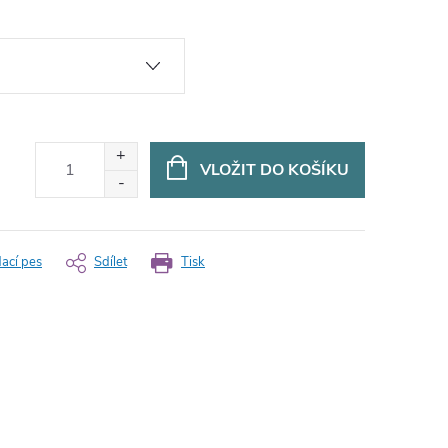
VLOŽIT DO KOŠÍKU
dací pes
Sdílet
Tisk