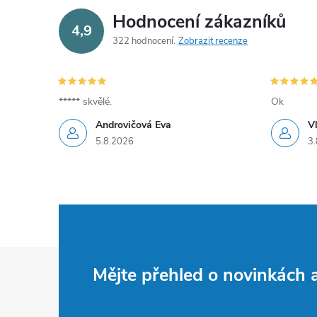
Hodnocení zákazníků
4,9
322 hodnocení
Zobrazit recenze
***** skvělé.
Ok
Androvičová Eva
V
5.8.2026
3.
Z
Mějte přehled o novinkách
á