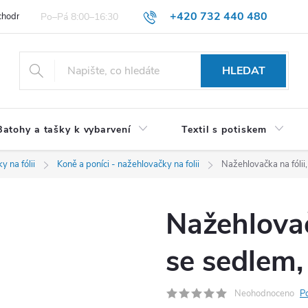
+420 732 440 480
hodní podmínky pro spotřebitele
VŠEOBECNÉ OBCHODNÍ PODMÍNKY 
HLEDAT
Batohy a tašky k vybarvení
Textil s potiskem
y na fólii
Koně a poníci - nažehlovačky na folii
Nažehlovačka na fólii
Nažehlovač
se sedlem,
Neohodnoceno
P