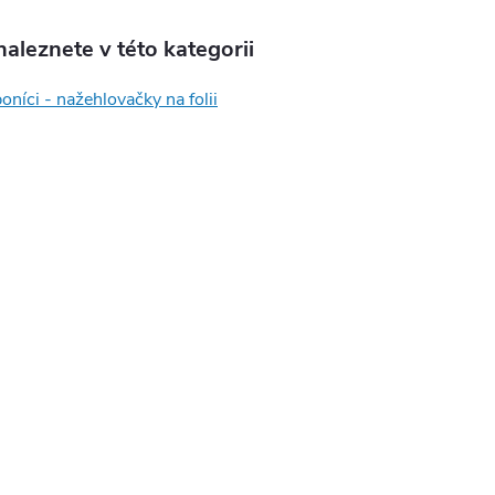
aleznete v této kategorii
oníci - nažehlovačky na folii