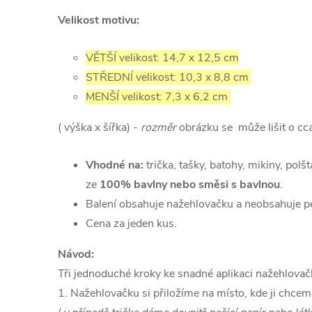
Velikost motivu:
VĚTŠÍ velikost: 14,7 x 12,5 cm
STŘEDNÍ velikost: 10,3 x 8,8 cm
MENŠÍ velikost: 7,3 x 6,2 cm
( výška x šířka) -
rozměr
obrázku se může lišit o c
Vhodné na:
trička, tašky, batohy, mikiny, polšt
ze
100% bavlny nebo směsi s bavlnou
.
Balení obsahuje nažehlovačku a neobsahuje pe
Cena za jeden kus.
Návod:
Tři jednoduché kroky ke snadné aplikaci nažehlovač
1. Nažehlovačku si přiložíme na místo, kde ji chcem