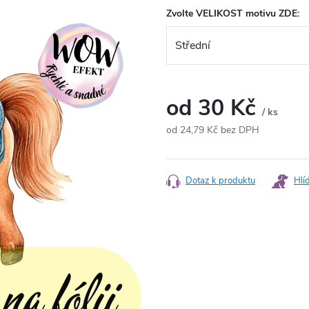
Zvolte VELIKOST motivu ZDE:
od
30 Kč
/ ks
od
24,79 Kč
bez DPH
Měrná
cena:
Dotaz k produktu
Hlí