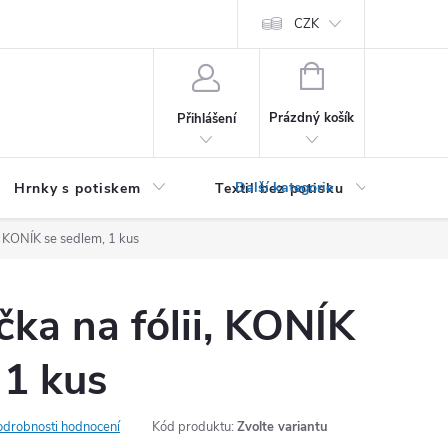
PRO PODNIKATELE (B2B)
Podmínky ochrany osobních údajů
CZK
Zása
NÁKUPNÍ
KOŠÍK
Prázdný košík
Přihlášení
Hrnky s potiskem
Textil bez potisku
Dár
, KONÍK se sedlem, 1 kus
ka na fólii, KONÍK
 1 kus
odrobnosti hodnocení
Kód produktu:
Zvolte variantu