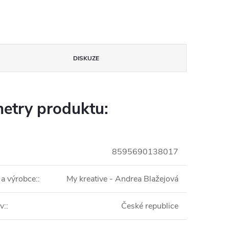
DISKUZE
etry produktu:
8595690138017
 a výrobce:
:
My kreative - Andrea Blažejová
v:
:
České republice