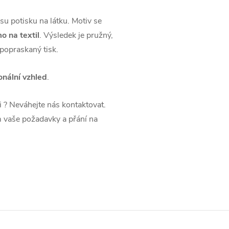
u potisku na látku. Motiv se
o na textil
. Výsledek je pružný,
 popraskaný tisk.
onální vzhled
.
li ? Neváhejte nás kontaktovat.
 vaše požadavky a přání na