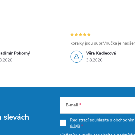
korálky jsou supr.Vnučka je nadše
ladimír Pokorný
Věra Kadlecová
8.2026
3.8.2026
E-mail
a slevách
Registrací souhlasíte s
obchodním
údajů