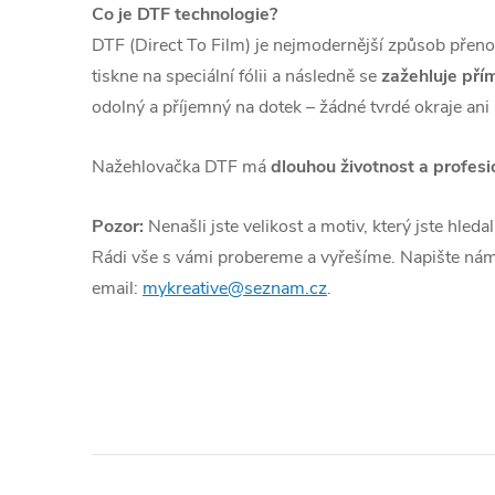
Co je DTF technologie?
DTF (Direct To Film) je nejmodernější způsob přenos
tiskne na speciální fólii a následně se
zažehluje přím
odolný a příjemný na dotek – žádné tvrdé okraje ani
Nažehlovačka DTF má
dlouhou životnost a profesi
Pozor:
Nenašli jste velikost a motiv, který jste hleda
Rádi vše s vámi probereme a vyřešíme. Napište nám
email:
mykreative@seznam.cz
.