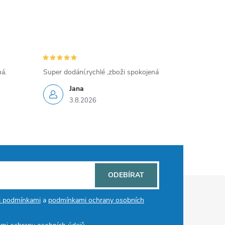
ná.
Super dodání,rychlé ,zboži spokojená
Jana
3.8.2026
ODEBÍRAT
i podmínkami
a
podmínkami ochrany osobních