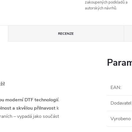
zakoupených podkladů a
autorských návrhů.
RECENZE
Param
ží!
EAN
:
ou moderní DTF technologií
.
Dodavatel
lnost a skvělou přilnavost
k
raních – vypadá jako součást
Vyrobeno 