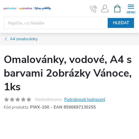
Přejít
NÁKUPNÍ
KOŠÍK
na
obsah
HLEDAT
A4 omalovánky
Omalovánky, vodové, A4 s
barvami 2obrázky Vánoce,
1ks
Neohodnoceno
Podrobnosti hodnocení
Kód produktu:
PWX-100 - EAN 8590697130255