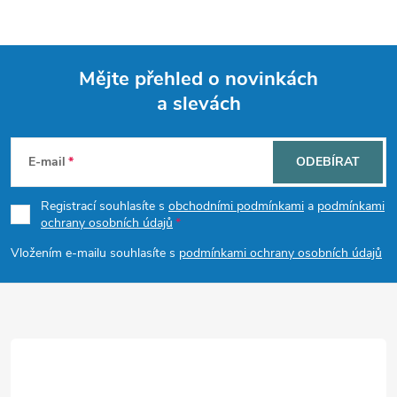
Mějte přehled o novinkách
a slevách
Z
á
E-mail
ODEBÍRAT
p
Registrací souhlasíte s
obchodními podmínkami
a
podmínkami
ochrany osobních údajů
a
Vložením e-mailu souhlasíte s
podmínkami ochrany osobních údajů
t
í