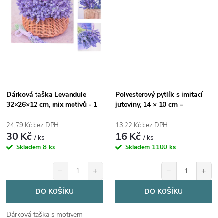
Dárková taška Levandule
Polyesterový pytlík s imitací
32×26×12 cm, mix motivů - 1
jutoviny, 14 × 10 cm –
ks
KRÉMOVÁ, se stahovací
šňůrkou, 1kus
24,79 Kč bez DPH
13,22 Kč bez DPH
30 Kč
16 Kč
/ ks
/ ks
Skladem
8 ks
Skladem
1100 ks
−
+
−
+
DO KOŠÍKU
DO KOŠÍKU
Dárková taška s motivem