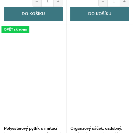
−
+
−
+
DO KOŠÍKU
DO KOŠÍKU
OPĚT skladem
Polyesterový pytlík s imitací
Organzový sáček, ozdobný,