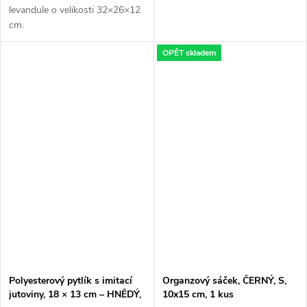
levandule o velikosti 32×26×12
cm.
OPĚT skladem
Polyesterový pytlík s imitací
Organzový sáček, ČERNÝ, S,
jutoviny, 18 × 13 cm – HNĚDÝ,
10x15 cm, 1 kus