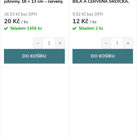
jutoviny, 18 × 13 cm – červený,
BÍLÁ A ČERVENÁ SRDÍČKA,
se stahovací šňůrkou, 1kus
10x15 cm, 1 kus
16,53 Kč bez DPH
9,92 Kč bez DPH
20 Kč
12 Kč
/ ks
/ ks
Skladem
1456 ks
Skladem
2 ks
−
+
−
+
DO KOŠÍKU
DO KOŠÍKU