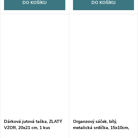
DO KOŠÍKU
DO KOŠÍKU
Dárková jutová taška, ZLATÝ
Organzový sáček, bílý,
VZOR, 20x21 cm, 1 kus
metalická srdíčka, 15x10cm,
1ks