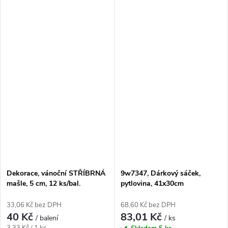
Dekorace, vánoční STŘÍBRNÁ
9w7347, Dárkový sáček,
mašle, 5 cm, 12 ks/bal.
pytlovina, 41x30cm
33,06 Kč bez DPH
68,60 Kč bez DPH
40 Kč
83,01 Kč
/ balení
/ ks
Měrná
3,33 Kč / 1 ks