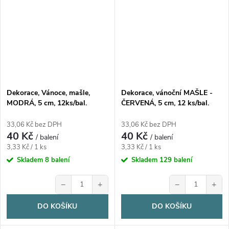
Dekorace, Vánoce, mašle,
Dekorace, vánoční MAŠLE -
MODRÁ, 5 cm, 12ks/bal.
ČERVENÁ, 5 cm, 12 ks/bal.
33,06 Kč bez DPH
33,06 Kč bez DPH
40 Kč
40 Kč
/ balení
/ balení
Měrná
Měrná
3,33 Kč / 1 ks
3,33 Kč / 1 ks
cena:
cena:
Skladem
8 balení
Skladem
129 balení
−
+
−
+
DO KOŠÍKU
DO KOŠÍKU