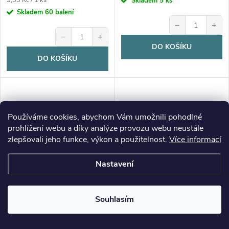
Skladem
5 ks
cena:
Skladem
60 balení
−
+
−
+
DO KOŠÍKU
DO KOŠÍKU
Používáme cookies, abychom Vám umožnili pohodlné
prohlížení webu a díky analýze provozu webu neustále
zlepšovali jeho funkce, výkon a použitelnost.
Více informací
Nastavení
Souhlasím