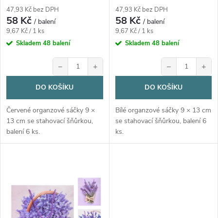
d
d
47,93 Kč bez DPH
47,93 Kč bez DPH
58 Kč
58 Kč
u
/ balení
/ balení
Měrná
Měrná
u
9,67 Kč / 1 ks
9,67 Kč / 1 ks
cena:
cena:
Skladem
48 balení
Skladem
48 balení
k
k
−
+
−
+
t
t
DO KOŠÍKU
DO KOŠÍKU
ů
ů
Červené organzové sáčky 9 ×
Bílé organzové sáčky 9 × 13 cm
13 cm se stahovací šňůrkou,
se stahovací šňůrkou, balení 6
balení 6 ks.
ks.