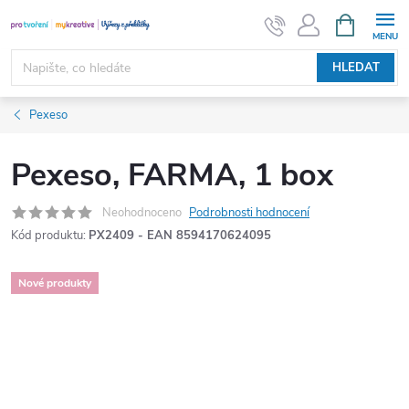
Přejít
NÁKUPNÍ
KOŠÍK
na
obsah
HLEDAT
Pexeso
Pexeso, FARMA, 1 box
Neohodnoceno
Podrobnosti hodnocení
Kód produktu:
PX2409 - EAN 8594170624095
Nové produkty