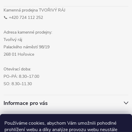
Kamenná prodejna TVOŘIVÝ RÁJ
📞 +420 724 112 252
Adresa kamenné prodejny:
Tvořivý ráj
Palackého náměstí 98/19
268 01 Hořovice
Otevírací doba:
PO–PÁ: 8.30–17.00
SO: 8.30–11.30
Informace pro vás
Přijímáme online platby
Používáme cookies, abychom Vám umožnili pohodlné
prohlížení webu a díky analýze provozu webu neustále