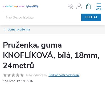
Přejít
NÁKUPNÍ
KOŠÍK
na
obsah
HLEDAT
Guma, pruženka
Pruženka, guma
KNOFLÍKOVÁ, bílá, 18mm,
24metrů
Neohodnoceno
Podrobnosti hodnocení
Kód produktu:
/10016