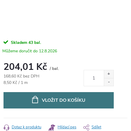
Skladem
43 bal.
12.8.2026
204,01 Kč
/ bal.
168,60 Kč bez DPH
Měrná
8,50 Kč / 1 m
cena:
VLOŽIT DO KOŠÍKU
Dotaz k produktu
Hlídací pes
Sdílet