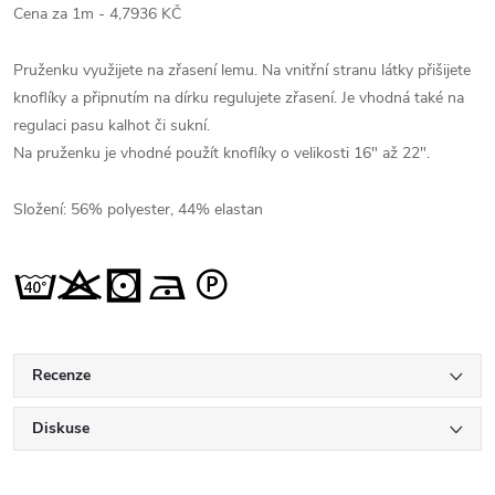
Cena za 1m - 4,7936 KČ
Pruženku využijete na zřasení lemu. Na vnitřní stranu látky přišijete
knoflíky a připnutím na dírku regulujete zřasení. Je vhodná také na
regulaci pasu kalhot či sukní.
Na pruženku je vhodné použít knoflíky o velikosti 16" až 22".
Složení: 56% polyester, 44% elastan
Recenze
Diskuse