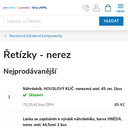
Přejít
NÁKUPNÍ
KOŠÍK
na
obsah
HLEDAT
Nerezové bižuterní komponenty
Řetízky - nerez
Nejprodávanější
Náhrdelník, HOUSLOVÝ KLÍČ, nerezová ocel, 45 cm, 1kus
Skladem
70,25 Kč bez DPH
85 Kč
Lanko se zapínáním k výrobě náhrdelníku, barva HNĚDÁ,
nerez ocel, 44,5cm/ 1 kus