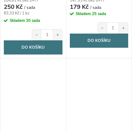
206,61 Kč bez DPH
147,93 Kč bez DPH
250 Kč
179 Kč
/ sada
/ sada
Měrná
83,33 Kč / 1 ks
Skladem
25 sada
cena:
Skladem
30 sada
−
+
−
+
DO KOŠÍKU
DO KOŠÍKU