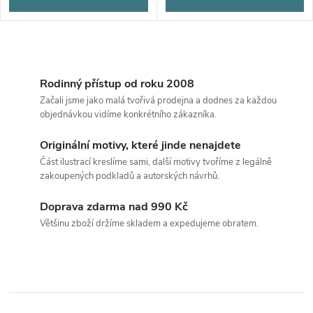
O
v
Rodinný přístup od roku 2008
Začali jsme jako malá tvořivá prodejna a dodnes za každou
l
objednávkou vidíme konkrétního zákazníka.
á
Originální motivy, které jinde nenajdete
Část ilustrací kreslíme sami, další motivy tvoříme z legálně
d
zakoupených podkladů a autorských návrhů.
a
Doprava zdarma nad 990 Kč
c
Většinu zboží držíme skladem a expedujeme obratem.
í
p