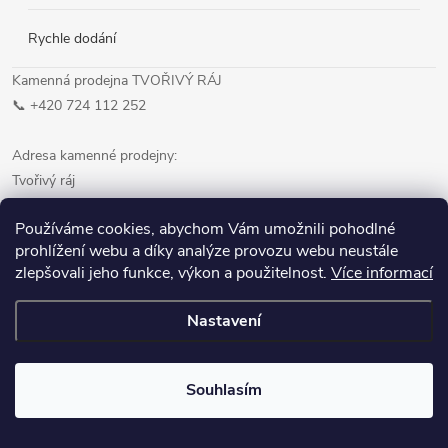
Rychle dodání
Kamenná prodejna TVOŘIVÝ RÁJ
📞 +420 724 112 252
Adresa kamenné prodejny:
Tvořivý ráj
Palackého náměstí 98/19
Používáme cookies, abychom Vám umožnili pohodlné
268 01 Hořovice
prohlížení webu a díky analýze provozu webu neustále
zlepšovali jeho funkce, výkon a použitelnost.
Více informací
Otevírací doba:
PO–PÁ: 8.30–17.00
Nastavení
SO: 8.30–11.30
Souhlasím
Informace pro vás