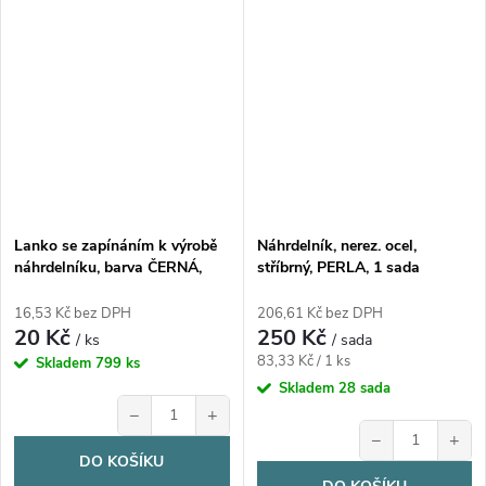
Lanko se zapínáním k výrobě
Náhrdelník, nerez. ocel,
náhrdelníku, barva ČERNÁ,
stříbrný, PERLA, 1 sada
nerez ocel, 44,5cm/ 1 kus
16,53 Kč bez DPH
206,61 Kč bez DPH
20 Kč
250 Kč
/ ks
/ sada
Měrná
83,33 Kč / 1 ks
Skladem
799 ks
cena:
Skladem
28 sada
−
+
−
+
DO KOŠÍKU