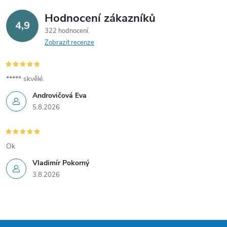
r
v
Hodnocení zákazníků
4,9
322 hodnocení
k
Zobrazit recenze
y
v
***** skvělé.
Androvičová Eva
ý
5.8.2026
p
i
Ok
s
Vladimír Pokorný
3.8.2026
u