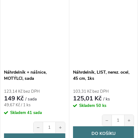
Náhrdelník + nášnice,
Náhrdelník, LIST, nerez. ocel,
MOTÝLCI, sada
45 cm, 1ks
123,14 Kč bez DPH
103,31 Kč bez DPH
149 Kč
125,01 Kč
/ sada
/ ks
Měrná
49,67 Kč / 1 ks
Skladem
50 ks
cena:
Skladem
41 sada
−
+
−
+
DO KOŠÍKU