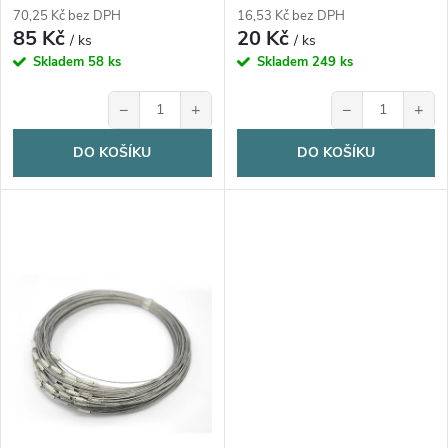
d
d
70,25 Kč bez DPH
16,53 Kč bez DPH
85 Kč
20 Kč
u
/ ks
/ ks
u
Skladem
58 ks
Skladem
249 ks
k
−
+
−
+
k
t
DO KOŠÍKU
DO KOŠÍKU
t
ů
ů