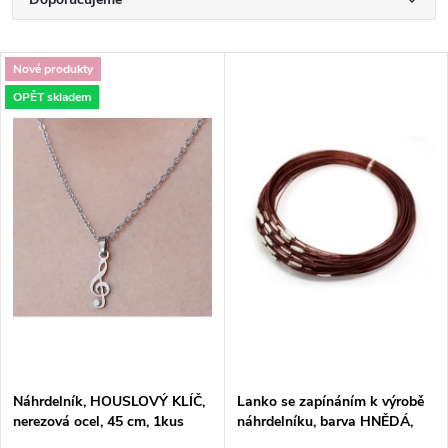
Ř
a
Nejlevnější
V
Nové produkty
Nejdražší
z
OPĚT skladem
ý
Nejprodávanější
e
p
Abecedně
n
i
í
s
p
p
r
r
o
Náhrdelník, HOUSLOVÝ KLÍČ,
Lanko se zapínáním k výrobě
o
nerezová ocel, 45 cm, 1kus
náhrdelníku, barva HNĚDÁ,
nerez ocel, 44,5cm/ 1 kus