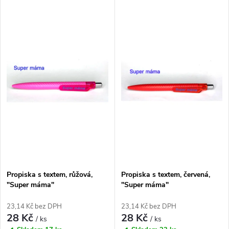
V
Nejdražší
z
ý
Nejprodávanější
e
p
Abecedně
n
i
í
s
p
p
r
r
o
Propiska s textem, růžová,
Propiska s textem, červená,
o
"Super máma"
"Super máma"
d
d
23,14 Kč bez DPH
23,14 Kč bez DPH
28 Kč
28 Kč
u
/ ks
/ ks