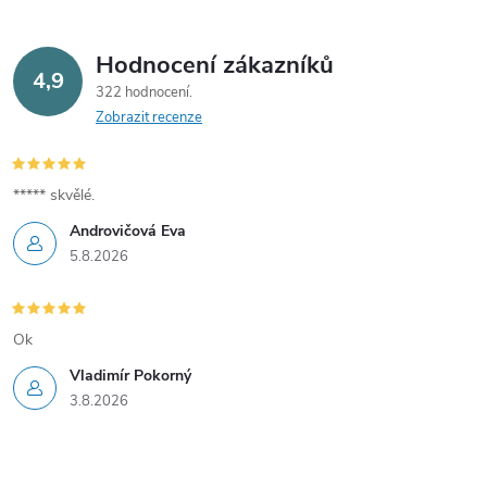
r
v
Hodnocení zákazníků
4,9
322 hodnocení
k
Zobrazit recenze
y
v
***** skvělé.
Androvičová Eva
ý
5.8.2026
p
i
Ok
s
Vladimír Pokorný
3.8.2026
u