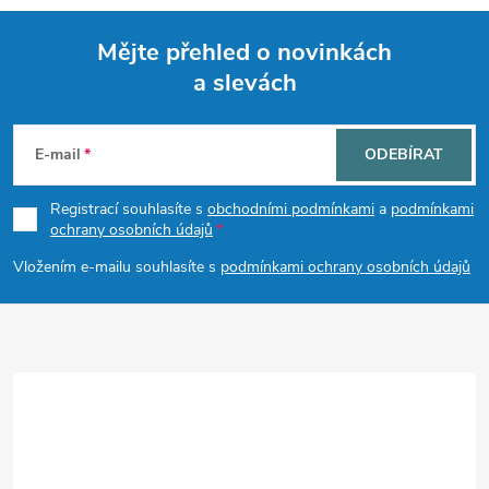
Mějte přehled o novinkách
a slevách
Z
á
E-mail
ODEBÍRAT
p
Registrací souhlasíte s
obchodními podmínkami
a
podmínkami
ochrany osobních údajů
a
Vložením e-mailu souhlasíte s
podmínkami ochrany osobních údajů
t
í