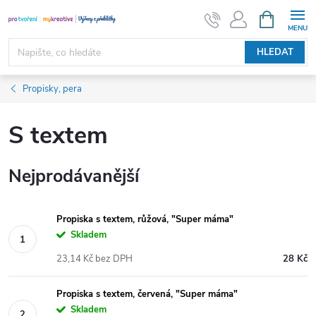
Přejít
NÁKUPNÍ
KOŠÍK
na
obsah
HLEDAT
Propisky, pera
S textem
Nejprodávanější
Propiska s textem, růžová, "Super máma"
Skladem
23,14 Kč bez DPH
28 Kč
Propiska s textem, červená, "Super máma"
Skladem