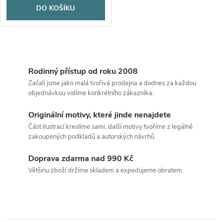
DO KOŠÍKU
O
v
Rodinný přístup od roku 2008
Začali jsme jako malá tvořivá prodejna a dodnes za každou
l
objednávkou vidíme konkrétního zákazníka.
á
Originální motivy, které jinde nenajdete
Část ilustrací kreslíme sami, další motivy tvoříme z legálně
d
zakoupených podkladů a autorských návrhů.
a
Doprava zdarma nad 990 Kč
c
Většinu zboží držíme skladem a expedujeme obratem.
í
p