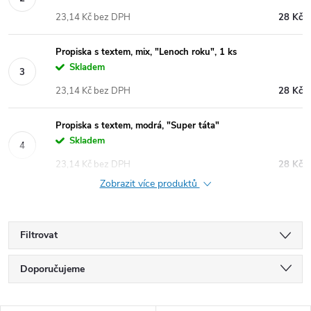
23,14 Kč bez DPH
28 Kč
Propiska s textem, mix, "Lenoch roku", 1 ks
Skladem
23,14 Kč bez DPH
28 Kč
Propiska s textem, modrá, "Super táta"
Skladem
23,14 Kč bez DPH
28 Kč
Zobrazit více produktů
Filtrovat
Ř
Doporučujeme
a
Nejlevnější