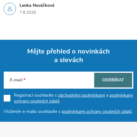
Lenka Nováčková
7.8.2026
Mějte přehled o novinkách
a slevách
Z
á
E-mail
ODEBÍRAT
p
Registrací souhlasíte s
obchodními podmínkami
a
podmínkami
ochrany osobních údajů
a
Vložením e-mailu souhlasíte s
podmínkami ochrany osobních údajů
t