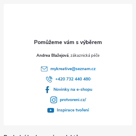
í
Andrea Blažejová
mykreative
@
seznam.cz
+420 732 440 480
Novinky na e-shopu
protvoreni.cz/
Inspirace tvoření