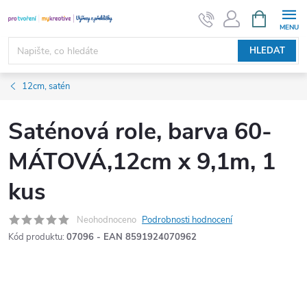
Přejít
NÁKUPNÍ
KOŠÍK
na
obsah
HLEDAT
12cm, satén
Saténová role, barva 60-
MÁTOVÁ,12cm x 9,1m, 1
kus
Neohodnoceno
Podrobnosti hodnocení
Kód produktu:
07096 - EAN 8591924070962