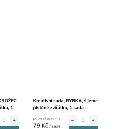
NOROŽEC
Kreativní sada, RYBKA, šijeme
átko, 1
plstěné zvířátko, 1 sada
65,29 Kč bez DPH
+
−
+
79 Kč
/ sada