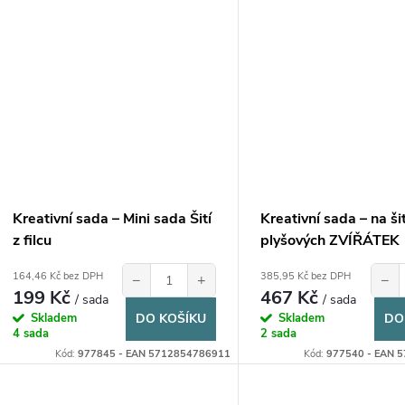
Kreativní sada – Mini sada Šití
Kreativní sada – na šit
z filcu
plyšových ZVÍŘÁTEK
164,46 Kč bez DPH
385,95 Kč bez DPH
−
+
−
199 Kč
467 Kč
/ sada
/ sada
Skladem
DO KOŠÍKU
Skladem
DO
4 sada
2 sada
Kód:
977845 - EAN 5712854786911
Kód:
977540 - EAN 