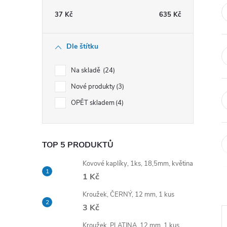
t
37
Kč
635
Kč
r
Dle štítku
a
Na skladě
24
n
Nové produkty
3
OPĚT skladem
4
n
í
TOP 5 PRODUKTŮ
p
Kovové kaplíky, 1ks, 18,5mm, květina
1 Kč
a
Kroužek, ČERNÝ, 12 mm, 1 kus
n
3 Kč
Kroužek, PLATINA, 12 mm, 1 kus