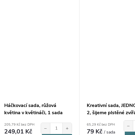
Háčkovací sada, růžová
Kreativní sada, JED
květina v květináči, 1 sada
2, šijeme plstěné zvíř
sada
205,79 Kč bez DPH
65,29 Kč bez DPH
−
−
+
249,01 Kč
79 Kč
/ sada