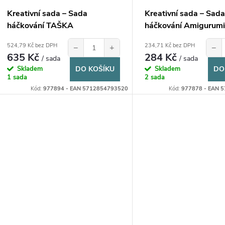
o
u
Kreativní sada – Sada
Kreativní sada – Sada
d
háčkování TAŠKA
háčkování Amigurum
k
u
524,79 Kč bez DPH
234,71 Kč bez DPH
−
+
−
635 Kč
284 Kč
t
/ sada
/ sada
Skladem
DO KOŠÍKU
Skladem
DO
k
1 sada
2 sada
ů
Kód:
977894 - EAN 5712854793520
Kód:
977878 - EAN 
t
ů