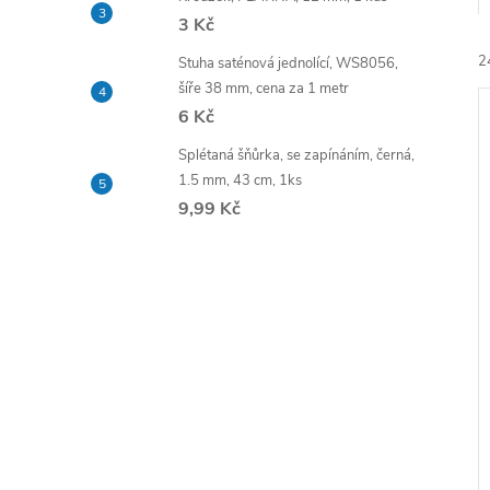
e
3 Kč
2
Stuha saténová jednolící, WS8056,
l
šíře 38 mm, cena za 1 metr
6 Kč
Splétaná šňůrka, se zapínáním, černá,
1.5 mm, 43 cm, 1ks
9,99 Kč
í
i