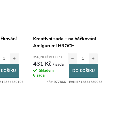
áčkování
Kreativní sada – na háčkování
Amigurumi HROCH
356,20 Kč bez DPH
+
−
+
431 Kč
/ sada
 KOŠÍKU
Skladem
DO KOŠÍKU
6 sada
5712854789196
Kód:
977866 - EAN 5712854789073