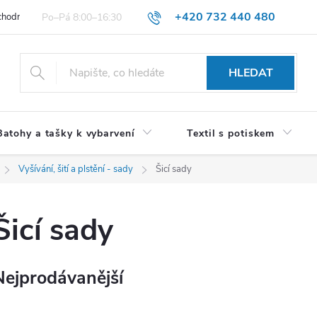
+420 732 440 480
hodní podmínky pro spotřebitele
VŠEOBECNÉ OBCHODNÍ PODMÍNKY 
HLEDAT
Batohy a tašky k vybarvení
Textil s potiskem
Vyšívání, šití a plstění - sady
Šicí sady
Šicí sady
Nejprodávanější