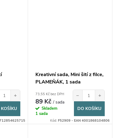
í
Kreativní sada, Mini šití z filce,
PLAMEŇÁK, 1 sada
73,55 Kč bez DPH
+
−
+
89 Kč
/ sada
 KOŠÍKU
Skladem
DO KOŠÍKU
1 sada
5712854625715
Kód:
F52909 - EAN 4001868104806