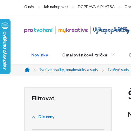
Přejít
O nás
Jak nakupovat
DOPRAVA A PLATBA
Obc
na
obsah
Novinky
Omalovánková trička
Tvořivé hračky, omalovánky a sady
Tvořivé sady
Domů
P
o
Dle ceny
s