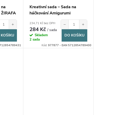
 na
Kreativní sada – Sada na
i ŽIRAFA
háčkování Amigurumi
OPIČKA
234,71 Kč bez DPH
+
−
+
284 Kč
/ sada
 KOŠÍKU
Skladem
DO KOŠÍKU
2 sada
5712854789431
Kód:
977877 - EAN 5712854789400