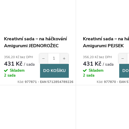
Kreativní sada – na háčkování
Kreativní sada – na h
Amigurumi JEDNOROŽEC
Amigurumi PEJSEK
356,20 Kč bez DPH
356,20 Kč bez DPH
−
+
−
431 Kč
431 Kč
/ sada
/ sada
Skladem
DO KOŠÍKU
Skladem
DO
2 sada
2 sada
Kód:
977871 - EAN 5712854789226
Kód:
977870 - EAN 