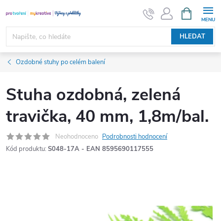
Přejít
NÁKUPNÍ
KOŠÍK
na
obsah
HLEDAT
Ozdobné stuhy po celém balení
Stuha ozdobná, zelená
travička, 40 mm, 1,8m/bal.
Neohodnoceno
Podrobnosti hodnocení
Kód produktu:
S048-17A - EAN 8595690117555