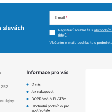
E-mail
a slevách
Registrací souhlasíte s
obchodním
údajů
Vložením e-mailu souhlasíte s
podmínka
Informace pro vás
a
O nás
 252
Jak nakupovat
DOPRAVA A PLATBA
rodejny:
Obchodní podmínky pro
spotřebitele