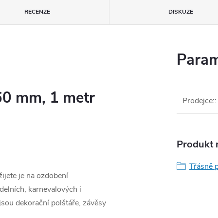
RECENZE
DISKUZE
Param
 60 mm, 1 metr
Prodejce:
:
Produkt n
Třásně 
ijete je na ozdobení
elních, karnevalových i
 jsou dekorační polštáře, závěsy