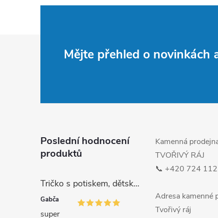
Z
Mějte přehled o novinkách
á
p
a
t
Poslední hodnocení
Kamenná prodejn
produktů
TVOŘIVÝ RÁJ
í
📞 +420 724 112
Tričko s potiskem, dětské, MALÁ DRŽKATÁ HOLKA, 1 ks
Adresa kamenné p
Gabča
Tvořivý ráj
super