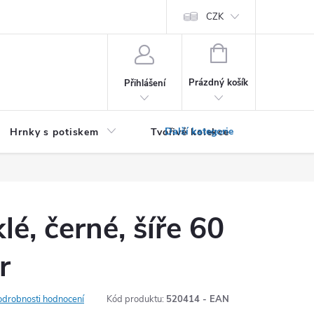
PRO PODNIKATELE (B2B)
Podmínky ochrany osobních údajů
CZK
Zása
NÁKUPNÍ
KOŠÍK
Prázdný košík
Přihlášení
Hrnky s potiskem
Tvořivé kolekce
Textil bez
lé, černé, šíře 60
r
odrobnosti hodnocení
Kód produktu:
520414 - EAN