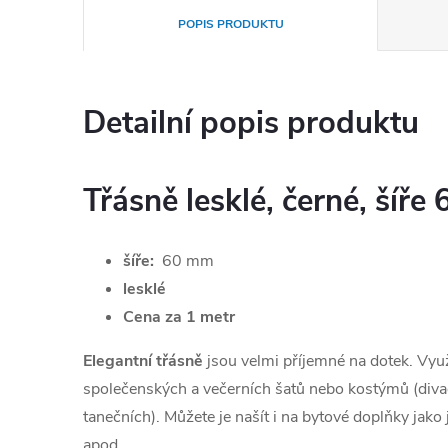
POPIS PRODUKTU
Detailní popis produktu
Třásně lesklé, černé, šíře
šíře:
60 mm
lesklé
Cena za 1 metr
Elegantní třásně
jsou velmi příjemné na dotek. Využ
společenských a večerních šatů nebo kostýmů (divad
tanečních). Můžete je našít i na bytové doplňky jako
apod.