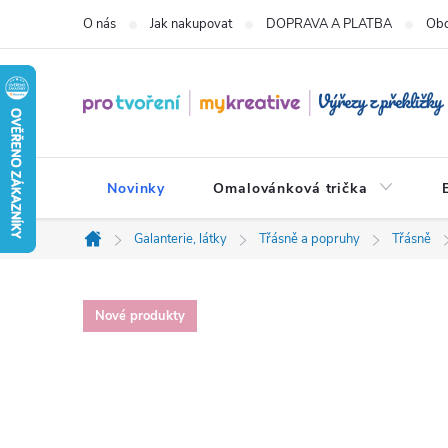
Přejít
O nás
Jak nakupovat
DOPRAVA A PLATBA
Obc
na
obsah
Novinky
Omalovánková trička
Galanterie, látky
Třásně a popruhy
Třásně
Domů
Nové produkty