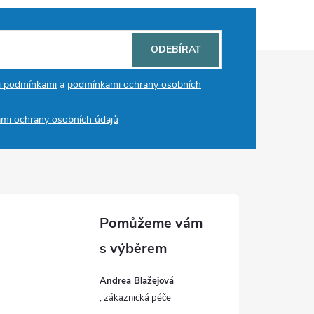
ODEBÍRAT
i podmínkami
a
podmínkami ochrany osobních
mi ochrany osobních údajů
Andrea Blažejová