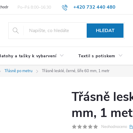
+420 732 440 480
hodní podmínky pro spotřebitele
VŠEOBECNÉ OBCHODNÍ PODMÍNKY 
HLEDAT
Batohy a tašky k vybarvení
Textil s potiskem
Třásně po metru
Třásně lesklé, černé, šíře 60 mm, 1 metr
Třásně lesk
mm, 1 met
Neohodnoceno
P