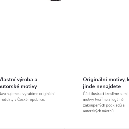
Vlastní výroba a
Originální motivy, 
autorské motivy
jinde nenajdete
avrhujeme a vyrábíme originální
Část ilustrací kreslíme sami,
rodukty v České republice.
motivy tvoříme z legálně
zakoupených podkladů a
autorských návrhů.