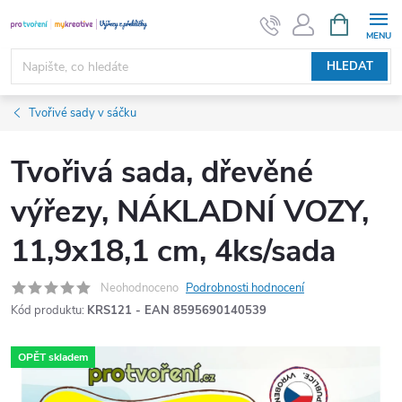
Přejít
NÁKUPNÍ
KOŠÍK
na
obsah
HLEDAT
Tvořivé sady v sáčku
Tvořivá sada, dřevěné
výřezy, NÁKLADNÍ VOZY,
11,9x18,1 cm, 4ks/sada
Neohodnoceno
Podrobnosti hodnocení
Kód produktu:
KRS121 - EAN 8595690140539
OPĚT skladem