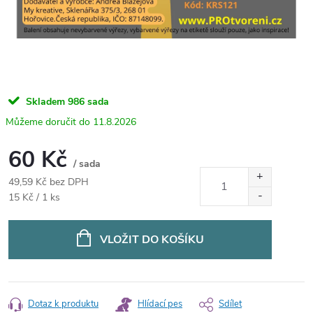
Skladem
986 sada
11.8.2026
60 Kč
/ sada
49,59 Kč bez DPH
Měrná
15 Kč / 1 ks
cena:
VLOŽIT DO KOŠÍKU
Dotaz k produktu
Hlídací pes
Sdílet