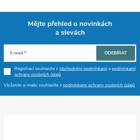
Mějte přehled o novinkách
a slevách
Z
á
E-mail
ODEBÍRAT
p
Registrací souhlasíte s
obchodními podmínkami
a
podmínkami
ochrany osobních údajů
a
Vložením e-mailu souhlasíte s
podmínkami ochrany osobních údajů
t
í