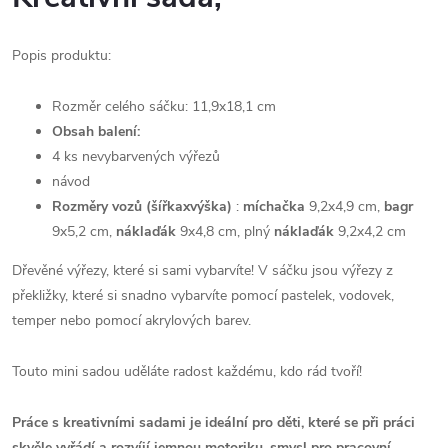
Popis produktu:
Rozměr celého sáčku: 11,9x18,1 cm
Obsah balení:
4 ks nevybarvených výřezů
návod
Rozměry vozů (šířkaxvýška)
:
míchačka
9,2x4,9 cm,
bagr
9x5,2 cm,
náklaďák
9x4,8 cm, plný
náklaďák
9,2x4,2 cm
Dřevěné výřezy, které si sami vybarvíte! V sáčku jsou výřezy z
překližky, které si snadno vybarvíte pomocí pastelek, vodovek,
temper nebo pomocí akrylových barev.
Touto mini sadou uděláte radost každému, kdo rád tvoří!
Práce s kreativními sadami je ideální pro děti, které se při práci
skvěle vyřádí a rozvíjí jemnou motoriku, smysl pro pracovní