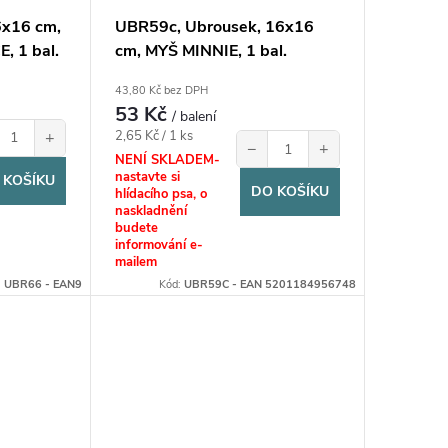
6x16 cm,
UBR59c, Ubrousek, 16x16
, 1 bal.
cm, MYŠ MINNIE, 1 bal.
43,80 Kč bez DPH
53 Kč
/ balení
Měrná
+
2,65 Kč / 1 ks
−
+
cena:
NENÍ SKLADEM-
nastavte si
 KOŠÍKU
DO KOŠÍKU
hlídacího psa, o
naskladnění
budete
informování e-
mailem
:
UBR66 - EAN9
Kód:
UBR59C - EAN 5201184956748