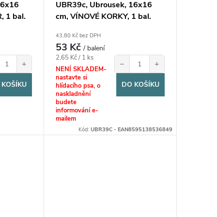
16x16
UBR39c, Ubrousek, 16x16
 1 bal.
cm, VÍNOVÉ KORKY, 1 bal.
43,80 Kč bez DPH
53 Kč
/ balení
Měrná
2,65 Kč / 1 ks
+
−
+
cena:
NENÍ SKLADEM-
nastavte si
 KOŠÍKU
DO KOŠÍKU
hlídacího psa, o
naskladnění
budete
informování e-
mailem
Kód:
UBR39C - EAN8595138536849