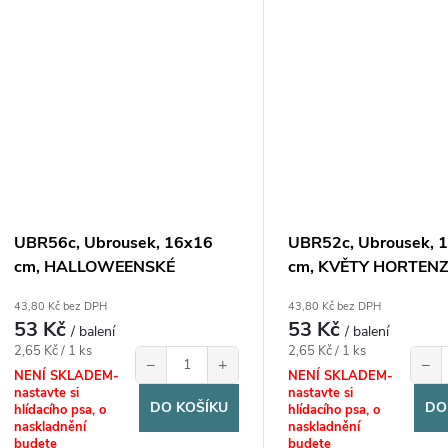
UBR56c, Ubrousek, 16x16
UBR52c, Ubrousek, 
cm, HALLOWEENSKÉ
cm, KVĚTY HORTENZIE
MĚSTĚČKO, 1 bal.
43,80 Kč bez DPH
43,80 Kč bez DPH
53 Kč
53 Kč
/ balení
/ balení
Měrná
Měrná
2,65 Kč / 1 ks
2,65 Kč / 1 ks
−
+
−
cena:
cena:
NENÍ SKLADEM-
NENÍ SKLADEM-
nastavte si
nastavte si
DO KOŠÍKU
DO
hlídacího psa, o
hlídacího psa, o
naskladnění
naskladnění
budete
budete