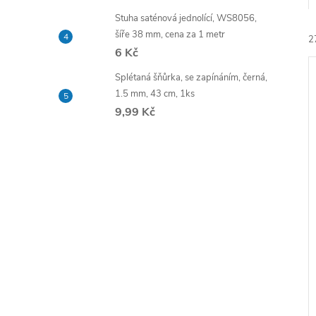
e
Stuha saténová jednolící, WS8056,
šíře 38 mm, cena za 1 metr
2
l
6 Kč
Splétaná šňůrka, se zapínáním, černá,
1.5 mm, 43 cm, 1ks
9,99 Kč
í
i