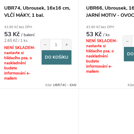
o
u
UBR74, Ubrousek, 16x16 cm,
UBR66, Ubrousek, 1
d
VLČÍ MÁKY, 1 bal.
JARNÍ MOTIV - OVOCE
k
u
43,80 Kč bez DPH
43,80 Kč bez DPH
53 Kč
53 Kč
t
/ balení
/ ks
Měrná
2,65 Kč / 1 ks
−
NENÍ SKLADEM-
k
−
+
nastavte si
cena:
NENÍ SKLADEM-
ů
hlídacího psa, o
nastavte si
DO
t
naskladnění
DO KOŠÍKU
hlídacího psa, o
budete
naskladnění
informování e-
budete
ů
mailem
informování e-
mailem
Kód:
UBR74C - EAN
Kód