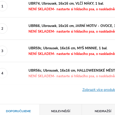
UBR74, Ubrousek, 16x16 cm, VLČÍ MÁKY, 1 bal.
NENÍ SKLADEM- nastavte si hlídacího psa, o naskladně
UBR66, Ubrousek, 16x16 cm, JARNÍ MOTIV - OVOCE, 1
NENÍ SKLADEM- nastavte si hlídacího psa, o naskladně
UBR59c, Ubrousek, 16x16 cm, MYŠ MINNIE, 1 bal.
NENÍ SKLADEM- nastavte si hlídacího psa, o naskladně
UBR56c, Ubrousek, 16x16 cm, HALLOWEENSKÉ MĚSTĚ
NENÍ SKLADEM- nastavte si hlídacího psa, o naskladně
Zobrazit více produ
Ř
DOPORUČUJEME
NEJLEVNĚJŠÍ
NEJDRAŽŠÍ