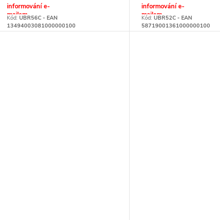
informování e-
informování e-
mailem
mailem
Kód:
UBR56C - EAN
Kód:
UBR52C - EAN
13494003081000000100
58719001361000000100