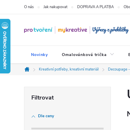
Přejít
O nás
Jak nakupovat
DOPRAVA A PLATBA
Obc
na
obsah
Novinky
Omalovánková trička
Kreativní potřeby, kreativní materiál
Decoupage -
Domů
P
o
Dle ceny
s