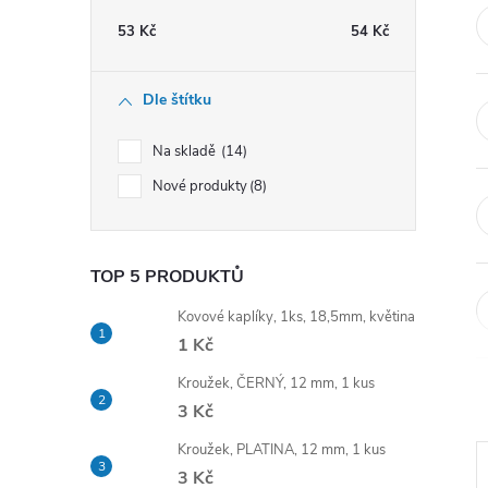
t
53
Kč
54
Kč
r
Dle štítku
a
Na skladě
14
n
Nové produkty
8
n
TOP 5 PRODUKTŮ
í
Kovové kaplíky, 1ks, 18,5mm, květina
p
1 Kč
Kroužek, ČERNÝ, 12 mm, 1 kus
a
3 Kč
n
Kroužek, PLATINA, 12 mm, 1 kus
3 Kč