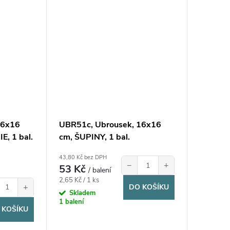
16x16
UBR51c, Ubrousek, 16x16
, 1 bal.
cm, ŠUPINY, 1 bal.
43,80 Kč bez DPH
−
+
53 Kč
/ balení
Měrná
2,65 Kč / 1 ks
+
DO KOŠÍKU
cena:
Skladem
1 balení
 KOŠÍKU