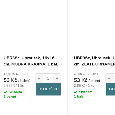
UBR38c, Ubrousek, 16x16
UBR36c, Ubrousek, 
cm, MODRÁ KRAJINA, 1 bal.
cm, ZLATÉ ORNAMEN
bal.
43,80 Kč bez DPH
43,80 Kč bez DPH
−
+
−
53 Kč
53 Kč
/ balení
/ balení
Měrná
Měrná
2,65 Kč / 1 ks
2,65 Kč / 1 ks
DO KOŠÍKU
DO
cena:
cena:
Skladem
Skladem
1 balení
1 balení