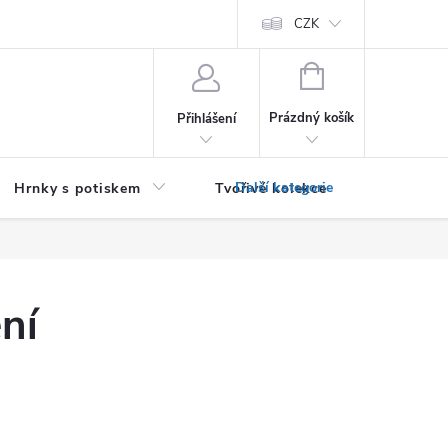
PRO PODNIKATELE (B2B)
Podmínky ochrany osobních údajů
CZK
Zása
NÁKUPNÍ
KOŠÍK
Prázdný košík
Přihlášení
Hrnky s potiskem
Tvořivé kolekce
Textil bez
ní