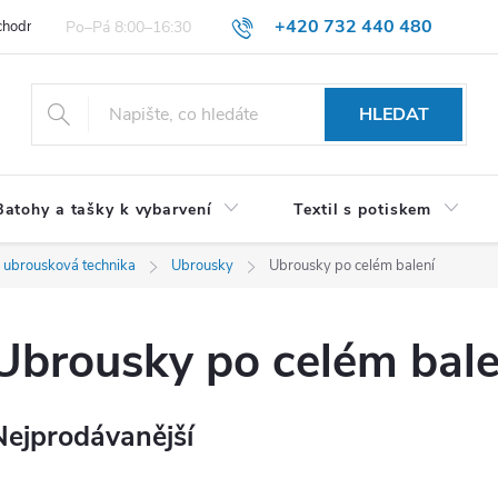
+420 732 440 480
hodní podmínky pro spotřebitele
VŠEOBECNÉ OBCHODNÍ PODMÍNKY 
HLEDAT
Batohy a tašky k vybarvení
Textil s potiskem
 ubrousková technika
Ubrousky
Ubrousky po celém balení
Ubrousky po celém bale
Nejprodávanější