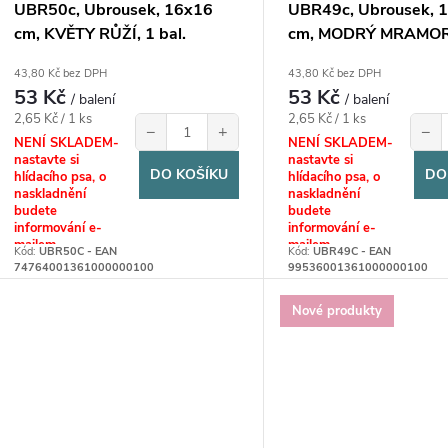
UBR50c, Ubrousek, 16x16
UBR49c, Ubrousek, 
cm, KVĚTY RŮŽÍ, 1 bal.
cm, MODRÝ MRAMOR,
43,80 Kč bez DPH
43,80 Kč bez DPH
53 Kč
53 Kč
/ balení
/ balení
Měrná
Měrná
2,65 Kč / 1 ks
2,65 Kč / 1 ks
−
+
−
cena:
cena:
NENÍ SKLADEM-
NENÍ SKLADEM-
nastavte si
nastavte si
DO KOŠÍKU
DO
hlídacího psa, o
hlídacího psa, o
naskladnění
naskladnění
budete
budete
informování e-
informování e-
mailem
mailem
Kód:
UBR50C - EAN
Kód:
UBR49C - EAN
74764001361000000100
99536001361000000100
Nové produkty