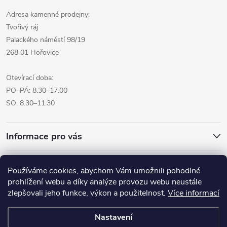
Adresa kamenné prodejny:
Tvořivý ráj
Palackého náměstí 98/19
268 01 Hořovice
Otevírací doba:
PO–PÁ: 8.30–17.00
SO: 8.30–11.30
Informace pro vás
Přijímáme online platby
Používáme cookies, abychom Vám umožnili pohodlné
prohlížení webu a díky analýze provozu webu neustále
zlepšovali jeho funkce, výkon a použitelnost.
Více informací
Nastavení