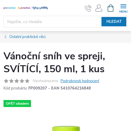
Přejít
NÁKUPNÍ
KOŠÍK
na
obsah
HLEDAT
Ostatní praktické věci
Vánoční sníh ve spreji,
SVÍTÍCÍ, 150 ml, 1 kus
Neohodnoceno
Podrobnosti hodnocení
Kód produktu:
FP009207 - EAN 5410764216848
OPĚT skladem