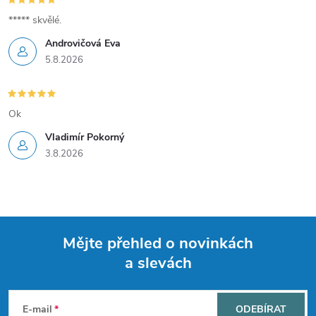
***** skvělé.
Androvičová Eva
5.8.2026
Ok
Vladimír Pokorný
3.8.2026
Mějte přehled o novinkách
a slevách
Z
á
E-mail
ODEBÍRAT