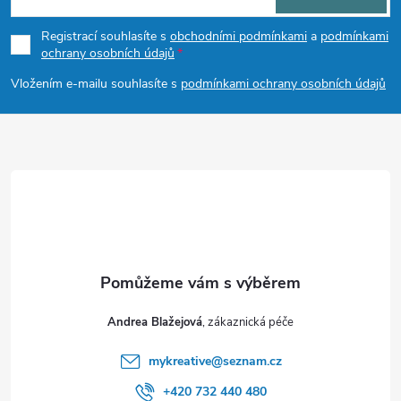
p
Registrací souhlasíte s
obchodními podmínkami
a
podmínkami
ochrany osobních údajů
a
Vložením e-mailu souhlasíte s
podmínkami ochrany osobních údajů
t
í
Andrea Blažejová
mykreative
@
seznam.cz
+420 732 440 480