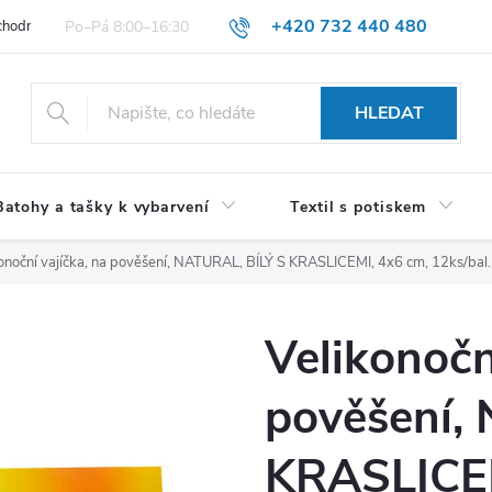
+420 732 440 480
hodní podmínky pro spotřebitele
VŠEOBECNÉ OBCHODNÍ PODMÍNKY 
HLEDAT
Batohy a tašky k vybarvení
Textil s potiskem
onoční vajíčka, na pověšení, NATURAL, BÍLÝ S KRASLICEMI, 4x6 cm, 12ks/bal.
Velikonočn
pověšení,
KRASLICEM