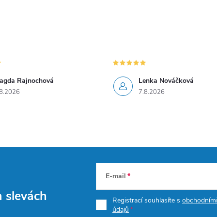
agda Rajnochová
Lenka Nováčková
8.2026
7.8.2026
E-mail
a slevách
Registrací souhlasíte s
obchodním
údajů