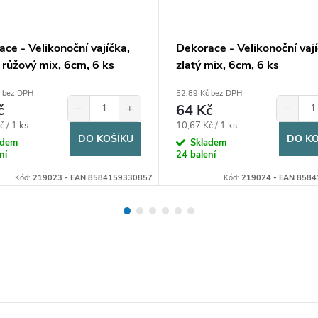
ce - Velikonoční vajíčka,
Dekorace - Velikonoční vají
, růžový mix, 6cm, 6 ks
zlatý mix, 6cm, 6 ks
č bez DPH
52,89 Kč bez DPH
č
−
+
64 Kč
−
Měrná
 / 1 ks
10,67 Kč / 1 ks
DO KOŠÍKU
DO KO
cena:
adem
Skladem
ní
24 balení
Kód:
219023 - EAN 8584159330857
Kód:
219024 - EAN 858