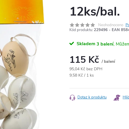
12ks/bal.
Neohodnoceno
P
Kód produktu:
229496 - EAN 858
Skladem
3 balení
115 Kč
/ balení
95,04 Kč bez DPH
Měrná
9,58 Kč / 1 ks
cena:
Dotaz k produktu
Hlí