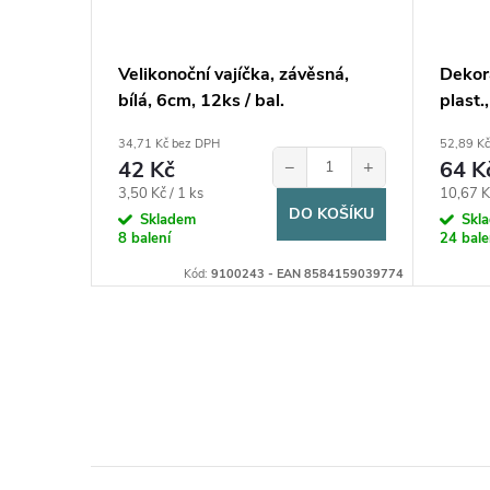
jíček v
Velikonoční vajíčka, závěsná,
Dekora
bílá, 6cm, 12ks / bal.
plast.
+
34,71 Kč bez DPH
52,89 K
42 Kč
−
+
64 K
Měrná
Měrná
3,50 Kč / 1 ks
10,67 Kč
KOŠÍKU
DO KOŠÍKU
cena:
cena:
Skladem
Skl
8 balení
24 bale
240211 - EAN
Kód:
9100243 - EAN 8584159039774