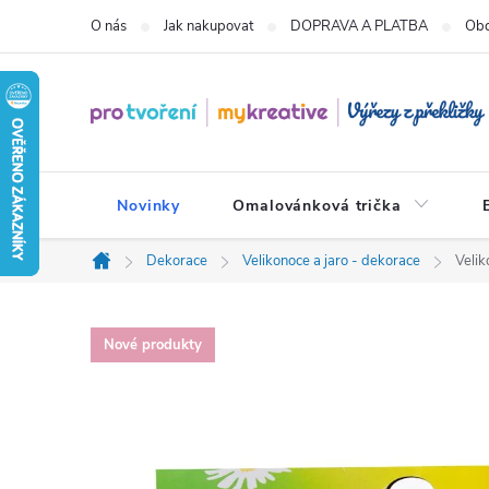
Přejít
O nás
Jak nakupovat
DOPRAVA A PLATBA
Obc
na
obsah
Novinky
Omalovánková trička
Dekorace
Velikonoce a jaro - dekorace
Velik
Domů
Nové produkty