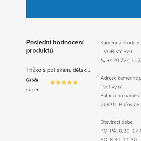
p
a
t
Poslední hodnocení
Kamenná prodejn
produktů
TVOŘIVÝ RÁJ
í
📞 +420 724 112
Tričko s potiskem, dětské, MALÁ DRŽKATÁ HOLKA, 1 ks
Adresa kamenné p
Gabča
Tvořivý ráj
super
Palackého náměst
268 01 Hořovice
Otevírací doba:
PO–PÁ: 8.30–17.
SO: 8.30–11.30