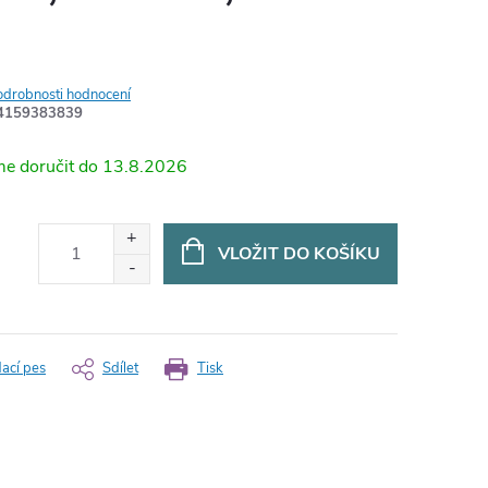
odrobnosti hodnocení
4159383839
13.8.2026
VLOŽIT DO KOŠÍKU
dací pes
Sdílet
Tisk