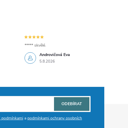
***** skvělé.
Androvičová Eva
5.8.2026
ODEBÍRAT
i podmínkami
a
podmínkami ochrany osobních