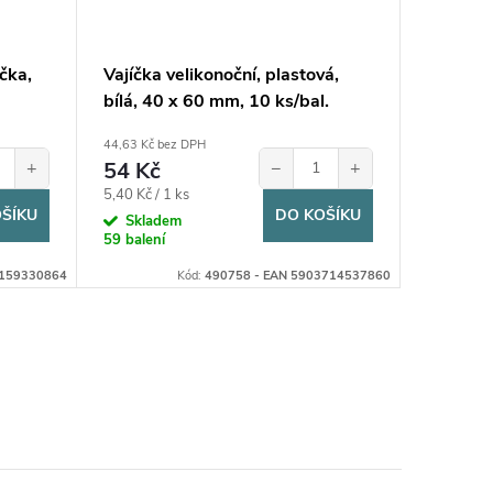
čka,
Vajíčka velikonoční, plastová,
Dekoračn
bílá, 40 x 60 mm, 10 ks/bal.
bílé – k
44,63 Kč bez DPH
59,50 Kč b
+
54 Kč
−
+
72 Kč
Měrná
Měrná
5,40 Kč / 1 ks
12 Kč / 1 
ŠÍKU
DO KOŠÍKU
cena:
cena:
Skladem
Sklad
59 balení
11 balení
4159330864
Kód:
490758 - EAN 5903714537860