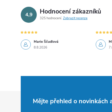
Hodnocení zákazníků
4,9
325 hodnocení
Zobrazit recenze
Marie Ščudlová
M
8.8.2026
7.
Z
Mějte přehled o novinkách
á