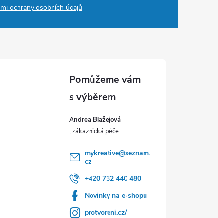
mi ochrany osobních údajů
Andrea Blažejová
mykreative
@
seznam.
cz
+420 732 440 480
Novinky na e-shopu
protvoreni.cz/