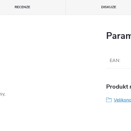
RECENZE
DISKUZE
Param
EAN
:
Produkt n
sy,
Velikono