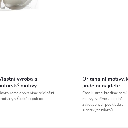
Vlastní výroba a
Originální motivy, 
autorské motivy
jinde nenajdete
avrhujeme a vyrábíme originální
Část ilustrací kreslíme sami,
rodukty v České republice.
motivy tvoříme z legálně
zakoupených podkladů a
autorských návrhů.