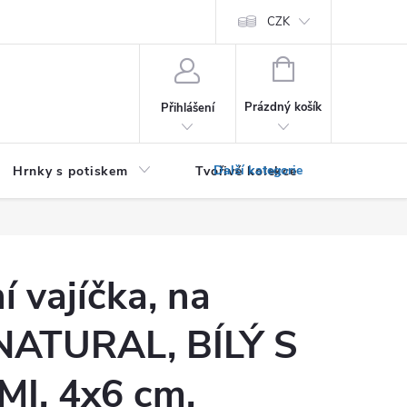
PRO PODNIKATELE (B2B)
Podmínky ochrany osobních údajů
CZK
Zása
NÁKUPNÍ
KOŠÍK
Prázdný košík
Přihlášení
Hrnky s potiskem
Tvořivé kolekce
Textil bez
í vajíčka, na
 NATURAL, BÍLÝ S
I, 4x6 cm,