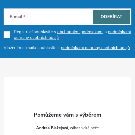
Z
á
E-mail
ODEBÍRAT
p
Registrací souhlasíte s
obchodními podmínkami
a
podmínkami
ochrany osobních údajů
a
Vložením e-mailu souhlasíte s
podmínkami ochrany osobních údajů
t
í
Andrea Blažejová