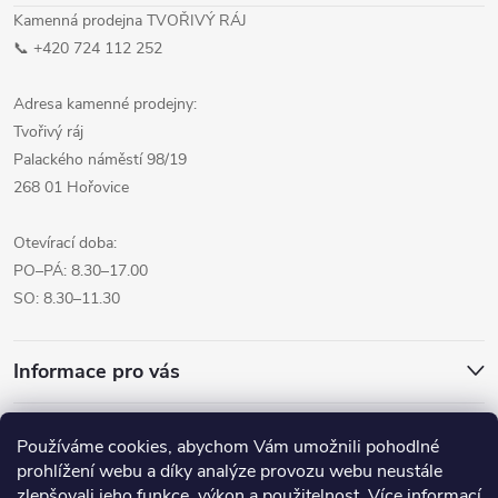
Kamenná prodejna TVOŘIVÝ RÁJ
📞 +420 724 112 252
Adresa kamenné prodejny:
Tvořivý ráj
Palackého náměstí 98/19
268 01 Hořovice
Otevírací doba:
PO–PÁ: 8.30–17.00
SO: 8.30–11.30
Informace pro vás
Přijímáme online platby
Používáme cookies, abychom Vám umožnili pohodlné
prohlížení webu a díky analýze provozu webu neustále
zlepšovali jeho funkce, výkon a použitelnost.
Více informací