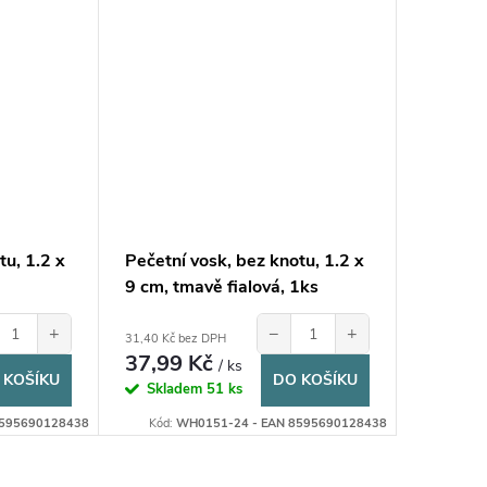
tu, 1.2 x
Pečetní vosk, bez knotu, 1.2 x
9 cm, tmavě fialová, 1ks
+
−
+
31,40 Kč bez DPH
37,99 Kč
/ ks
 KOŠÍKU
DO KOŠÍKU
Skladem
51 ks
8595690128438
Kód:
WH0151-24 - EAN 8595690128438