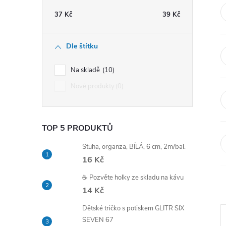
t
37
Kč
39
Kč
r
Dle štítku
a
Na skladě
10
n
Nové produkty
0
n
TOP 5 PRODUKTŮ
í
Stuha, organza, BÍLÁ, 6 cm, 2m/bal.
p
16 Kč
☕ Pozvěte holky ze skladu na kávu
a
14 Kč
n
Dětské tričko s potiskem GLITR SIX
SEVEN 67