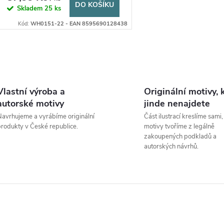
DO KOŠÍKU
Skladem
25 ks
Kód:
WH0151-22 - EAN 8595690128438
O
v
Vlastní výroba a
Originální motivy, 
autorské motivy
jinde nenajdete
avrhujeme a vyrábíme originální
Část ilustrací kreslíme sami,
á
rodukty v České republice.
motivy tvoříme z legálně
zakoupených podkladů a
d
autorských návrhů.
a
c