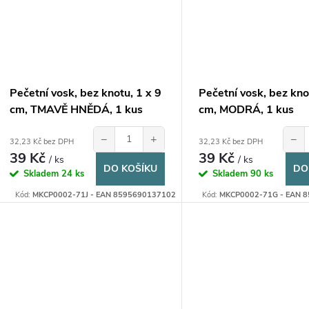
Pečetní vosk, bez knotu, 1 x 9
Pečetní vosk, bez kno
cm, TMAVĚ HNĚDÁ, 1 kus
cm, MODRÁ, 1 kus
−
+
−
32,23 Kč bez DPH
32,23 Kč bez DPH
39 Kč
39 Kč
/ ks
/ ks
DO KOŠÍKU
DO
Skladem
24 ks
Skladem
90 ks
Kód:
MKCP0002-71J - EAN 8595690137102
Kód:
MKCP0002-71G - EAN 