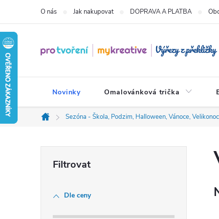
Přejít
O nás
Jak nakupovat
DOPRAVA A PLATBA
Obc
na
obsah
Novinky
Omalovánková trička
Sezóna - Škola, Podzim, Halloween, Vánoce, Velikono
Domů
P
o
Dle ceny
s