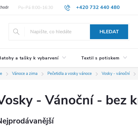
+420 732 440 480
hodní podmínky pro spotřebitele
VŠEOBECNÉ OBCHODNÍ PODMÍNKY 
HLEDAT
Batohy a tašky k vybarvení
Textil s potiskem
ce
Vánoce a zima
Pečetidla a vosky vánoce
Vosky - vánoční
Vosky - Vánoční - bez 
Nejprodávanější