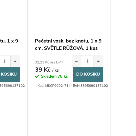
tu, 1 x 9
Pečetní vosk, bez knotu, 1 x 9
cm, SVĚTLE RŮŽOVÁ, 1 kus
+
−
+
32,23 Kč bez DPH
39 Kč
/ ks
 KOŠÍKU
DO KOŠÍKU
Skladem
78 ks
8595690137102
Kód:
MKCP0002-71I - EAN 8595690137102