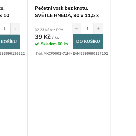
tu,
Pečetní vosk bez knotu,
x 10
SVĚTLE HNĚDÁ, 90 x 11,5 x
10 mm, 1ks
−
+
+
32,23 Kč bez DPH
39 Kč
/ ks
DO KOŠÍKU
 KOŠÍKU
Skladem
60 ks
8595690136822
Kód:
MKCP0002-71H - EAN 8595690137102