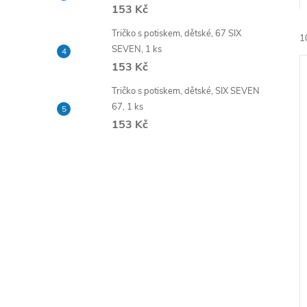
e
153 Kč
Tričko s potiskem, dětské, 67 SIX
1
l
SEVEN, 1 ks
153 Kč
Tričko s potiskem, dětské, SIX SEVEN
67, 1 ks
153 Kč
í
i