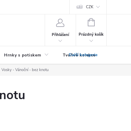
PRO PODNIKATELE (B2B)
Podmínky ochrany osobních údajů
CZK
Zása
NÁKUPNÍ
KOŠÍK
Prázdný košík
Přihlášení
Hrnky s potiskem
Tvořivé kolekce
Textil bez
Vosky - Vánoční - bez knotu
knotu