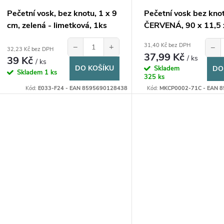
o
u
Pečetní vosk, bez knotu, 1 x 9
Pečetní vosk bez kno
d
cm, zelená - limetková, 1ks
ČERVENÁ, 90 x 11,5 
k
mm, 1ks
u
−
+
31,40 Kč bez DPH
−
32,23 Kč bez DPH
37,99 Kč
t
/ ks
39 Kč
/ ks
DO KOŠÍKU
Skladem
DO
k
Skladem
1 ks
325 ks
ů
Kód:
E033-F24 - EAN 8595690128438
Kód:
MKCP0002-71C - EAN 
t
ů