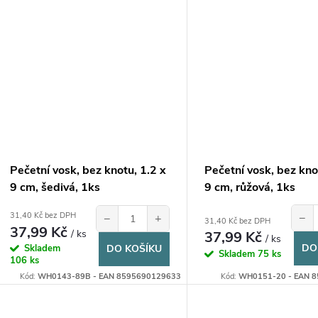
Pečetní vosk, bez knotu, 1.2 x
Pečetní vosk, bez kno
9 cm, šedivá, 1ks
9 cm, růžová, 1ks
31,40 Kč bez DPH
−
−
+
31,40 Kč bez DPH
37,99 Kč
/ ks
37,99 Kč
/ ks
DO
Skladem
DO KOŠÍKU
Skladem
75 ks
106 ks
Kód:
WH0143-89B - EAN 8595690129633
Kód:
WH0151-20 - EAN 