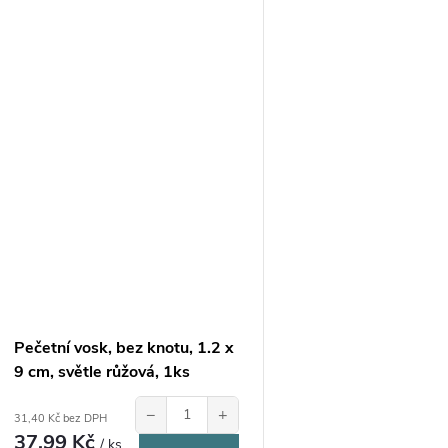
Pečetní vosk, bez knotu, 1.2 x
9 cm, světle růžová, 1ks
−
+
31,40 Kč bez DPH
37,99 Kč
/ ks