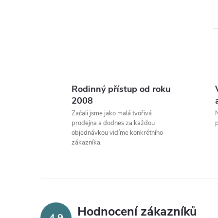
Rodinný přístup od roku
l
2008
Začali jsme jako malá tvořivá
N
prodejna a dodnes za každou
p
objednávkou vidíme konkrétního
zákazníka.
í
Hodnocení zákazníků
4,9