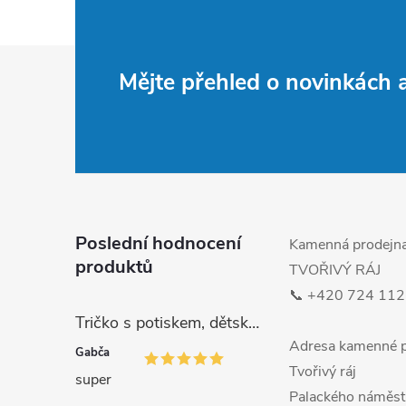
Z
Mějte přehled o novinkách
á
p
a
t
Poslední hodnocení
Kamenná prodejn
produktů
TVOŘIVÝ RÁJ
í
📞 +420 724 112
Tričko s potiskem, dětské, MALÁ DRŽKATÁ HOLKA, 1 ks
Adresa kamenné p
Gabča
Tvořivý ráj
super
Palackého náměst