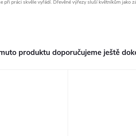
 se při práci skvěle vyřádí. Dřevěné výřezy sluší květníkům jako z
muto produktu doporučujeme ještě dok