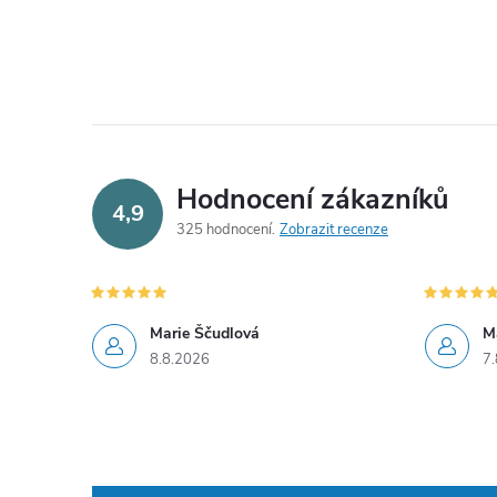
Hodnocení zákazníků
4,9
325 hodnocení
Zobrazit recenze
Marie Ščudlová
M
8.8.2026
7.