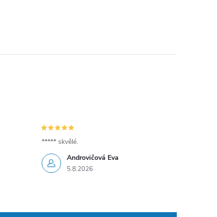
***** skvělé.
Androvičová Eva
5.8.2026