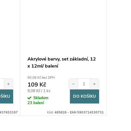
Akrylové barvy, set základní, 12
Zápich-v
x 12ml/ balení
KUDRNA
1ks
90,08 Kč bez DPH
13,22 Kč b
+
109 Kč
−
+
16 Kč
Měrná
9,08 Kč / 1 ks
Sklad
ŠÍKU
DO KOŠÍKU
1000 ks
cena:
Skladem
23 balení
7437653197
Kód:
485826 - EAN 5903714530731