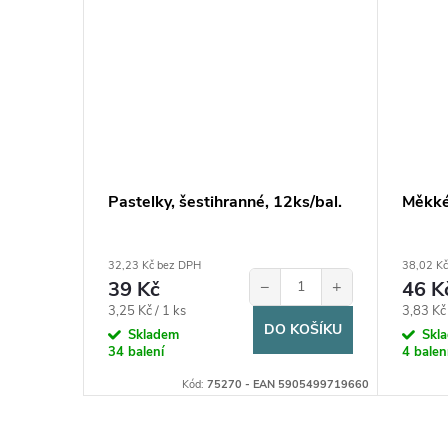
Pastelky, šestihranné, 12ks/bal.
Měkké
cm, 1ks
32,23 Kč bez DPH
38,02 K
+
39 Kč
−
+
46 K
Měrná
Měrná
3,25 Kč / 1 ks
3,83 Kč 
KOŠÍKU
DO KOŠÍKU
cena:
cena:
Skladem
Skl
34 balení
4 balen
:
C129/2 - EAN
Kód:
75270 - EAN 5905499719660