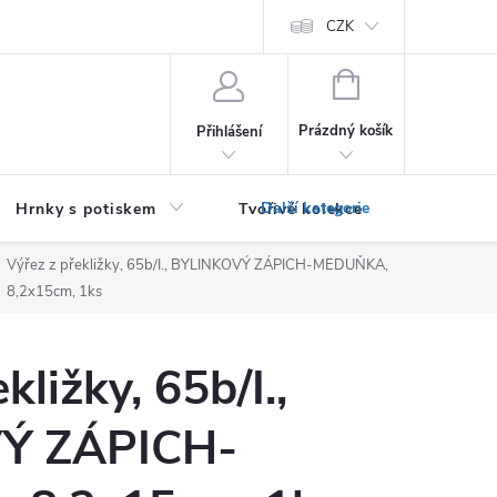
PRO PODNIKATELE (B2B)
Podmínky ochrany osobních údajů
CZK
Zása
NÁKUPNÍ
KOŠÍK
Prázdný košík
Přihlášení
Hrnky s potiskem
Tvořivé kolekce
Textil bez
Výřez z překližky, 65b/I., BYLINKOVÝ ZÁPICH-MEDUŇKA,
8,2x15cm, 1ks
kližky, 65b/I.,
Ý ZÁPICH-