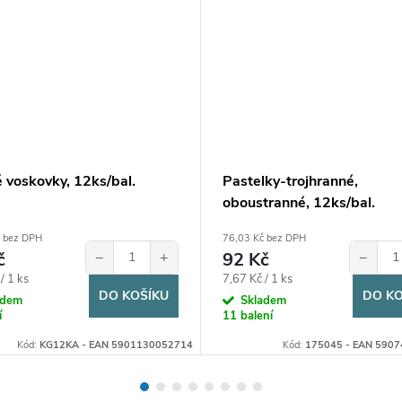
 voskovky, 12ks/bal.
Pastelky-trojhranné,
oboustranné, 12ks/bal.
č bez DPH
76,03 Kč bez DPH
č
−
+
92 Kč
−
Měrná
/ 1 ks
7,67 Kč / 1 ks
DO KOŠÍKU
DO KO
cena:
adem
Skladem
í
11 balení
Kód:
KG12KA - EAN 5901130052714
Kód:
175045 - EAN 590