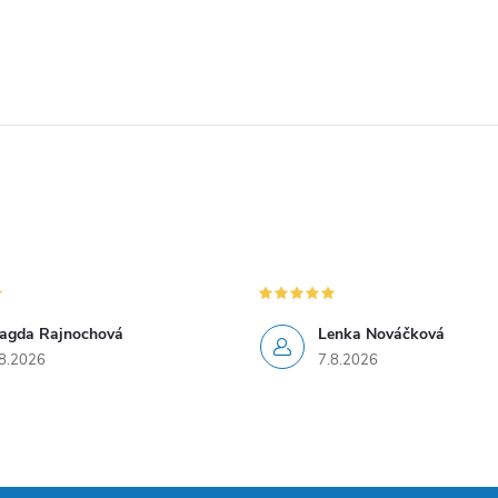
agda Rajnochová
Lenka Nováčková
8.2026
7.8.2026