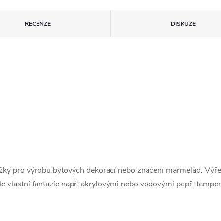
RECENZE
DISKUZE
ližky pro výrobu bytových dekorací nebo značení marmelád. Výř
e vlastní fantazie např. akrylovými nebo vodovými popř. tempe