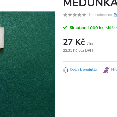
MEDUŇKA,
Neohodnoceno
P
Skladem
1000 ks
27 Kč
/ ks
22,31 Kč bez DPH
Měrná
cena:
Dotaz k produktu
Hlí