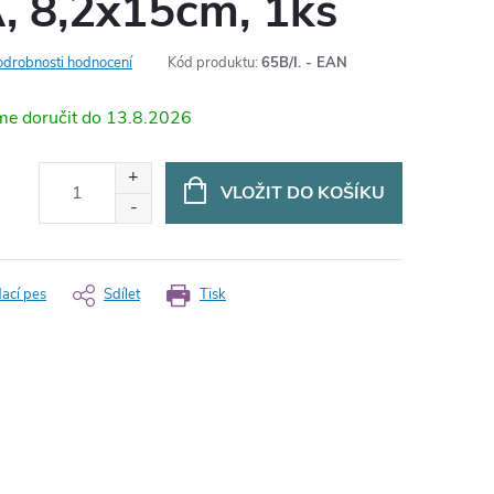
 8,2x15cm, 1ks
odrobnosti hodnocení
Kód produktu:
65B/I. - EAN
13.8.2026
VLOŽIT DO KOŠÍKU
dací pes
Sdílet
Tisk