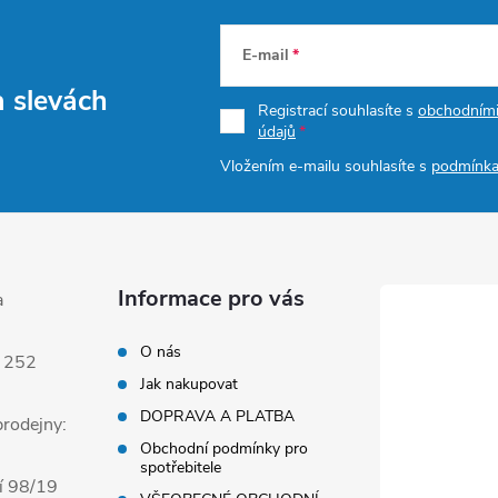
E-mail
a slevách
Registrací souhlasíte s
obchodním
údajů
Vložením e-mailu souhlasíte s
podmínka
Informace pro vás
a
O nás
 252
Jak nakupovat
DOPRAVA A PLATBA
rodejny:
Obchodní podmínky pro
spotřebitele
í 98/19