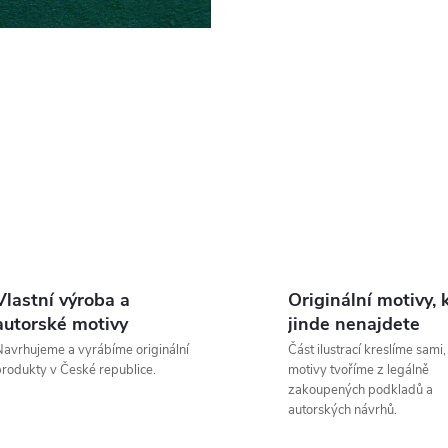
Vlastní výroba a
Originální motivy, 
autorské motivy
jinde nenajdete
avrhujeme a vyrábíme originální
Část ilustrací kreslíme sami,
rodukty v České republice.
motivy tvoříme z legálně
zakoupených podkladů a
autorských návrhů.