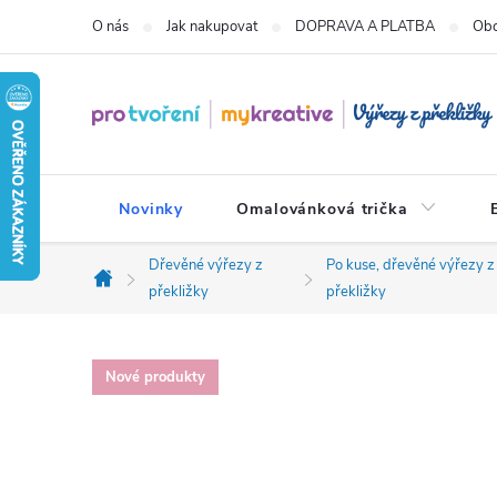
Přejít
O nás
Jak nakupovat
DOPRAVA A PLATBA
Obc
na
obsah
Novinky
Omalovánková trička
Dřevěné výřezy z
Po kuse, dřevěné výřezy z
Domů
překližky
překližky
Nové produkty