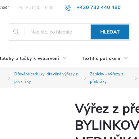
+420 732 440 480
hodní podmínky pro spotřebitele
VŠEOBECNÉ OBCHODNÍ PODMÍNKY 
HLEDAT
Batohy a tašky k vybarvení
Textil s potiskem
Dřevěné cedulky, dřevěné výřezy z
Zápichy - výřezy z
překližky
překližky
Výřez z pře
BYLINKOV