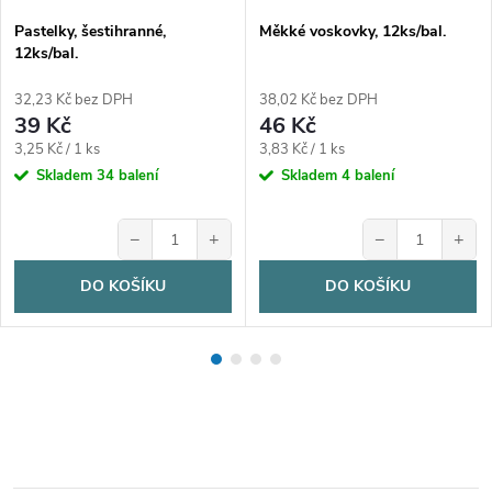
Pastelky, šestihranné,
Měkké voskovky, 12ks/bal.
12ks/bal.
32,23 Kč bez DPH
38,02 Kč bez DPH
39 Kč
46 Kč
Měrná
Měrná
3,25 Kč / 1 ks
3,83 Kč / 1 ks
cena:
cena:
Skladem
34 balení
Skladem
4 balení
−
+
−
+
DO KOŠÍKU
DO KOŠÍKU