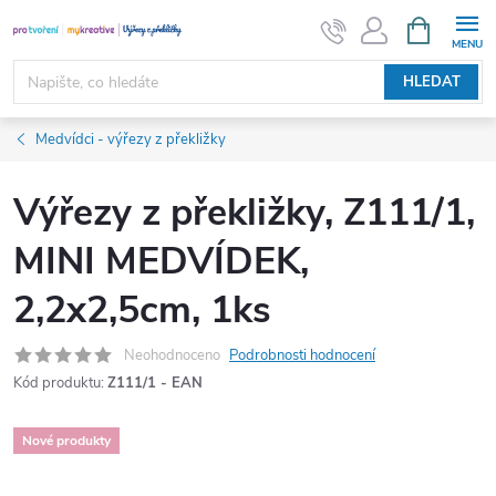
Přejít
NÁKUPNÍ
KOŠÍK
na
obsah
HLEDAT
Medvídci - výřezy z překližky
Výřezy z překližky, Z111/1,
MINI MEDVÍDEK,
2,2x2,5cm, 1ks
Neohodnoceno
Podrobnosti hodnocení
Kód produktu:
Z111/1 - EAN
Nové produkty