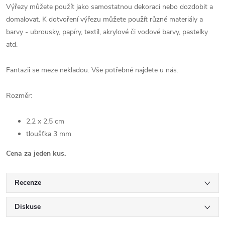
Výřezy můžete použít jako samostatnou dekoraci nebo dozdobit a
domalovat.
K dotvoření výřezu můžete použít různé materiály a
barvy - ubrousky, papíry, textil, akrylové či vodové barvy, pastelky
atd.
Fantazii se meze nekladou. Vše potřebné najdete u nás.
Rozměr:
2,2 x 2,5 cm
tloušťka 3 mm
Cena za jeden kus.
Recenze
Diskuse