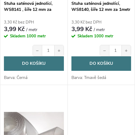
o
Stuha saténová jednolící,
Stuha saténová jednolící,
o
WS8141 , šíře 12 mm za
WS8140, šíře 12 mm za 1metr
d
1metr
d
3,30 Kč bez DPH
3,30 Kč bez DPH
3,99 Kč
3,99 Kč
u
/ metr
/ metr
u
Skladem
1000 metr
Skladem
1000 metr
k
−
+
−
+
k
t
DO KOŠÍKU
DO KOŠÍKU
t
ů
Barva: Černá
Barva: Tmavě šedá
ů