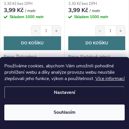
3,30 Kč bez DPH
3,30 Kč bez DPH
3,99 Kč
3,99 Kč
/ metr
/ metr
Skladem
1000 metr
Skladem
1000 metr
−
+
−
+
DO KOŠÍKU
DO KOŠÍKU
Barva: Žlutozelená
Barva: Pastelově zelená
Používáme cookies, abychom Vám umožnili pohodlné
prohlížení webu a díky analýze provozu webu neustále
zlepšovali jeho funkce, výkon a použitelnost.
Více informací
Nastavení
Souhlasím