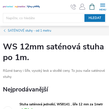
Přejít
NÁKUPNÍ
KOŠÍK
na
obsah
HLEDAT
SATÉNOVÉ stuhy - od 1 metru
WS 12mm saténová stuha
po 1m.
Různé barvy i šíře, vysoký lesk a skvělé ceny. To jsou naše saténové
stuhy.
Nejprodávanější
Stuha saténová jednolící, WS8141 , šíře 12 mm za 1metr