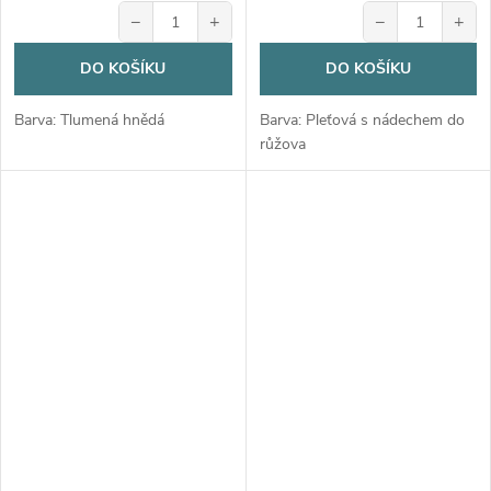
−
+
−
+
DO KOŠÍKU
DO KOŠÍKU
Barva: Tlumená hnědá
Barva: Pleťová s nádechem do
růžova