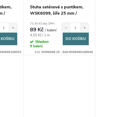
tíkem,
Stuha saténová s puntíkem,
m /
WSK6099, šíře 25 mm /
balení 22 m
73,55 Kč bez DPH
+
−
+
89 Kč
/ balení
Měrná
4,05 Kč / 1 m
 KOŠÍKU
DO KOŠÍKU
cena:
Skladem
9 balení
8595690108553
Kód:
WSK6099.25 - EAN 8595690108546