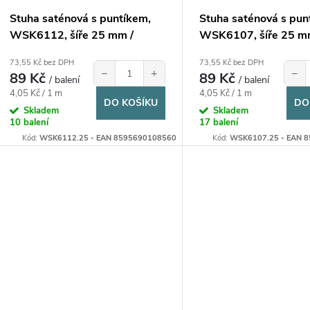
Stuha saténová s puntíkem,
Stuha saténová s pun
WSK6112, šíře 25 mm /
WSK6107, šíře 25 m
balení 22 m
balení 22 m
73,55 Kč bez DPH
73,55 Kč bez DPH
−
+
−
89 Kč
89 Kč
/ balení
/ balení
Měrná
Měrná
4,05 Kč / 1 m
4,05 Kč / 1 m
DO KOŠÍKU
DO
cena:
cena:
Skladem
Skladem
10 balení
17 balení
Kód:
WSK6112.25 - EAN 8595690108560
Kód:
WSK6107.25 - EAN 