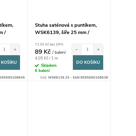
tíkem,
Stuha saténová s puntíkem,
m /
WSK6139, šíře 25 mm /
balení 22 m
73,55 Kč bez DPH
+
−
+
89 Kč
/ balení
Měrná
4,05 Kč / 1 m
 KOŠÍKU
DO KOŠÍKU
cena:
Skladem
6 balení
8595690108645
Kód:
WSK6139.25 - EAN 8595690108638