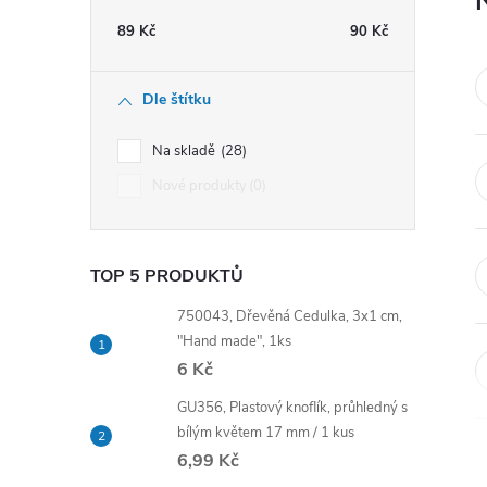
t
89
Kč
90
Kč
r
Dle štítku
a
Na skladě
28
n
Nové produkty
0
n
TOP 5 PRODUKTŮ
í
750043, Dřevěná Cedulka, 3x1 cm,
p
"Hand made", 1ks
6 Kč
a
GU356, Plastový knoflík, průhledný s
bílým květem 17 mm / 1 kus
n
6,99 Kč