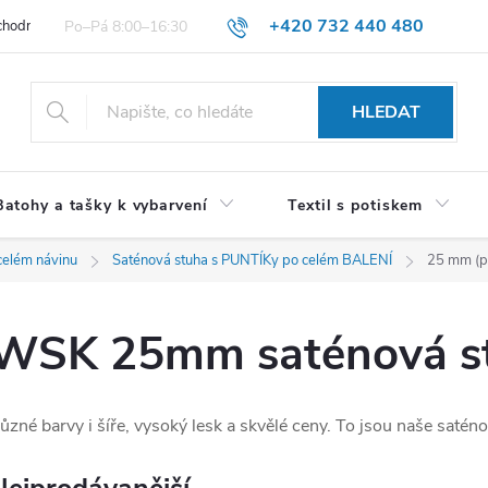
+420 732 440 480
hodní podmínky pro spotřebitele
VŠEOBECNÉ OBCHODNÍ PODMÍNKY 
HLEDAT
Batohy a tašky k vybarvení
Textil s potiskem
celém návinu
Saténová stuha s PUNTÍKy po celém BALENÍ
25 mm (p
WSK 25mm saténová st
ůzné barvy i šíře, vysoký lesk a skvělé ceny. To jsou naše saténo