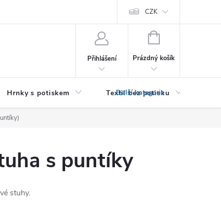
PRO PODNIKATELE (B2B)
Podmínky ochrany osobních údajů
CZK
Zása
NÁKUPNÍ
KOŠÍK
Prázdný košík
Přihlášení
Hrnky s potiskem
Textil bez potisku
Dár
untíky)
uha s puntíky
vé stuhy.