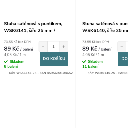
r
d
o
u
Stuha saténová s puntíkem,
Stuha saténová s pun
d
WSK6141, šíře 25 mm /
WSK6140, šíře 25 m
k
balení 22 m
balení 22 m
u
73,55 Kč bez DPH
73,55 Kč bez DPH
−
+
−
89 Kč
89 Kč
t
/ balení
/ balení
Měrná
Měrná
4,05 Kč / 1 m
4,05 Kč / 1 m
k
DO KOŠÍKU
DO
cena:
cena:
Skladem
Skladem
ů
8 balení
11 balení
t
Kód:
WSK6141.25 - EAN 8595690108652
Kód:
WSK6140.25 - EAN 
ů