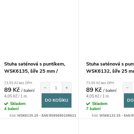
Stuha saténová s puntíkem,
Stuha saténová s pun
WSK6135, šíře 25 mm /
WSK6132, šíře 25 m
balení 22 m
balení 22 m
73,55 Kč bez DPH
73,55 Kč bez DPH
−
+
−
89 Kč
89 Kč
/ balení
/ balení
Měrná
Měrná
4,05 Kč / 1 m
4,05 Kč / 1 m
DO KOŠÍKU
DO
cena:
cena:
Skladem
Skladem
4 balení
7 balení
Kód:
WSK6135.25 - EAN 8595690108621
Kód:
WSK6132.25 - EAN 