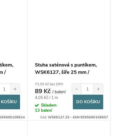
tíkem,
Stuha saténová s puntíkem,
m /
WSK6127, šíře 25 mm /
balení 22 m
73,55 Kč bez DPH
+
−
+
89 Kč
/ balení
Měrná
4,05 Kč / 1 m
 KOŠÍKU
DO KOŠÍKU
cena:
Skladem
13 balení
8595690108614
Kód:
WSK6127.25 - EAN 8595690108607