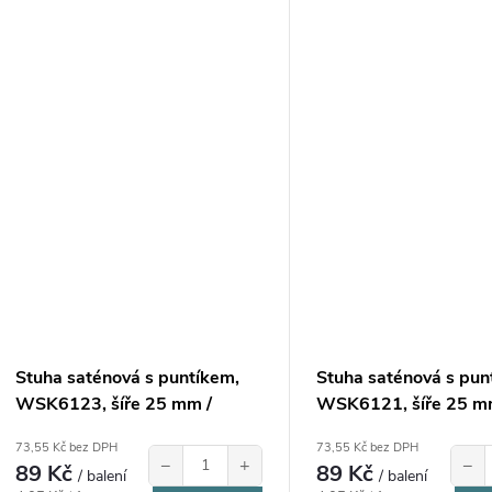
Stuha saténová s puntíkem,
Stuha saténová s pun
WSK6123, šíře 25 mm /
WSK6121, šíře 25 m
balení 22 m
balení 22 m
73,55 Kč bez DPH
73,55 Kč bez DPH
−
+
−
89 Kč
89 Kč
/ balení
/ balení