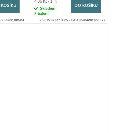
Měrná
4,05 Kč / 1 m
 KOŠÍKU
DO KOŠÍKU
cena:
Skladem
7 balení
8595690108584
Kód:
WSK6113.25 - EAN 8595690108577