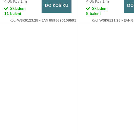
Měrná
Měrná
4,05 Kč / 1 m
4,05 Kč / 1 m
DO KOŠÍKU
DO
cena:
cena:
Skladem
Skladem
11 balení
8 balení
Kód:
WSK6123.25 - EAN 8595690108591
Kód:
WSK6121.25 - EAN 