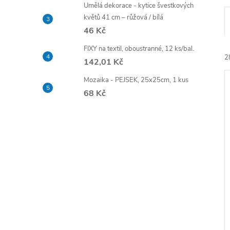
e
Umělá dekorace - kytice švestkových
květů 41 cm – růžová / bílá
46 Kč
l
FIXY na textil, oboustranné, 12 ks/bal.
2
142,01 Kč
Mozaika - PEJSEK, 25x25cm, 1 kus
68 Kč
í
i