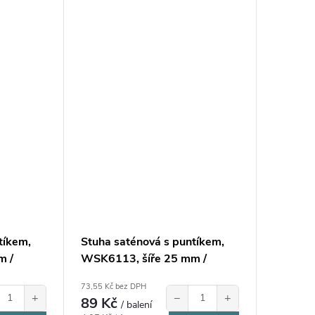
tíkem,
Stuha saténová s puntíkem,
m /
WSK6113, šíře 25 mm /
balení 22 m
73,55 Kč bez DPH
+
−
+
89 Kč
/ balení