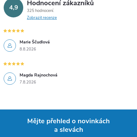
Hodnocení zákazníků
4,9
325 hodnocení
Zobrazit recenze
Marie Ščudlová
8.8.2026
Magda Rajnochová
7.8.2026
Mějte přehled o novinkách
a slevách
Z