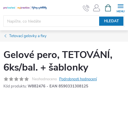
Přejít
NÁKUPNÍ
KOŠÍK
na
obsah
HLEDAT
Tetovací gelovky a fixy
Gelové pero, TETOVÁNÍ,
6ks/bal. + šablonky
Neohodnoceno
Podrobnosti hodnocení
Kód produktu:
W882476 - EAN 8590331308125