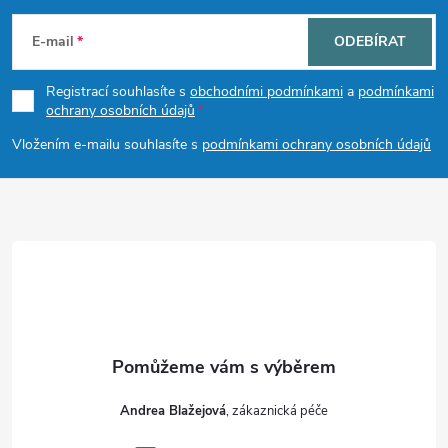
á
E-mail
ODEBÍRAT
p
Registrací souhlasíte s
obchodními podmínkami
a
podmínkami
ochrany osobních údajů
a
Vložením e-mailu souhlasíte s
podmínkami ochrany osobních údajů
t
í
Andrea Blažejová