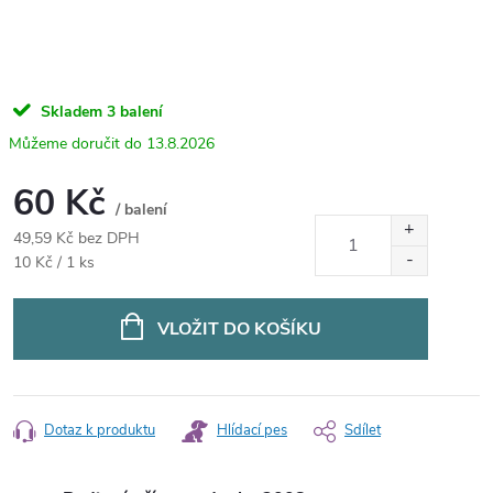
Skladem
3 balení
13.8.2026
60 Kč
/ balení
49,59 Kč bez DPH
Měrná
10 Kč / 1 ks
cena:
VLOŽIT DO KOŠÍKU
Dotaz k produktu
Hlídací pes
Sdílet