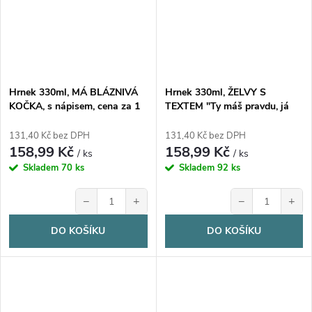
Hrnek 330ml, MÁ BLÁZNIVÁ
Hrnek 330ml, ŽELVY S
KOČKA, s nápisem, cena za 1
TEXTEM "Ty máš pravdu, já
ks
mám klid", cena za 1 ks
131,40 Kč bez DPH
131,40 Kč bez DPH
158,99 Kč
158,99 Kč
/ ks
/ ks
Skladem
70 ks
Skladem
92 ks
−
+
−
+
DO KOŠÍKU
DO KOŠÍKU