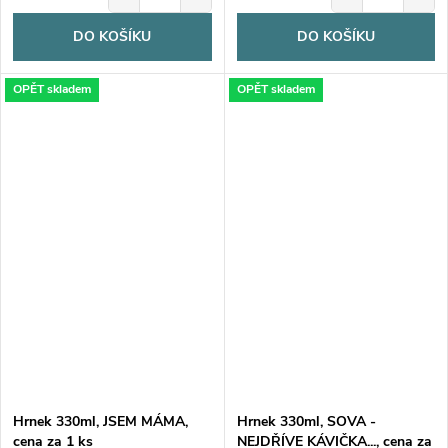
DO KOŠÍKU
DO KOŠÍKU
OPĚT skladem
OPĚT skladem
Hrnek 330ml, JSEM MÁMA,
Hrnek 330ml, SOVA -
cena za 1 ks
NEJDŘÍVE KÁVIČKA..., cena za