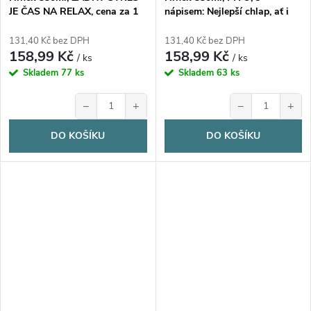
JE ČAS NA RELAX, cena za 1
nápisem: Nejlepší chlap, ať i
ks
čaj ti chutná jako pivo...
131,40 Kč bez DPH
131,40 Kč bez DPH
158,99 Kč
158,99 Kč
/ ks
/ ks
Skladem
77 ks
Skladem
63 ks
−
+
−
+
DO KOŠÍKU
DO KOŠÍKU