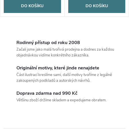
DO KOŠÍKU
DO KOŠÍKU
O
v
Rodinný přístup od roku 2008
Začali jsme jako malá tvořivá prodejna a dodnes za každou
l
objednávkou vidíme konkrétního zákazníka.
á
Originální motivy, které jinde nenajdete
Část ilustrací kreslíme sami, další motivy tvoříme z legálně
d
zakoupených podkladů a autorských návrhů.
a
Doprava zdarma nad 990 Kč
c
Většinu zboží držíme skladem a expedujeme obratem.
í
p