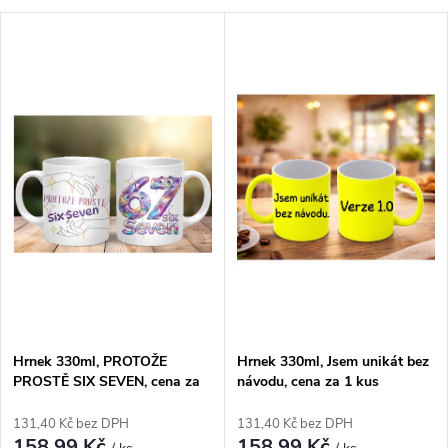
a
V
Nejdražší
z
ý
Nejprodávanější
e
p
Abecedně
n
i
í
s
p
p
r
r
o
Hrnek 330ml, PROTOŽE
Hrnek 330ml, Jsem unikát bez
o
PROSTĚ SIX SEVEN, cena za
návodu, cena za 1 kus
d
1 kus
d
131,40 Kč bez DPH
131,40 Kč bez DPH
158,99 Kč
158,99 Kč