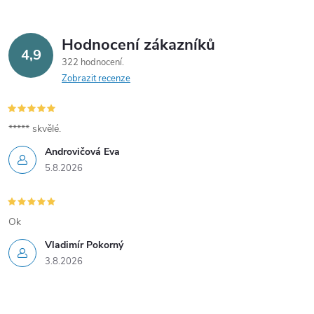
r
v
Hodnocení zákazníků
4,9
322 hodnocení
k
Zobrazit recenze
y
v
***** skvělé.
Androvičová Eva
ý
5.8.2026
p
i
Ok
s
Vladimír Pokorný
3.8.2026
u