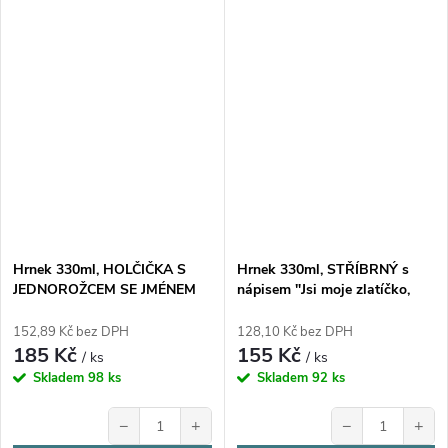
Hrnek 330ml, HOLČIČKA S
Hrnek 330ml, STŘÍBRNÝ s
JEDNOROŽCEM SE JMÉNEM
nápisem "Jsi moje zlatíčko,
vzor 2, (věnování), cena za 1
miluji tě a ne maličko +
ks
oslovení", cena za 1 ks
152,89 Kč bez DPH
128,10 Kč bez DPH
185 Kč
155 Kč
/ ks
/ ks
Skladem
98 ks
Skladem
92 ks
−
+
−
+