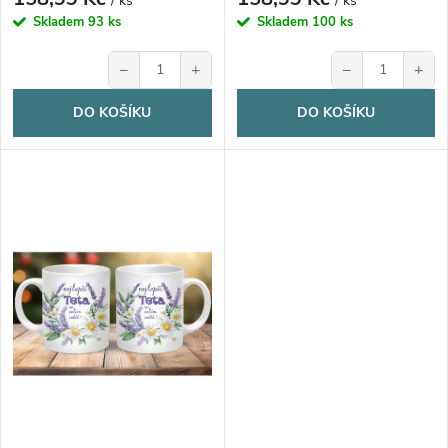
u
/ ks
/ ks
u
Skladem
93 ks
Skladem
100 ks
k
−
+
−
+
k
t
DO KOŠÍKU
DO KOŠÍKU
t
ů
ů