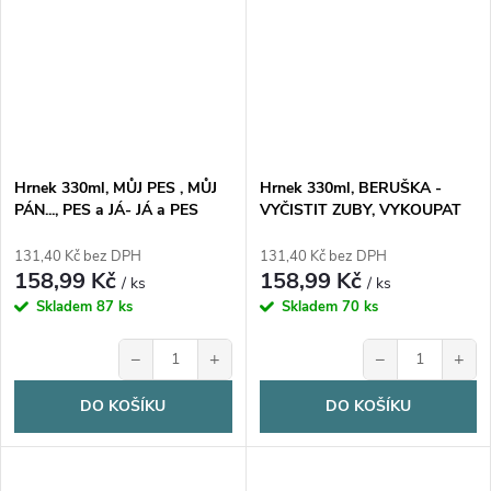
Hrnek 330ml, MŮJ PES , MŮJ
Hrnek 330ml, BERUŠKA -
PÁN..., PES a JÁ- JÁ a PES
VYČISTIT ZUBY, VYKOUPAT
cena za 1 ks
SE A SPÁT, cena za 1 ks
131,40 Kč bez DPH
131,40 Kč bez DPH
158,99 Kč
158,99 Kč
/ ks
/ ks
Skladem
87 ks
Skladem
70 ks
−
+
−
+
DO KOŠÍKU
DO KOŠÍKU