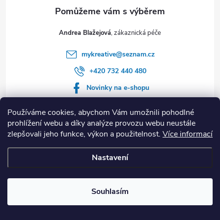
Andrea Blažejová
mykreative
@
seznam.cz
+420 732 440 480
Novinky na e-shopu
protvoreni.cz/
Používáme cookies, abychom Vám umožnili pohodlné
Inspirace tvoření
prohlížení webu a díky analýze provozu webu neustále
zlepšovali jeho funkce, výkon a použitelnost.
Více informací
Nastavení
Poslední hodnocení produktů
Souhlasím
Dětské tričko s potiskem MODROČERVENÉ SIX SEVEN 67