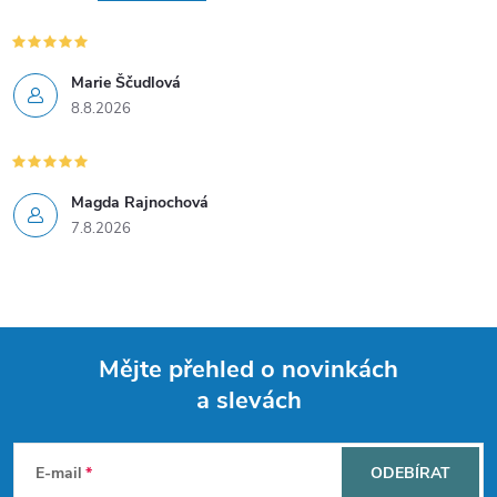
Marie Ščudlová
8.8.2026
Magda Rajnochová
7.8.2026
Mějte přehled o novinkách
a slevách
Z
á
E-mail
ODEBÍRAT