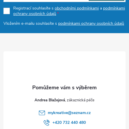
p
Registrací souhlasíte s
obchodními podmínkami
a
podmínkami
ochrany osobních údajů
a
Vložením e-mailu souhlasíte s
podmínkami ochrany osobních údajů
t
í
Andrea Blažejová
mykreative
@
seznam.cz
+420 732 440 480