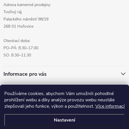
Adresa kamenné prodejny:
Tvořivý ráj
Palackého náměstí 98/19
268 01 Hořovice
Otevírací doba:
PO–PÁ: 8.30–17.00
SO: 8.30–11.30
Informace pro vás
Přijímáme online platby
Používáme cookies, abychom Vám umožnili pohodlné
prohlížení webu a díky analýze provozu webu neustále
zlepšovali jeho funkce, výkon a použitelnost.
Více informací
Nastavení
Copyright 2026
Pro tvoreni.cz - My kreative.cz
. Všechna práva