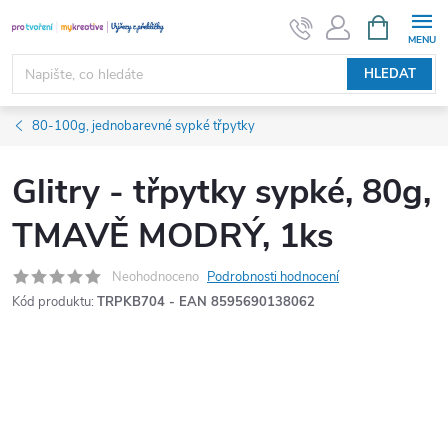
Přejít
NÁKUPNÍ
KOŠÍK
na
obsah
HLEDAT
80-100g, jednobarevné sypké třpytky
Glitry - třpytky sypké, 80g,
TMAVĚ MODRÝ, 1ks
Neohodnoceno
Podrobnosti hodnocení
Kód produktu:
TRPKB704 - EAN 8595690138062