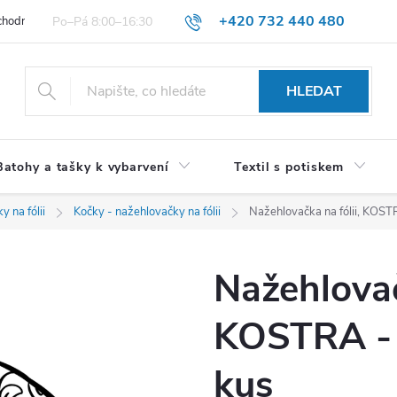
+420 732 440 480
hodní podmínky pro spotřebitele
VŠEOBECNÉ OBCHODNÍ PODMÍNKY 
HLEDAT
Batohy a tašky k vybarvení
Textil s potiskem
y na fólii
Kočky - nažehlovačky na fólii
Nažehlovačka na fólii, KOST
Nažehlovač
KOSTRA - 
kus