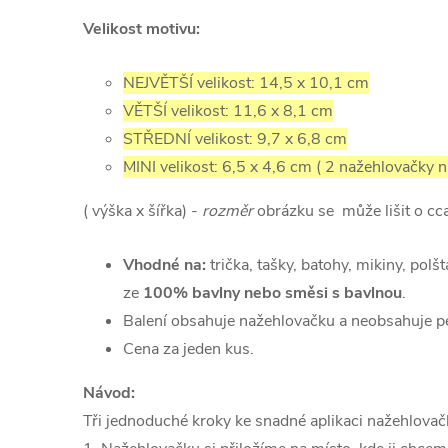
Velikost motivu:
NEJVĚTŠÍ velikost: 14,5 x 10,1 cm
VĚTŠÍ velikost: 11,6 x 8,1 cm
STŘEDNÍ velikost: 9,7 x 6,8 cm
MINI velikost: 6,5 x 4,6 cm
( 2 nažehlovačky 
( výška x šířka) -
rozměr
obrázku se může lišit o c
Vhodné na:
trička, tašky, batohy, mikiny, polšt
ze
100% bavlny nebo směsi s bavlnou
.
Balení obsahuje nažehlovačku a neobsahuje pe
Cena za jeden kus.
Návod:
Tři jednoduché kroky ke snadné aplikaci nažehlovač