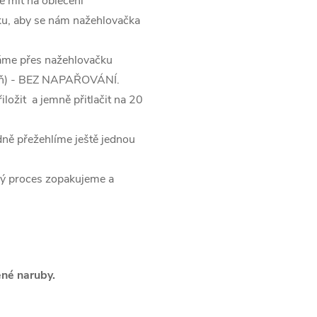
e mít na oblečení
átku, aby se nám nažehlovačka
dáme přes nažehlovačku
upeň) - BEZ NAPAŘOVÁNÍ.
ložit a jemně přitlačit na 20
dně přežehlíme ještě jednou
elý proces zopakujeme a
ené naruby.