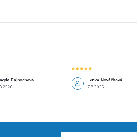
agda Rajnochová
Lenka Nováčková
8.2026
7.8.2026