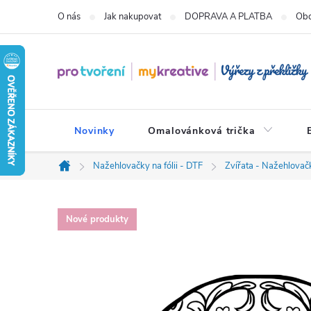
Přejít
O nás
Jak nakupovat
DOPRAVA A PLATBA
Obc
na
obsah
Novinky
Omalovánková trička
Nažehlovačky na fólii - DTF
Zvířata - Nažehlovačk
Domů
Nové produkty