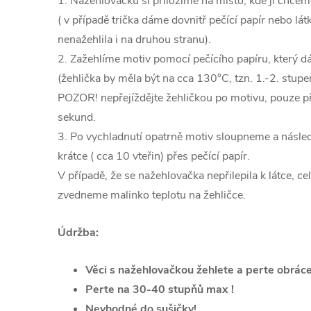
1. Nažehlovačku si přiložíme na místo, kde ji chcem
( v případě trička dáme dovnitř pečící papír nebo l
nenažehlila i na druhou stranu).
2. Zažehlíme motiv pomocí pečícího papíru, který 
(žehlička by měla být na cca 130°C, tzn. 1.-2. st
POZOR! nepřejíždějte žehličkou po motivu, pouze při
sekund.
3. Po vychladnutí opatrně motiv sloupneme a násle
krátce ( cca 10 vteřin) přes pečící papír.
V případě, že se nažehlovačka nepřilepila k látce, c
zvedneme malinko teplotu na žehličce.
Údržba:
Věci s nažehlovačkou žehlete a perte obrác
Perte na 30-40 stupňů max !
Nevhodné do sušičky!