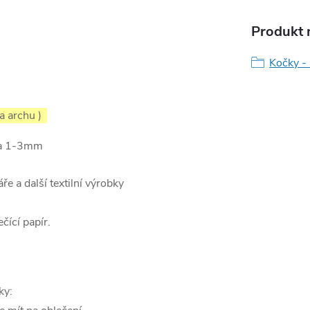
Produkt n
Kočky - 
na archu )
ca 1-3mm
áře a další textilní výrobky
čící papír.
ky: