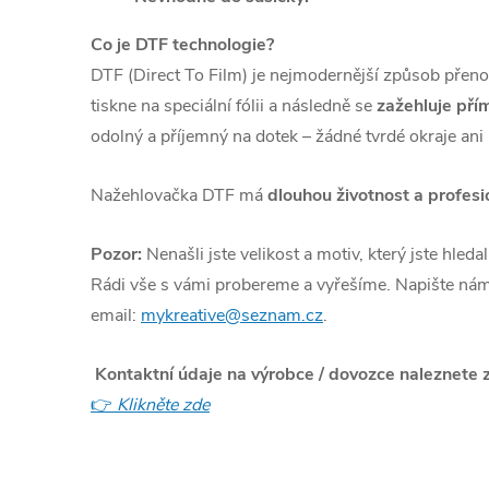
Co je DTF technologie?
DTF (Direct To Film) je nejmodernější způsob přenos
tiskne na speciální fólii a následně se
zažehluje přím
odolný a příjemný na dotek – žádné tvrdé okraje ani
Nažehlovačka DTF má
dlouhou životnost a profesi
Pozor:
Nenašli jste velikost a motiv, který jste hleda
Rádi vše s vámi probereme a vyřešíme. Napište nám
email:
mykreative@seznam.cz
.
Kontaktní údaje na výrobce / dovozce naleznete 
👉
Klikněte zde