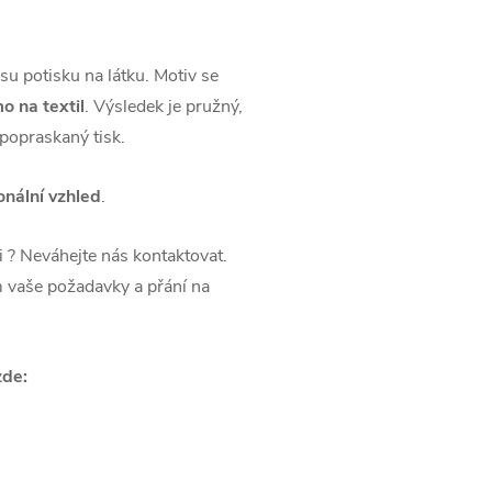
u potisku na látku. Motiv se
o na textil
. Výsledek je pružný,
 popraskaný tisk.
onální vzhled
.
li ? Neváhejte nás kontaktovat.
 vaše požadavky a přání na
zde: