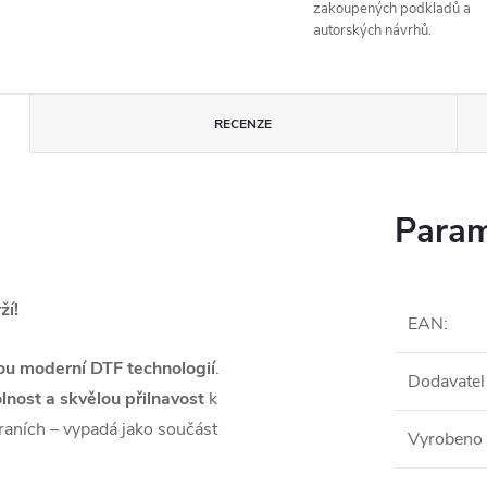
zakoupených podkladů a
autorských návrhů.
RECENZE
Param
ží!
EAN
:
ou moderní DTF technologií
.
Dodavatel
lnost a skvělou přilnavost
k
raních – vypadá jako součást
Vyrobeno 