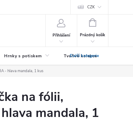
PRO PODNIKATELE (B2B)
Podmínky ochrany osobních údajů
CZK
Zása
NÁKUPNÍ
KOŠÍK
Prázdný košík
Přihlášení
Hrnky s potiskem
Tvořivé kolekce
Textil bez
RA - hlava mandala, 1 kus
ka na fólii,
hlava mandala, 1