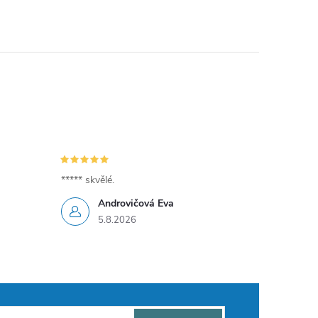
***** skvělé.
Androvičová Eva
5.8.2026