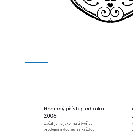
Rodinný přístup od roku
2008
Začali jsme jako malá tvořivá
N
prodejna a dodnes za každou
p