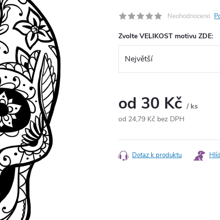
Neohodnoceno
P
Zvolte VELIKOST motivu ZDE:
od
30 Kč
/ ks
od
24,79 Kč
bez DPH
Měrná
cena:
Dotaz k produktu
Hlí