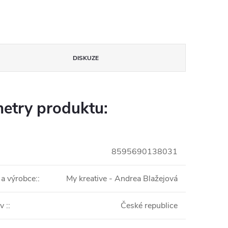
DISKUZE
etry produktu:
8595690138031
 a výrobce:
:
My kreative - Andrea Blažejová
v :
:
České republice