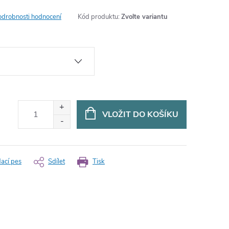
odrobnosti hodnocení
Kód produktu:
Zvolte variantu
VLOŽIT DO KOŠÍKU
dací pes
Sdílet
Tisk