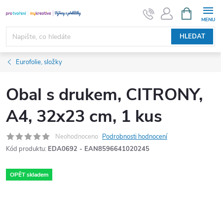
Přejít
NÁKUPNÍ
KOŠÍK
na
obsah
HLEDAT
Eurofolie, složky
Obal s drukem, CITRONY,
A4, 32x23 cm, 1 kus
Neohodnoceno
Podrobnosti hodnocení
Kód produktu:
EDA0692 - EAN8596641020245
OPĚT skladem