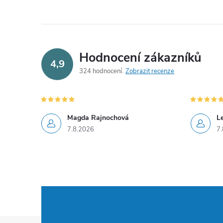
í
Hodnocení zákazníků
4,9
324 hodnocení
Zobrazit recenze
r
Magda Rajnochová
L
7.8.2026
7.