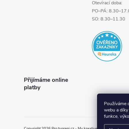
Otevírací doba:
PO–PÁ: 8.30–17.
SO: 8.30–11.30
Přijímáme online
platby
Používáme c
webu a díky
funkce, výko
Copyright 2026
Pro tvoreni.cz - My kreative.cz
. Všechna práva