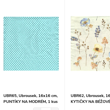
V
e
ý
n
p
p
s
r
p
o
r
d
o
u
UBR65, Ubrousek, 16x16 cm,
UBR62, Ubrousek, 1
d
PUNTÍKY NA MODRÉM, 1 kus
KYTIČKY NA BÉŽOVÉ
k