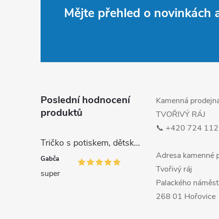
Z
i
Mějte přehled o novinkách
á
p
a
t
Poslední hodnocení
Kamenná prodejn
produktů
TVOŘIVÝ RÁJ
í
📞 +420 724 112
Tričko s potiskem, dětské, MALÁ DRŽKATÁ HOLKA, 1 ks
Adresa kamenné p
Gabča
Tvořivý ráj
super
Palackého náměst
268 01 Hořovice