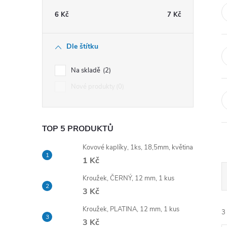
t
6
Kč
7
Kč
r
Dle štítku
a
Na skladě
2
n
Nové produkty
0
n
TOP 5 PRODUKTŮ
í
Kovové kaplíky, 1ks, 18,5mm, květina
p
1 Kč
Kroužek, ČERNÝ, 12 mm, 1 kus
a
3 Kč
n
Kroužek, PLATINA, 12 mm, 1 kus
3
3 Kč