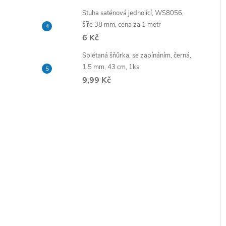
e
Stuha saténová jednolící, WS8056,
šíře 38 mm, cena za 1 metr
l
6 Kč
Splétaná šňůrka, se zapínáním, černá,
í
1.5 mm, 43 cm, 1ks
i
9,99 Kč