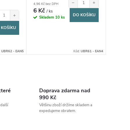
−
+
4,96 Kč bez DPH
6 Kč
/ ks
+
DO KOŠÍKU
Skladem
10 ks
 KOŠÍKU
:
UBR62 - EAN5
Kód:
UBR61 - EAN4
které
Doprava zdarma nad
990 Kč
 další
Většinu zboží držíme skladem a
expedujeme obratem.