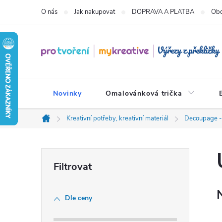
Přejít
O nás
Jak nakupovat
DOPRAVA A PLATBA
Obc
na
obsah
Novinky
Omalovánková trička
Kreativní potřeby, kreativní materiál
Decoupage -
Domů
P
o
Dle ceny
s