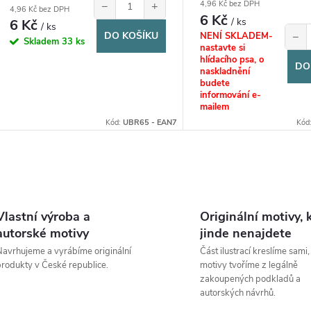
u
−
+
4,96 Kč bez DPH
4,96 Kč bez DPH
6 Kč
t
/ ks
6 Kč
/ ks
−
DO KOŠÍKU
NENÍ SKLADEM-
k
Skladem
33 ks
nastavte si
ů
hlídacího psa, o
DO
t
naskladnění
budete
informování e-
ů
mailem
Kód:
UBR65 - EAN7
Kód
O
v
Vlastní výroba a
Originální motivy, 
autorské motivy
jinde nenajdete
avrhujeme a vyrábíme originální
Část ilustrací kreslíme sami,
á
rodukty v České republice.
motivy tvoříme z legálně
zakoupených podkladů a
d
autorských návrhů.