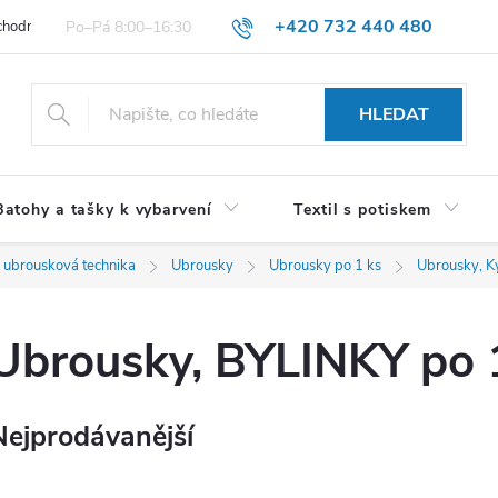
+420 732 440 480
hodní podmínky pro spotřebitele
VŠEOBECNÉ OBCHODNÍ PODMÍNKY 
HLEDAT
Batohy a tašky k vybarvení
Textil s potiskem
 ubrousková technika
Ubrousky
Ubrousky po 1 ks
Ubrousky, Ky
Ubrousky, BYLINKY po 
Nejprodávanější