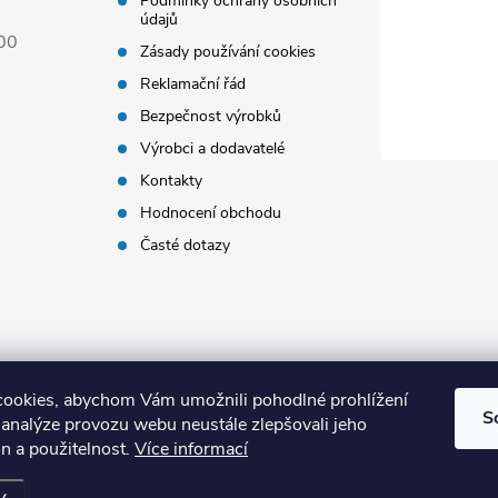
Podmínky ochrany osobních
údajů
00
Zásady používání cookies
Reklamační řád
Bezpečnost výrobků
Výrobci a dodavatelé
Kontakty
Hodnocení obchodu
Časté dotazy
ookies, abychom Vám umožnili pohodlné prohlížení
S
 analýze provozu webu neustále zlepšovali jeho
n a použitelnost.
Více informací
 vyhrazena.