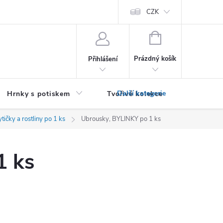
PRO PODNIKATELE (B2B)
Podmínky ochrany osobních údajů
CZK
Zása
NÁKUPNÍ
KOŠÍK
Prázdný košík
Přihlášení
Hrnky s potiskem
Tvořivé kolekce
Textil bez
tičky a rostliny po 1 ks
Ubrousky, BYLINKY po 1 ks
1 ks