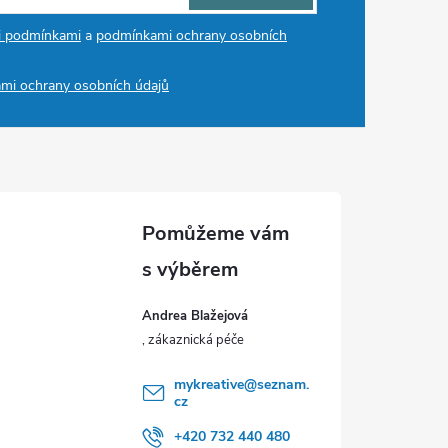
i podmínkami
a
podmínkami ochrany osobních
mi ochrany osobních údajů
Andrea Blažejová
mykreative
@
seznam.
cz
+420 732 440 480