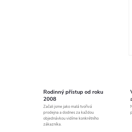
Rodinný přístup od roku
l
2008
Začali jsme jako malá tvořivá
N
prodejna a dodnes za každou
p
objednávkou vidíme konkrétního
zákazníka.