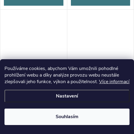
Používáme cookies, abychom Vám umožnili pohodlné
prohlížení webu a díky analýze provozu webu neustále
zlepšovali jeho funkce, výkon a použitelnost.
Více informací
Nastavení
UBR-G47, Ubrousek, 16x16
UBR-G46, Ubrousek, 16x16
Souhlasím
cm, LOUKA S KVĚTY, 1 kus
cm, LOUKA S ČERVENÝMI
MÁKY, 1 kus
5,78 Kč bez DPH
5,78 Kč bez DPH