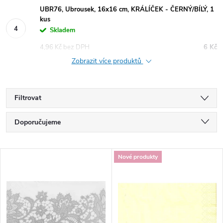
UBR76, Ubrousek, 16x16 cm, KRÁLÍČEK - ČERNÝ/BÍLÝ, 1
kus
Skladem
4,96 Kč bez DPH
6 Kč
Zobrazit více produktů
Filtrovat
Ř
Doporučujeme
a
Nejlevnější
V
Nové produkty
Nejdražší
z
ý
Nejprodávanější
e
p
Abecedně