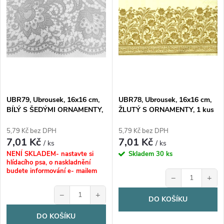
n
i
í
s
p
p
r
r
o
UBR79, Ubrousek, 16x16 cm,
UBR78, Ubrousek, 16x16 cm,
o
BÍLÝ S ŠEDÝMI ORNAMENTY,
ŽLUTÝ S ORNAMENTY, 1 kus
d
1 kus
d
5,79 Kč bez DPH
5,79 Kč bez DPH
7,01 Kč
7,01 Kč
u
/ ks
/ ks
u
NENÍ SKLADEM- nastavte si
Skladem
30 ks
hlídacího psa, o naskladnění
k
budete informování e- mailem
−
+
k
t
−
+
DO KOŠÍKU
t
DO KOŠÍKU