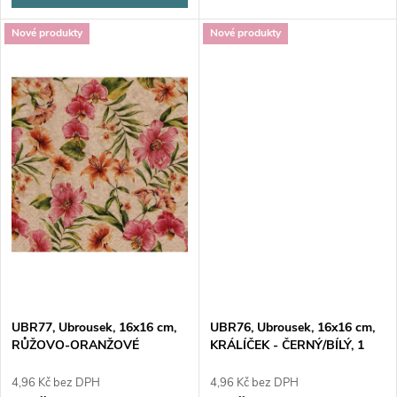
ů
ů
Nové produkty
Nové produkty
UBR77, Ubrousek, 16x16 cm,
UBR76, Ubrousek, 16x16 cm,
RŮŽOVO-ORANŽOVÉ
KRÁLÍČEK - ČERNÝ/BÍLÝ, 1
KVĚTINY, 1 kus
kus
4,96 Kč bez DPH
4,96 Kč bez DPH