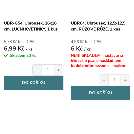
UBR-G54, Ubrousek, 16x16
UBR64, Ubrousek, 12,5x12,5
cm, LUČNÍ KVĚTINKY, 1 kus
cm, RŮŽOVÉ RŮŽE, 1 kus
5,78 Kč bez DPH
4,96 Kč bez DPH
6,99 Kč
6 Kč
/ ks
/ ks
Skladem
23 ks
NENÍ SKLADEM- nastavte si
hlídacího psa, o naskladnění
budete informování e- mailem
−
+
−
+
DO KOŠÍKU
DO KOŠÍKU