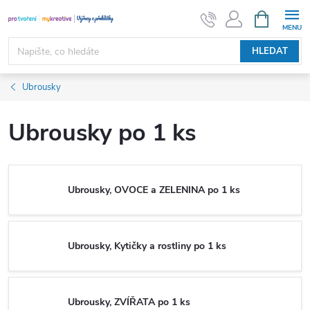
Přejít
NÁKUPNÍ
KOŠÍK
na
obsah
HLEDAT
Ubrousky
Ubrousky po 1 ks
Ubrousky, OVOCE a ZELENINA po 1 ks
Ubrousky, Kytičky a rostliny po 1 ks
Ubrousky, ZVÍŘATA po 1 ks