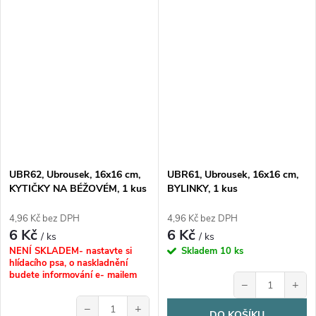
UBR62, Ubrousek, 16x16 cm,
UBR61, Ubrousek, 16x16 cm,
KYTIČKY NA BÉŽOVÉM, 1 kus
BYLINKY, 1 kus
4,96 Kč bez DPH
4,96 Kč bez DPH
6 Kč
6 Kč
/ ks
/ ks
NENÍ SKLADEM- nastavte si
Skladem
10 ks
hlídacího psa, o naskladnění
budete informování e- mailem
−
+
−
+
DO KOŠÍKU