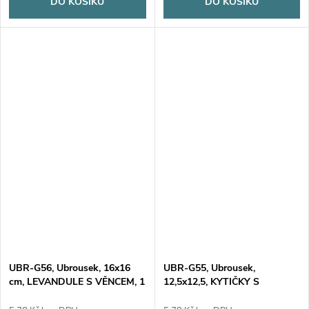
DO KOŠÍKU
DO KOŠÍKU
UBR-G56, Ubrousek, 16x16
UBR-G55, Ubrousek,
cm, LEVANDULE S VĚNCEM, 1
12,5x12,5, KYTIČKY S
kus
NÁPISEM, 1 kus