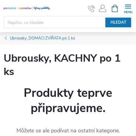
Přejít
NÁKUPNÍ
KOŠÍK
na
obsah
HLEDAT
Ubrousky, DOMÁCI ZVÍŘATA po 1 ks
Ubrousky, KACHNY po 1
ks
Produkty teprve
připravujeme.
Můžete se ale podívat na ostatní kategorie.