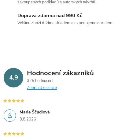
d
zakoupených podkladů a autorských návrhů.
a
Doprava zdarma nad 990 Kč
c
Většinu zboží držíme skladem a expedujeme obratem.
í
p
r
v
Hodnocení zákazníků
4,9
325 hodnocení
k
Zobrazit recenze
y
v
Marie Ščudlová
8.8.2026
ý
p