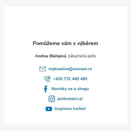
í
Andrea Blažejová
mykreative
@
seznam.cz
+420 732 440 480
Novinky na e-shopu
protvoreni.cz/
Inspirace tvoření