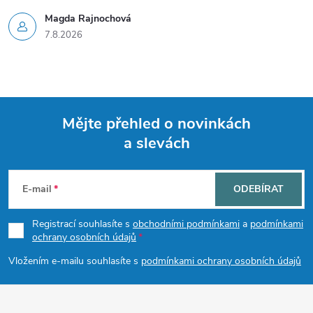
i
Magda Rajnochová
7.8.2026
s
u
Mějte přehled o novinkách
a slevách
Z
á
E-mail
ODEBÍRAT
p
Registrací souhlasíte s
obchodními podmínkami
a
podmínkami
ochrany osobních údajů
a
Vložením e-mailu souhlasíte s
podmínkami ochrany osobních údajů
t