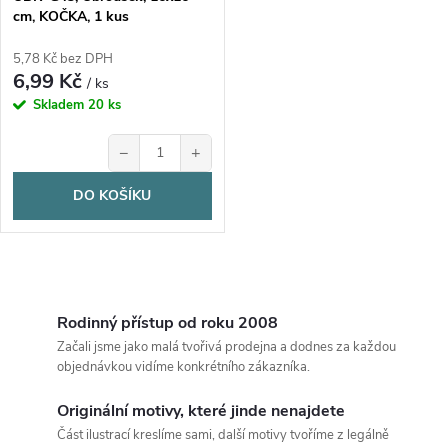
o
cm, KOČKA, 1 kus
d
d
5,78 Kč bez DPH
6,99 Kč
u
/ ks
u
Skladem
20 ks
k
−
+
k
t
DO KOŠÍKU
t
ů
ů
O
v
Rodinný přístup od roku 2008
Začali jsme jako malá tvořivá prodejna a dodnes za každou
l
objednávkou vidíme konkrétního zákazníka.
á
Originální motivy, které jinde nenajdete
Část ilustrací kreslíme sami, další motivy tvoříme z legálně