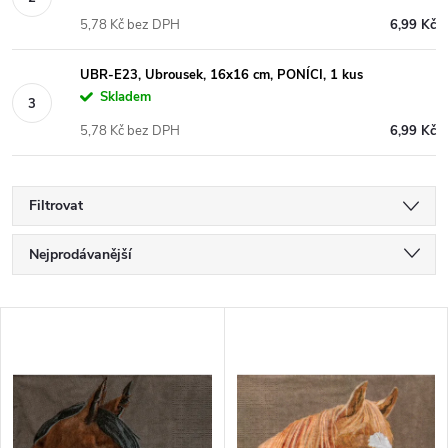
5,78 Kč bez DPH
6,99 Kč
UBR-E23, Ubrousek, 16x16 cm, PONÍCI, 1 kus
Skladem
5,78 Kč bez DPH
6,99 Kč
Filtrovat
Ř
Nejprodávanější
a
Doporučujeme
V
Nejlevnější
z
ý
Nejdražší
e
p
Abecedně