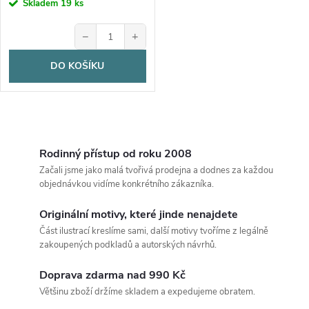
Skladem
19 ks
−
+
DO KOŠÍKU
O
v
Rodinný přístup od roku 2008
Začali jsme jako malá tvořivá prodejna a dodnes za každou
l
objednávkou vidíme konkrétního zákazníka.
á
Originální motivy, které jinde nenajdete
Část ilustrací kreslíme sami, další motivy tvoříme z legálně
d
zakoupených podkladů a autorských návrhů.
a
Doprava zdarma nad 990 Kč
c
Většinu zboží držíme skladem a expedujeme obratem.