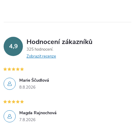
í
p
r
v
Hodnocení zákazníků
4,9
325 hodnocení
k
Zobrazit recenze
y
v
Marie Ščudlová
8.8.2026
ý
p
i
Magda Rajnochová
7.8.2026
s