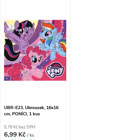
ů
ů
UBR-E23, Ubrousek, 16x16
cm, PONÍCI, 1 kus
5,78 Kč bez DPH
6,99 Kč
/ ks