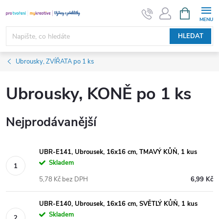
Přejít
NÁKUPNÍ
KOŠÍK
na
obsah
HLEDAT
Ubrousky, ZVÍŘATA po 1 ks
Ubrousky, KONĚ po 1 ks
Nejprodávanější
UBR-E141, Ubrousek, 16x16 cm, TMAVÝ KŮŇ, 1 kus
Skladem
5,78 Kč bez DPH
6,99 Kč
UBR-E140, Ubrousek, 16x16 cm, SVĚTLÝ KŮŇ, 1 kus
Skladem