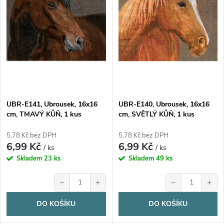
n
i
í
s
p
p
r
r
o
UBR-E141, Ubrousek, 16x16
UBR-E140, Ubrousek, 16x16
o
cm, TMAVÝ KŮŇ, 1 kus
cm, SVĚTLÝ KŮŇ, 1 kus
d
d
5,78 Kč bez DPH
5,78 Kč bez DPH
6,99 Kč
6,99 Kč
u
/ ks
/ ks
u
Skladem
23 ks
Skladem
49 ks
k
−
+
−
+
k
t
DO KOŠÍKU
DO KOŠÍKU
t