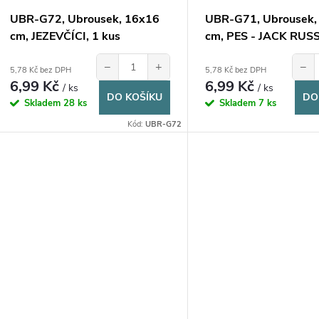
o
u
UBR-G72, Ubrousek, 16x16
UBR-G71, Ubrousek,
d
cm, JEZEVČÍCI, 1 kus
cm, PES - JACK RUS
k
TERIÉR, 1 kus
u
−
+
−
5,78 Kč bez DPH
5,78 Kč bez DPH
t
6,99 Kč
6,99 Kč
/ ks
/ ks
DO KOŠÍKU
DO
k
Skladem
28 ks
Skladem
7 ks
ů
Kód:
UBR-G72
t
ů