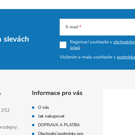
ý
p
E-mail
a slevách
s
Registrací souhlasíte s
obchodním
údajů
u
Vložením e-mailu souhlasíte s
podmínka
Informace pro vás
a
O nás
 252
Jak nakupovat
DOPRAVA A PLATBA
rodejny:
Obchodní podmínky pro