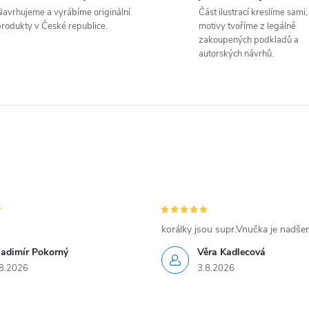
avrhujeme a vyrábíme originální
Část ilustrací kreslíme sami,
á
rodukty v České republice.
motivy tvoříme z legálně
zakoupených podkladů a
d
autorských návrhů.
a
c
p
v
korálky jsou supr.Vnučka je nadše
k
ladimír Pokorný
Věra Kadlecová
y
8.2026
3.8.2026
v