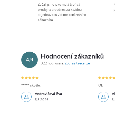
Začali jsme jako malá tvořivá
N
prodejna a dodnes za každou
p
objednávkou vidíme konkrétního
zákazníka.
í
Hodnocení zákazníků
4,9
322 hodnocení
Zobrazit recenze
r
***** skvělé.
Ok
Androvičová Eva
V
5.8.2026
3.