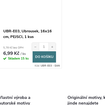
UBR-E03, Ubrousek, 16x16
cm, PEJSCI, 1 kus
−
+
5,78 Kč bez DPH
6,99 Kč
/ ks
DO KOŠÍKU
Skladem
15 ks
Kód:
UBR-E03 - EAN
O
v
Vlastní výroba a
Originální motivy, 
autorské motivy
jinde nenajdete