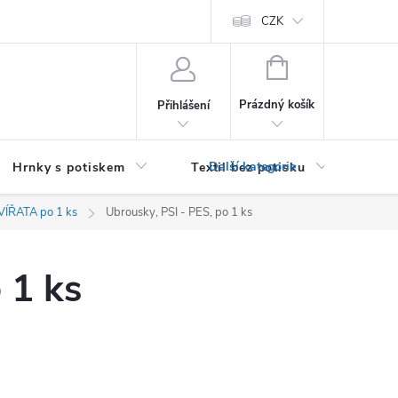
PRO PODNIKATELE (B2B)
Podmínky ochrany osobních údajů
CZK
Zása
NÁKUPNÍ
KOŠÍK
Prázdný košík
Přihlášení
Hrnky s potiskem
Textil bez potisku
Dár
VÍŘATA po 1 ks
Ubrousky, PSI - PES, po 1 ks
 1 ks