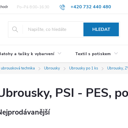
+420 732 440 480
hodní podmínky pro spotřebitele
VŠEOBECNÉ OBCHODNÍ PODMÍNKY 
HLEDAT
Batohy a tašky k vybarvení
Textil s potiskem
 ubrousková technika
Ubrousky
Ubrousky po 1 ks
Ubrousky, Z
Ubrousky, PSI - PES, po
Nejprodávanější