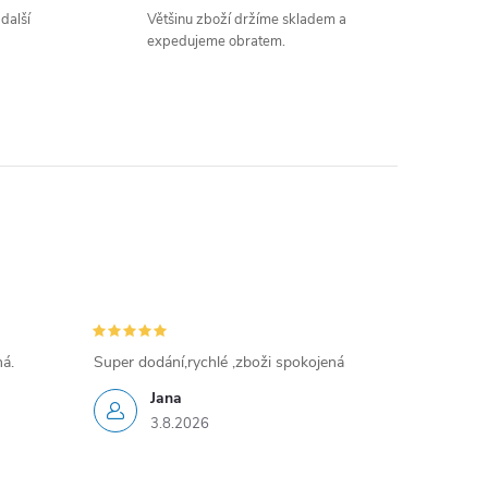
 další
Většinu zboží držíme skladem a
expedujeme obratem.
ná.
Super dodání,rychlé ,zboži spokojená
Jana
3.8.2026