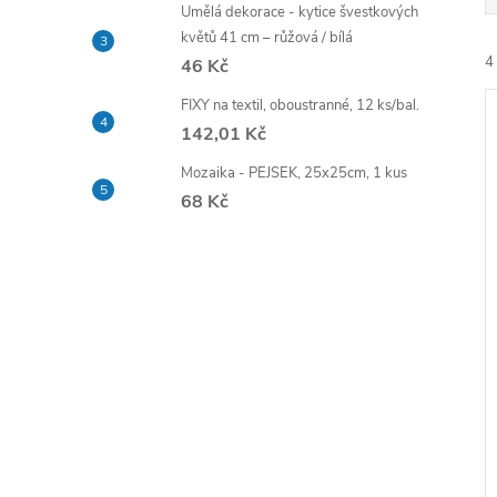
e
Umělá dekorace - kytice švestkových
květů 41 cm – růžová / bílá
4
46 Kč
l
FIXY na textil, oboustranné, 12 ks/bal.
142,01 Kč
Mozaika - PEJSEK, 25x25cm, 1 kus
68 Kč
í
i