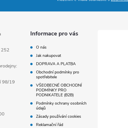
u
Informace pro vás
a
O nás
 252
Jak nakupovat
DOPRAVA A PLATBA
rodejny:
Obchodní podmínky pro
spotřebitele
í 98/19
VŠEOBECNÉ OBCHODNÍ
PODMÍNKY PRO
PODNIKATELE (B2B)
Podmínky ochrany osobních
údajů
00
Zásady používání cookies
Reklamační řád