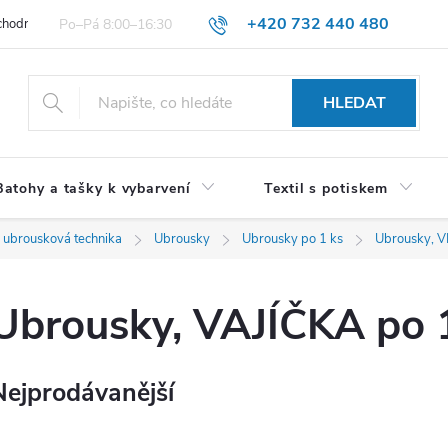
+420 732 440 480
hodní podmínky pro spotřebitele
VŠEOBECNÉ OBCHODNÍ PODMÍNKY 
HLEDAT
Batohy a tašky k vybarvení
Textil s potiskem
 ubrousková technika
Ubrousky
Ubrousky po 1 ks
Ubrousky, 
Ubrousky, VAJÍČKA po 
Nejprodávanější