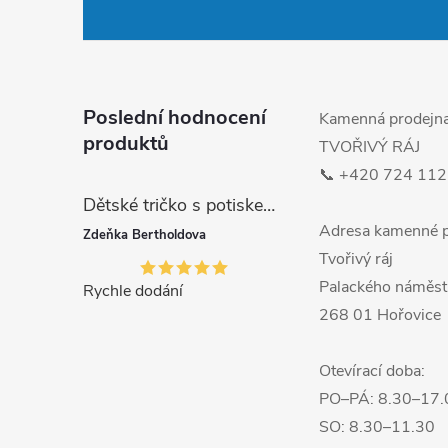
p
a
t
Poslední hodnocení
Kamenná prodejn
produktů
TVOŘIVÝ RÁJ
í
📞 +420 724 112
Dětské tričko s potiskem MODROČERVENÉ SIX SEVEN 67
Adresa kamenné p
Zdeňka Bertholdova
Tvořivý ráj
Palackého náměst
Rychle dodání
268 01 Hořovice
Otevírací doba:
PO–PÁ: 8.30–17.
SO: 8.30–11.30