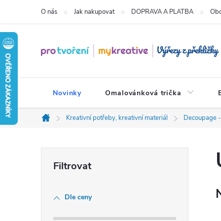
Přejít
O nás
Jak nakupovat
DOPRAVA A PLATBA
Obc
na
obsah
Novinky
Omalovánková trička
Kreativní potřeby, kreativní materiál
Decoupage -
Domů
P
o
Dle ceny
s