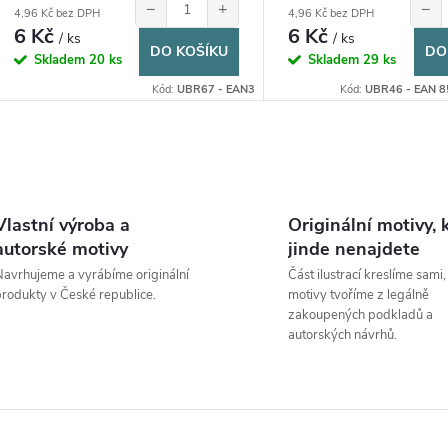
u
−
+
−
4,96 Kč bez DPH
4,96 Kč bez DPH
t
6 Kč
6 Kč
/ ks
/ ks
DO KOŠÍKU
DO
k
Skladem
20 ks
Skladem
29 ks
ů
Kód:
UBR67 - EAN3
Kód:
UBR46 - EAN 
t
ů
O
v
Vlastní výroba a
Originální motivy, 
autorské motivy
jinde nenajdete
avrhujeme a vyrábíme originální
Část ilustrací kreslíme sami,
á
rodukty v České republice.
motivy tvoříme z legálně
zakoupených podkladů a
d
autorských návrhů.
a
c