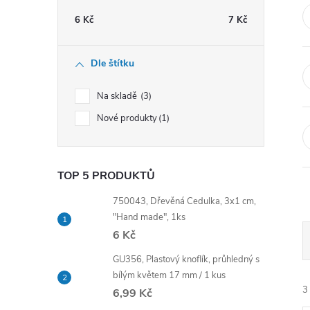
t
6
Kč
7
Kč
r
Dle štítku
a
Na skladě
3
n
Nové produkty
1
n
TOP 5 PRODUKTŮ
í
750043, Dřevěná Cedulka, 3x1 cm,
p
"Hand made", 1ks
6 Kč
a
GU356, Plastový knoflík, průhledný s
bílým květem 17 mm / 1 kus
n
3
6,99 Kč