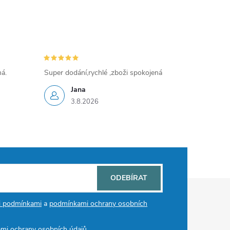
ná.
Super dodání,rychlé ,zboži spokojená
Jana
3.8.2026
ODEBÍRAT
i podmínkami
a
podmínkami ochrany osobních
mi ochrany osobních údajů