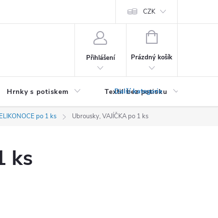
PRO PODNIKATELE (B2B)
Podmínky ochrany osobních údajů
CZK
Zása
NÁKUPNÍ
KOŠÍK
Prázdný košík
Přihlášení
Hrnky s potiskem
Textil bez potisku
Dár
VELIKONOCE po 1 ks
Ubrousky, VAJÍČKA po 1 ks
1 ks