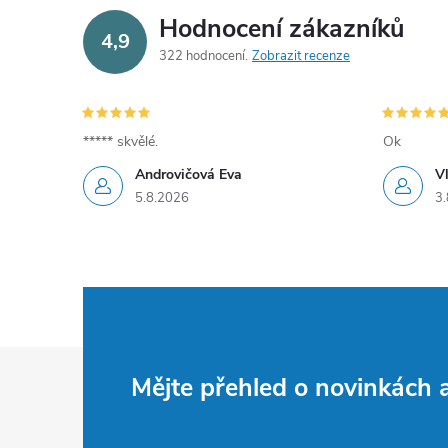
í
Hodnocení zákazníků
4,9
322 hodnocení
Zobrazit recenze
r
***** skvělé.
Ok
Androvičová Eva
V
5.8.2026
3.
Z
i
Mějte přehled o novinkách
á