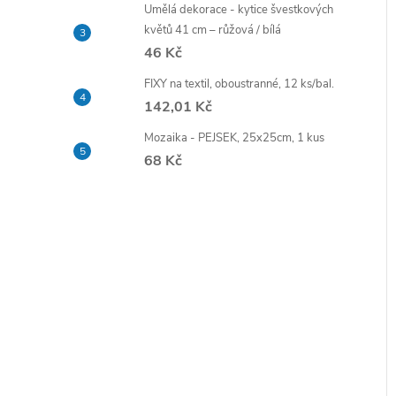
e
Umělá dekorace - kytice švestkových
květů 41 cm – růžová / bílá
46 Kč
l
FIXY na textil, oboustranné, 12 ks/bal.
142,01 Kč
í
i
Mozaika - PEJSEK, 25x25cm, 1 kus
68 Kč