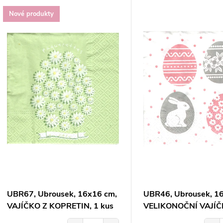
V
Nové produkty
e
ý
n
p
p
s
r
p
o
r
d
o
u
UBR67, Ubrousek, 16x16 cm,
UBR46, Ubrousek, 1
d
VAJÍČKO Z KOPRETIN, 1 kus
VELIKONOČNÍ VAJÍČ
k
MOTIVY, 1 kus