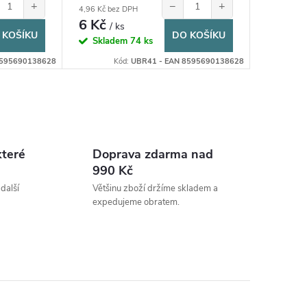
+
−
+
4,96 Kč bez DPH
6 Kč
/ ks
 KOŠÍKU
DO KOŠÍKU
Skladem
74 ks
8595690138628
Kód:
UBR41 - EAN 8595690138628
které
Doprava zdarma nad
990 Kč
 další
Většinu zboží držíme skladem a
expedujeme obratem.