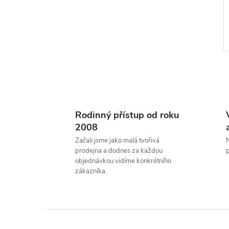
Rodinný přístup od roku
l
2008
Začali jsme jako malá tvořivá
N
prodejna a dodnes za každou
p
objednávkou vidíme konkrétního
zákazníka.