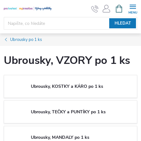
Přejít
NÁKUPNÍ
KOŠÍK
na
obsah
HLEDAT
Ubrousky po 1 ks
Ubrousky, VZORY po 1 ks
Ubrousky, KOSTKY a KÁRO po 1 ks
Ubrousky, TEČKY a PUNTÍKY po 1 ks
Ubrousky, MANDALY po 1 ks