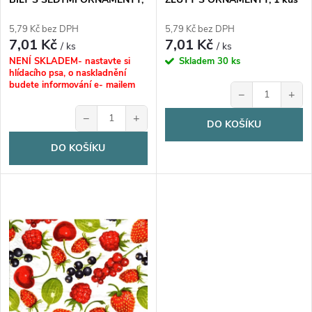
o
d
1 kus
d
5,79 Kč bez DPH
5,79 Kč bez DPH
7,01 Kč
7,01 Kč
u
/ ks
/ ks
u
NENÍ SKLADEM- nastavte si
Skladem
30 ks
hlídacího psa, o naskladnění
k
budete informování e- mailem
−
+
k
t
−
+
DO KOŠÍKU
t
DO KOŠÍKU
ů
ů