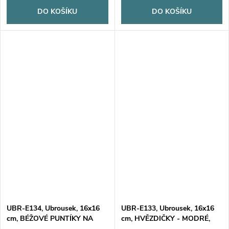
DO KOŠÍKU
DO KOŠÍKU
UBR-E134, Ubrousek, 16x16
UBR-E133, Ubrousek, 16x16
cm, BÉŽOVÉ PUNTÍKY NA
cm, HVĚZDIČKY - MODRÉ,
SVĚTLE HNĚDÉM, 1 kus
RŮŽOVÉ, STŘÍBRNÉ, 1 kus