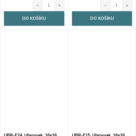
−
+
−
+
DO KOŠÍKU
DO KOŠÍKU
UBR-F24, Ubrousek, 16x16
UBR-F15, Ubrousek, 16x16