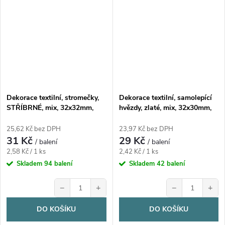
Dekorace textilní, stromečky,
Dekorace textilní, samolepící
STŘÍBRNÉ, mix, 32x32mm,
hvězdy, zlaté, mix, 32x30mm,
12ks/bal.
12ks/bal.
25,62 Kč bez DPH
23,97 Kč bez DPH
31 Kč
29 Kč
/ balení
/ balení
Měrná
Měrná
2,58 Kč / 1 ks
2,42 Kč / 1 ks
cena:
cena:
Skladem
94 balení
Skladem
42 balení
−
+
−
+
DO KOŠÍKU
DO KOŠÍKU