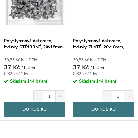
Polystyrenová dekorace,
Polystyrenová dekorace,
hvězdy, STŘÍBRNÉ, 20x18mm,
hvězdy, ZLATÉ, 20x18mm,
60ks/bal.
60ks/bal.
30,58 Kč bez DPH
30,58 Kč bez DPH
37 Kč
37 Kč
/ balení
/ balení
Měrná
Měrná
0,62 Kč / 1 ks
0,62 Kč / 1 ks
cena:
cena:
Skladem
144 balení
Skladem
144 balení
−
+
−
+
DO KOŠÍKU
DO KOŠÍKU