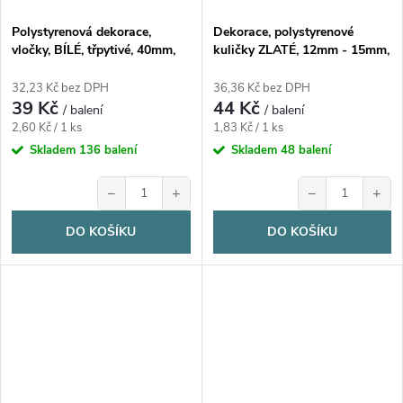
Polystyrenová dekorace,
Dekorace, polystyrenové
vločky, BÍLÉ, třpytivé, 40mm,
kuličky ZLATÉ, 12mm - 15mm,
15ks/bal.
24ks/bal.
32,23 Kč bez DPH
36,36 Kč bez DPH
39 Kč
44 Kč
/ balení
/ balení
Měrná
Měrná
2,60 Kč / 1 ks
1,83 Kč / 1 ks
cena:
cena:
Skladem
136 balení
Skladem
48 balení
−
+
−
+
DO KOŠÍKU
DO KOŠÍKU