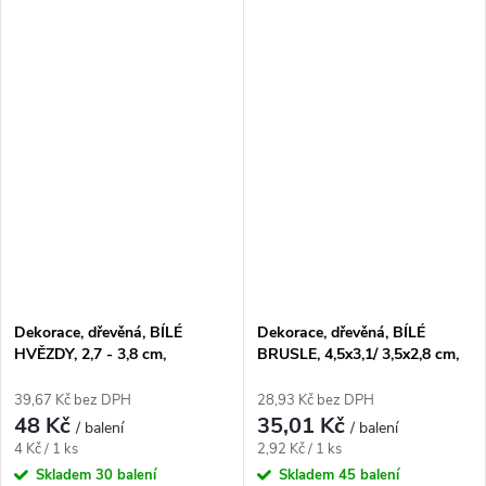
Dekorace, dřevěná, BÍLÉ
Dekorace, dřevěná, BÍLÉ
HVĚZDY, 2,7 - 3,8 cm,
BRUSLE, 4,5x3,1/ 3,5x2,8 cm,
12ks/bal.
12ks/bal.
39,67 Kč bez DPH
28,93 Kč bez DPH
48 Kč
35,01 Kč
/ balení
/ balení
Měrná
Měrná
4 Kč / 1 ks
2,92 Kč / 1 ks
cena:
cena:
Skladem
30 balení
Skladem
45 balení