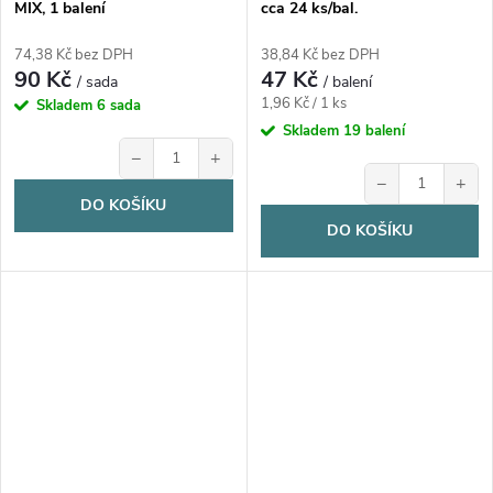
MIX, 1 balení
cca 24 ks/bal.
74,38 Kč bez DPH
38,84 Kč bez DPH
90 Kč
47 Kč
/ sada
/ balení
Měrná
1,96 Kč / 1 ks
Skladem
6 sada
cena:
Skladem
19 balení
−
+
−
+
DO KOŠÍKU
DO KOŠÍKU