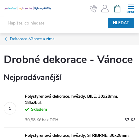
Přejít
NÁKUPNÍ
KOŠÍK
na
obsah
HLEDAT
Dekorace-Vánoce a zima
Drobné dekorace - Vánoce
Nejprodávanější
Polystyrenová dekorace, hvězdy, BÍLÉ, 30x28mm,
18ks/bal.
Skladem
30,58 Kč bez DPH
37 Kč
Polystyrenová dekorace, hvězdy, STŘÍBRNÉ, 30x28mm,