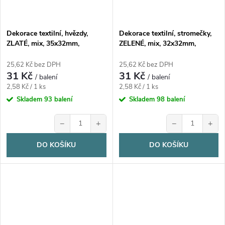
Dekorace textilní, hvězdy,
Dekorace textilní, stromečky,
ZLATÉ, mix, 35x32mm,
ZELENÉ, mix, 32x32mm,
12ks/bal.
12ks/bal.
25,62 Kč bez DPH
25,62 Kč bez DPH
31 Kč
31 Kč
/ balení
/ balení
Měrná
Měrná
2,58 Kč / 1 ks
2,58 Kč / 1 ks
cena:
cena:
Skladem
93 balení
Skladem
98 balení
−
+
−
+
DO KOŠÍKU
DO KOŠÍKU