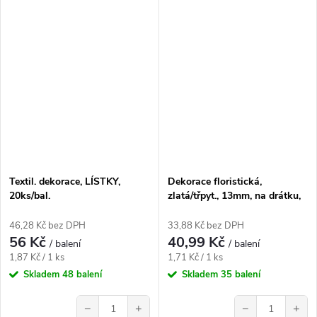
Textil. dekorace, LÍSTKY,
Dekorace floristická,
20ks/bal.
zlatá/třpyt., 13mm, na drátku,
24ks/bal.
46,28 Kč bez DPH
33,88 Kč bez DPH
56 Kč
40,99 Kč
/ balení
/ balení
Měrná
Měrná
1,87 Kč / 1 ks
1,71 Kč / 1 ks
cena:
cena:
Skladem
48 balení
Skladem
35 balení
−
+
−
+