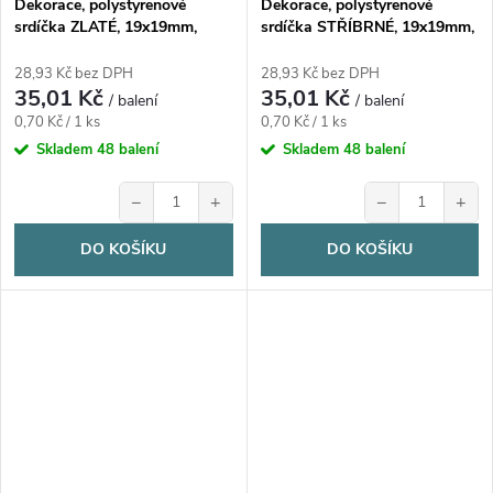
Dekorace, polystyrenové
Dekorace, polystyrenové
srdíčka ZLATÉ, 19x19mm,
srdíčka STŘÍBRNÉ, 19x19mm,
50ks/bal.
50ks/bal.
28,93 Kč bez DPH
28,93 Kč bez DPH
35,01 Kč
35,01 Kč
/ balení
/ balení
Měrná
Měrná
0,70 Kč / 1 ks
0,70 Kč / 1 ks
cena:
cena:
Skladem
48 balení
Skladem
48 balení
−
+
−
+
DO KOŠÍKU
DO KOŠÍKU