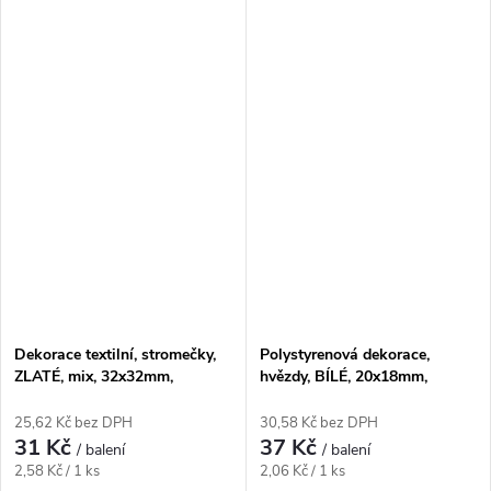
Dekorace textilní, stromečky,
Polystyrenová dekorace,
ZLATÉ, mix, 32x32mm,
hvězdy, BÍLÉ, 20x18mm,
12ks/bal.
60ks/bal.
25,62 Kč bez DPH
30,58 Kč bez DPH
31 Kč
37 Kč
/ balení
/ balení
Měrná
Měrná
2,58 Kč / 1 ks
2,06 Kč / 1 ks