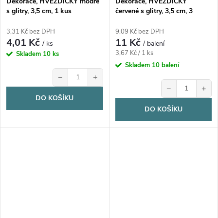
Dekorace, HVĚZDIČKY modré
Dekorace, HVĚZDIČKY
s glitry, 3,5 cm, 1 kus
červené s glitry, 3,5 cm, 3
ks/bal.
3,31 Kč bez DPH
9,09 Kč bez DPH
4,01 Kč
11 Kč
/ ks
/ balení
Měrná
3,67 Kč / 1 ks
Skladem
10 ks
cena:
Skladem
10 balení
−
+
−
+
DO KOŠÍKU
DO KOŠÍKU