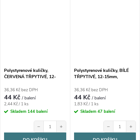
Polystyrenové kuličky,
Polystyrenové kuličky, BÍLÉ
ČERVENÁ TŘPYTIVÉ, 12-
TŘPYTIVÉ, 12-15mm,
15mm, 18ks/bal.
24ks/bal.
36,36 Kč bez DPH
36,36 Kč bez DPH
44 Kč
44 Kč
/ balení
/ balení
Měrná
Měrná
2,44 Kč / 1 ks
1,83 Kč / 1 ks
cena:
cena:
Skladem
144 balení
Skladem
47 balení
−
+
−
+
DO KOŠÍKU
DO KOŠÍKU