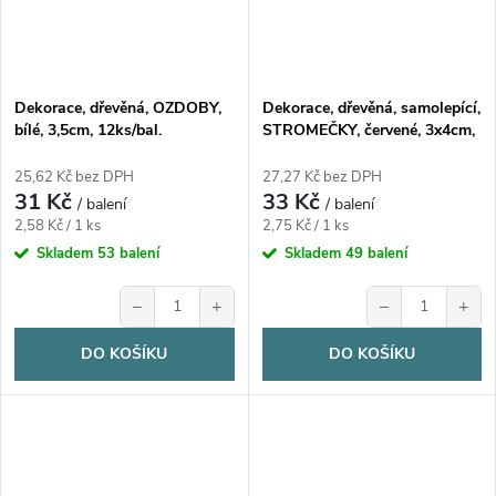
Dekorace, dřevěná, OZDOBY,
Dekorace, dřevěná, samolepící,
bílé, 3,5cm, 12ks/bal.
STROMEČKY, červené, 3x4cm,
12ks/bal.
25,62 Kč bez DPH
27,27 Kč bez DPH
31 Kč
33 Kč
/ balení
/ balení
Měrná
Měrná
2,58 Kč / 1 ks
2,75 Kč / 1 ks
cena:
cena:
Skladem
53 balení
Skladem
49 balení
−
+
−
+
DO KOŠÍKU
DO KOŠÍKU