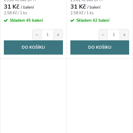
31 Kč
31 Kč
/ balení
/ balení
Měrná
Měrná
2,58 Kč / 1 ks
2,58 Kč / 1 ks
cena:
cena:
Skladem
45 balení
Skladem
42 balení
−
+
−
+
DO KOŠÍKU
DO KOŠÍKU