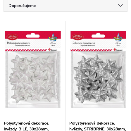
Ř
Doporučujeme
a
Nejlevnější
V
Nejdražší
z
ý
Nejprodávanější
e
p
Abecedně
n
i
í
s
p
p
r
r
o
Polystyrenová dekorace,
Polystyrenová dekorace,
o
hvězdy, BÍLÉ, 30x28mm,
hvězdy, STŘÍBRNÉ, 30x28mm,