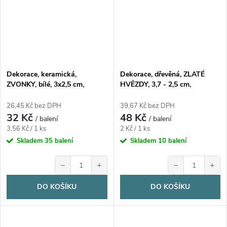
Dekorace, keramická,
Dekorace, dřevěná, ZLATÉ
ZVONKY, bílé, 3x2,5 cm,
HVĚZDY, 3,7 - 2,5 cm,
9ks/bal.
24ks/bal.
26,45 Kč bez DPH
39,67 Kč bez DPH
32 Kč
48 Kč
/ balení
/ balení
Měrná
Měrná
3,56 Kč / 1 ks
2 Kč / 1 ks
cena:
cena:
Skladem
35 balení
Skladem
10 balení
−
+
−
+
DO KOŠÍKU
DO KOŠÍKU