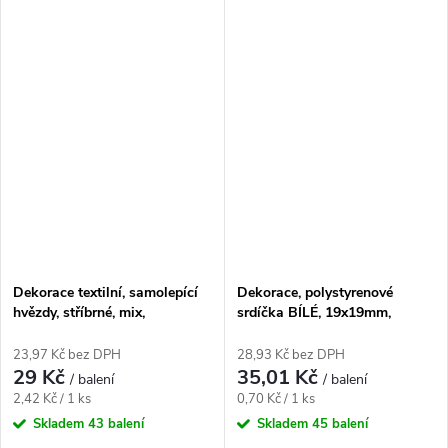
Dekorace textilní, samolepící
Dekorace, polystyrenové
hvězdy, stříbrné, mix,
srdíčka BÍLÉ, 19x19mm,
32x30mm, 12ks/bal.
50ks/bal.
23,97 Kč bez DPH
28,93 Kč bez DPH
29 Kč
35,01 Kč
/ balení
/ balení
Měrná
Měrná
2,42 Kč / 1 ks
0,70 Kč / 1 ks
cena:
cena:
Skladem
43 balení
Skladem
45 balení