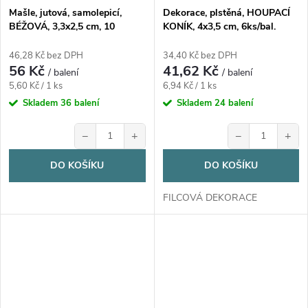
Mašle, jutová, samolepicí,
Dekorace, plstěná, HOUPACÍ
BÉŽOVÁ, 3,3x2,5 cm, 10
KONÍK, 4x3,5 cm, 6ks/bal.
ks/bal.
46,28 Kč bez DPH
34,40 Kč bez DPH
56 Kč
41,62 Kč
/ balení
/ balení
Měrná
Měrná
5,60 Kč / 1 ks
6,94 Kč / 1 ks
cena:
cena:
Skladem
36 balení
Skladem
24 balení
−
+
−
+
DO KOŠÍKU
DO KOŠÍKU
FILCOVÁ DEKORACE