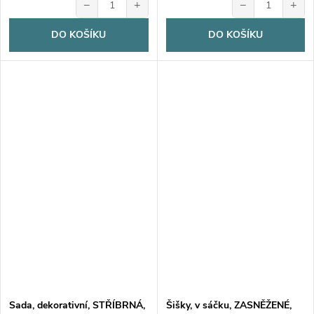
−
+
−
+
DO KOŠÍKU
DO KOŠÍKU
Sada, dekorativní, STŘÍBRNÁ,
Šišky, v sáčku, ZASNĚŽENÉ,