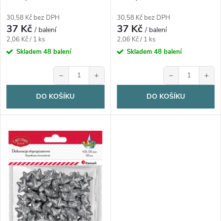
d
18ks/bal.
18ks/bal.
d
30,58 Kč bez DPH
30,58 Kč bez DPH
37 Kč
37 Kč
u
/ balení
/ balení
Měrná
Měrná
u
2,06 Kč / 1 ks
2,06 Kč / 1 ks
cena:
cena:
Skladem
48 balení
Skladem
48 balení
k
k
−
+
−
+
t
t
DO KOŠÍKU
DO KOŠÍKU
ů
ů