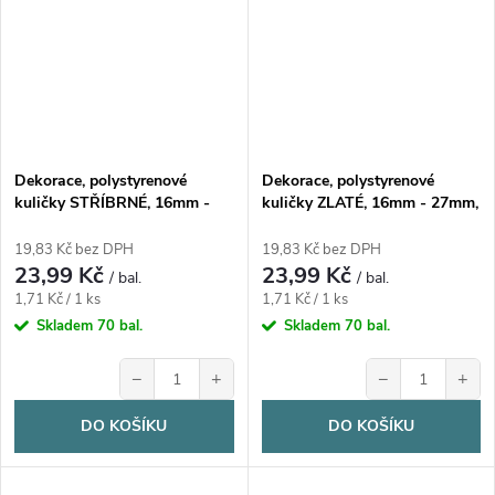
Dekorace, polystyrenové
Dekorace, polystyrenové
kuličky STŘÍBRNÉ, 16mm -
kuličky ZLATÉ, 16mm - 27mm,
27mm, 14ks/bal.
14ks/bal.
19,83 Kč bez DPH
19,83 Kč bez DPH
23,99 Kč
23,99 Kč
/ bal.
/ bal.
Měrná
Měrná
1,71 Kč / 1 ks
1,71 Kč / 1 ks
cena:
cena:
Skladem
70 bal.
Skladem
70 bal.
−
+
−
+
DO KOŠÍKU
DO KOŠÍKU