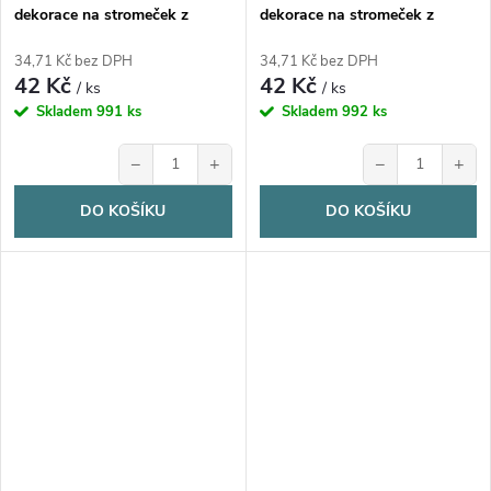
dekorace na stromeček z
dekorace na stromeček z
březové překližky, MYŠKA, 1ks
březové překližky, TUČŇÁK,
1ks
34,71 Kč bez DPH
34,71 Kč bez DPH
42 Kč
42 Kč
/ ks
/ ks
Skladem
991 ks
Skladem
992 ks
−
+
−
+
DO KOŠÍKU
DO KOŠÍKU