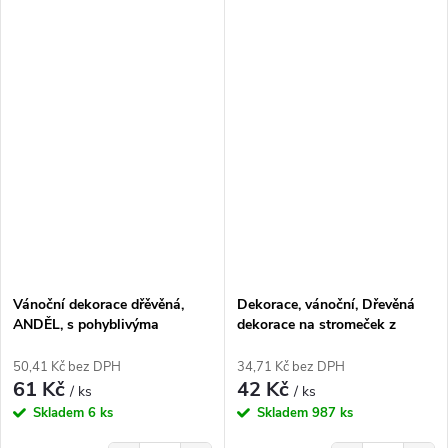
Vánoční dekorace dřěvěná,
Dekorace, vánoční, Dřevěná
ANDĚL, s pohyblivýma
dekorace na stromeček z
rukama, 11,5x12,5cm, 1 kus
březové překližky, PES, 1ks
50,41 Kč bez DPH
34,71 Kč bez DPH
61 Kč
42 Kč
/ ks
/ ks
Skladem
6 ks
Skladem
987 ks