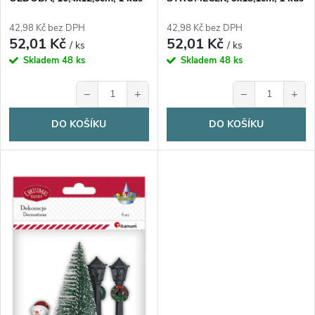
o
d
d
42,98 Kč bez DPH
42,98 Kč bez DPH
52,01 Kč
52,01 Kč
u
/ ks
/ ks
u
Skladem
48 ks
Skladem
48 ks
k
−
+
−
+
k
t
DO KOŠÍKU
DO KOŠÍKU
t
ů
ů