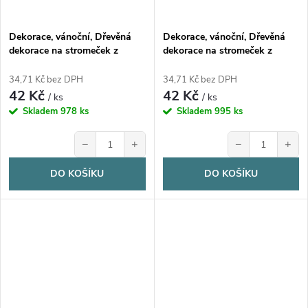
Dekorace, vánoční, Dřevěná
Dekorace, vánoční, Dřevěná
dekorace na stromeček z
dekorace na stromeček z
březové překližky, TRPASLÍK,
březové překližky, TRPASLÍK,
1ks
1ks
34,71 Kč bez DPH
34,71 Kč bez DPH
42 Kč
42 Kč
/ ks
/ ks
Skladem
978 ks
Skladem
995 ks
−
+
−
+
DO KOŠÍKU
DO KOŠÍKU