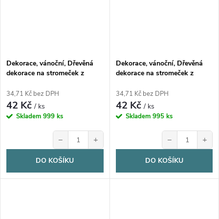
Dekorace, vánoční, Dřevěná
Dekorace, vánoční, Dřevěná
dekorace na stromeček z
dekorace na stromeček z
březové překližky, PLAMEŃÁK,
březové překližky, LIŠKA, 1ks
1ks
34,71 Kč bez DPH
34,71 Kč bez DPH
42 Kč
42 Kč
/ ks
/ ks
Skladem
999 ks
Skladem
995 ks
−
+
−
+
DO KOŠÍKU
DO KOŠÍKU