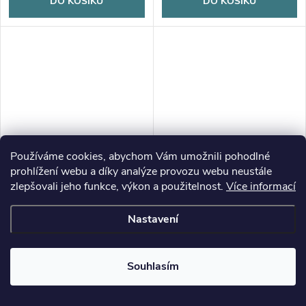
DO KOŠÍKU
DO KOŠÍKU
Používáme cookies, abychom Vám umožnili pohodlné
prohlížení webu a díky analýze provozu webu neustále
zlepšovali jeho funkce, výkon a použitelnost.
Více informací
Nastavení
Dekorace, vánoční, Dřevěná
Dekorace, vánoční, Dřevěná
Souhlasím
dekorace na stromeček z
dekorace na stromeček z
březové překližky,kočka, 1ks
březové překližky, ANDĚL, 1ks