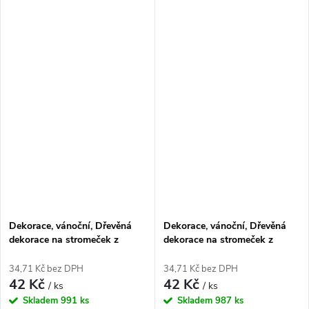
Dekorace, vánoční, Dřevěná
Dekorace, vánoční, Dřevěná
dekorace na stromeček z
dekorace na stromeček z
březové překližky, SNĚHULÁK,
březové překližky, VESNIČKA,
1ks
1ks
34,71 Kč bez DPH
34,71 Kč bez DPH
42 Kč
42 Kč
/ ks
/ ks
Skladem
991 ks
Skladem
987 ks