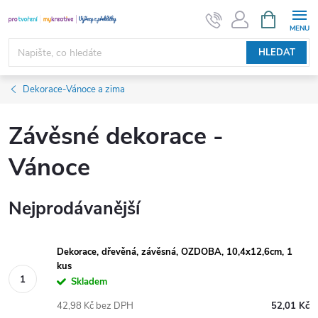
Přejít
NÁKUPNÍ
KOŠÍK
na
obsah
HLEDAT
Dekorace-Vánoce a zima
Závěsné dekorace -
Vánoce
Nejprodávanější
Dekorace, dřevěná, závěsná, OZDOBA, 10,4x12,6cm, 1
kus
Skladem
42,98 Kč bez DPH
52,01 Kč