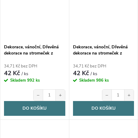
Dekorace, vánoční, Dřevěná
Dekorace, vánoční, Dřevěná
dekorace na stromeček z
dekorace na stromeček z
březové překližky, KOČKA za
březové překližky, KOČKA za
oknem, 1ks
oknem, 1ks
34,71 Kč bez DPH
34,71 Kč bez DPH
42 Kč
42 Kč
/ ks
/ ks
Skladem
992 ks
Skladem
986 ks
−
+
−
+
DO KOŠÍKU
DO KOŠÍKU