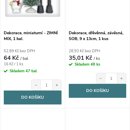
Dekorace, miniaturní - ZIMNÍ
Dekorace, dřěvěnná, závěsná,
MIX, 1 bal.
SOB, 9 x 13cm, 1 kus
52,89 Kč bez DPH
28,93 Kč bez DPH
64 Kč
35,01 Kč
/ bal.
/ ks
Měrná
16 Kč / 1 ks
Skladem
48 ks
cena:
Skladem
47 bal.
−
+
−
+
DO KOŠÍKU
DO KOŠÍKU