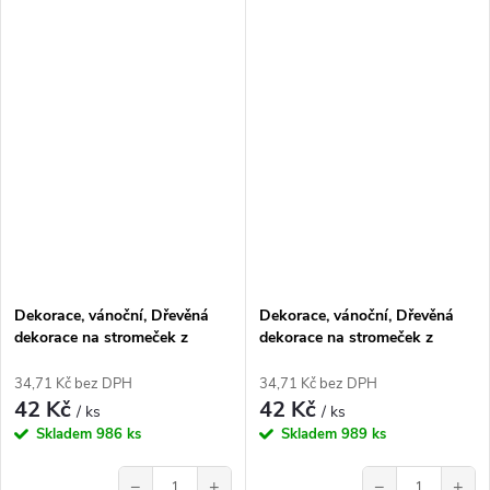
Dekorace, vánoční, Dřevěná
Dekorace, vánoční, Dřevěná
dekorace na stromeček z
dekorace na stromeček z
březové překližky, KOČKA za
březové překližky, KOČKA za
oknem, 1ks
oknem, 1ks
34,71 Kč bez DPH
34,71 Kč bez DPH
42 Kč
42 Kč
/ ks
/ ks
Skladem
986 ks
Skladem
989 ks
−
+
−
+