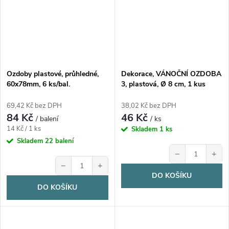
Ozdoby plastové, průhledné,
Dekorace, VÁNOČNÍ OZDOBA
60x78mm, 6 ks/bal.
3, plastová, Ø 8 cm, 1 kus
69,42 Kč bez DPH
38,02 Kč bez DPH
84 Kč
46 Kč
/ balení
/ ks
Měrná
14 Kč / 1 ks
Skladem
1 ks
cena:
Skladem
22 balení
−
+
−
+
DO KOŠÍKU
DO KOŠÍKU