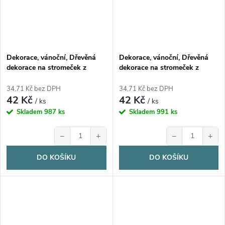
Dekorace, vánoční, Dřevěná
Dekorace, vánoční, Dřevěná
dekorace na stromeček z
dekorace na stromeček z
březové překližky, KOČKA za
březové překližky, KOČKA za
oknem, 1ks
oknem, 1ks
34,71 Kč bez DPH
34,71 Kč bez DPH
42 Kč
42 Kč
/ ks
/ ks
Skladem
987 ks
Skladem
991 ks
−
+
−
+
DO KOŠÍKU
DO KOŠÍKU