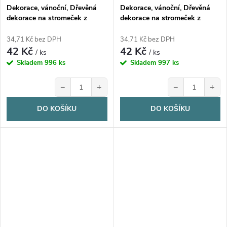
Dekorace, vánoční, Dřevěná
Dekorace, vánoční, Dřevěná
dekorace na stromeček z
dekorace na stromeček z
březové překližky, MEDVÍDEK,
březové překližky, VEVERKA,
1ks
1ks
34,71 Kč bez DPH
34,71 Kč bez DPH
42 Kč
42 Kč
/ ks
/ ks
Skladem
996 ks
Skladem
997 ks
−
+
−
+
DO KOŠÍKU
DO KOŠÍKU