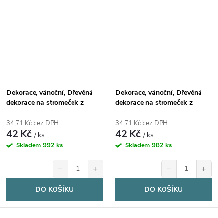
Dekorace, vánoční, Dřevěná
Dekorace, vánoční, Dřevěná
dekorace na stromeček z
dekorace na stromeček z
březové překližky, OZDOBA,
březové překližky, SNĚHULÁK,
1ks
1ks
34,71 Kč bez DPH
34,71 Kč bez DPH
42 Kč
42 Kč
/ ks
/ ks
Skladem
992 ks
Skladem
982 ks
−
+
−
+
DO KOŠÍKU
DO KOŠÍKU