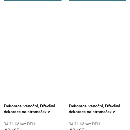
Dekorace, vánoční, Dřevěná
Dekorace, vánoční, Dřevěná
dekorace na stromeček z
dekorace na stromeček z
březové překližky, PES, 1ks
březové překližky, TRPASLÍK,
1ks
34,71 Kč bez DPH
34,71 Kč bez DPH