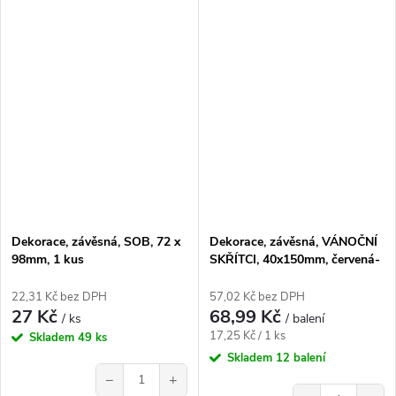
Dekorace, závěsná, SOB, 72 x
Dekorace, závěsná, VÁNOČNÍ
98mm, 1 kus
SKŘÍTCI, 40x150mm, červená-
bílá, 4 ks/bal.
22,31 Kč bez DPH
57,02 Kč bez DPH
27 Kč
68,99 Kč
/ ks
/ balení
Měrná
17,25 Kč / 1 ks
Skladem
49 ks
cena:
Skladem
12 balení
−
+