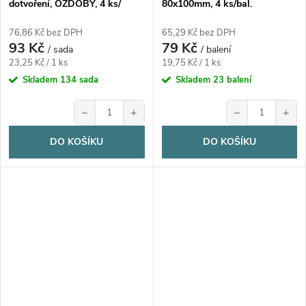
dotvoření, OZDOBY, 4 ks/
80x100mm, 4 ks/bal.
sada
76,86 Kč bez DPH
65,29 Kč bez DPH
93 Kč
79 Kč
/ sada
/ balení
Měrná
Měrná
23,25 Kč / 1 ks
19,75 Kč / 1 ks
cena:
cena:
Skladem
134 sada
Skladem
23 balení
−
+
−
+
DO KOŠÍKU
DO KOŠÍKU