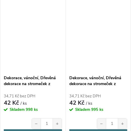
Dekorace, vánoční, Dřevěná
Dekorace, vánoční, Dřevěná
dekorace na stromeček z
dekorace na stromeček z
březové překližky, MEDVÍDEK,
březové překližky, MEDVÍDEK,
1ks
1ks
34,71 Kč bez DPH
34,71 Kč bez DPH
42 Kč
42 Kč
/ ks
/ ks
Skladem
998 ks
Skladem
995 ks
−
+
−
+