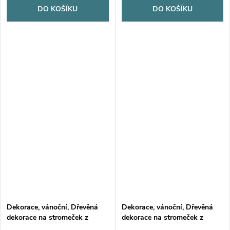
DO KOŠÍKU
DO KOŠÍKU
Dekorace, vánoční, Dřevěná
Dekorace, vánoční, Dřevěná
dekorace na stromeček z
dekorace na stromeček z
březové překližky, SOVA, 1ks
březové překližky, ŽIRAFA, 1ks