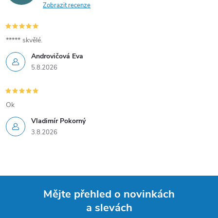
Zobrazit recenze
***** skvělé.
Androvičová Eva
5.8.2026
Ok
Vladimír Pokorný
3.8.2026
Mějte přehled o novinkách
a slevách
Z