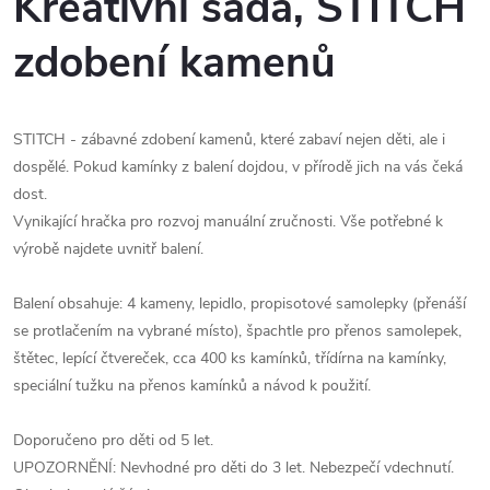
Kreativní sada, STITCH
zdobení kamenů
STITCH - zábavné zdobení kamenů, které zabaví nejen děti, ale i
dospělé. Pokud kamínky z balení dojdou, v přírodě jich na vás čeká
dost.
Vynikající hračka pro rozvoj manuální zručnosti. Vše potřebné k
výrobě najdete uvnitř balení.
Balení obsahuje: 4 kameny, lepidlo, propisotové samolepky (přenáší
se protlačením na vybrané místo), špachtle pro přenos samolepek,
štětec, lepící čtvereček, cca 400 ks kamínků, třídírna na kamínky,
speciální tužku na přenos kamínků a návod k použití.
Doporučeno pro děti od 5 let.
UPOZORNĚNÍ: Nevhodné pro děti do 3 let. Nebezpečí vdechnutí.