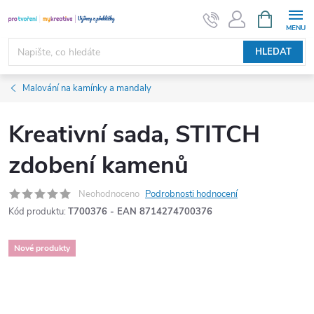
Přejít
NÁKUPNÍ
KOŠÍK
na
obsah
HLEDAT
Malování na kamínky a mandaly
Kreativní sada, STITCH
zdobení kamenů
Neohodnoceno
Podrobnosti hodnocení
Kód produktu:
T700376 - EAN 8714274700376
Nové produkty