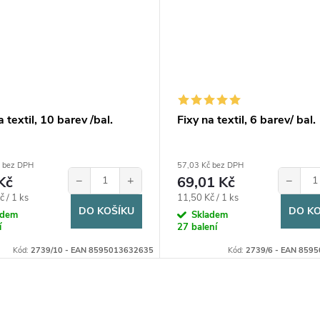
a textil, 10 barev /bal.
Fixy na textil, 6 barev/ bal.
 bez DPH
57,03 Kč bez DPH
Kč
−
+
69,01 Kč
−
Měrná
 / 1 ks
11,50 Kč / 1 ks
DO KOŠÍKU
DO KO
cena:
adem
Skladem
í
27 balení
Kód:
2739/10 - EAN 8595013632635
Kód:
2739/6 - EAN 859