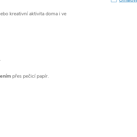
nebo kreativní aktivita doma i ve
.
lením
přes pečicí papír.