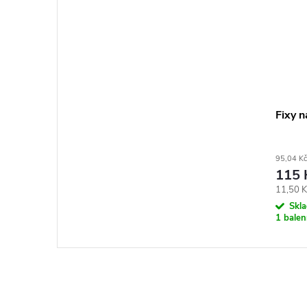
Fixy n
95,04 Kč
115 
Měrná
11,50 Kč
cena:
Skl
1 balen