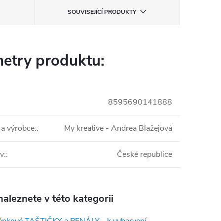
SOUVISEJÍCÍ PRODUKTY
etry produktu:
8595690141888
 a výrobce:
:
My kreative - Andrea Blažejová
v:
:
České republice
aleznete v této kategorii
nkové TAŠTIČKY a PENÁLY - k vybarvení