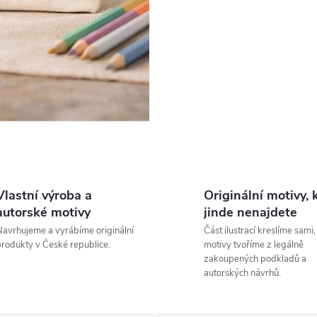
Vlastní výroba a
Originální motivy, 
autorské motivy
jinde nenajdete
avrhujeme a vyrábíme originální
Část ilustrací kreslíme sami,
rodukty v České republice.
motivy tvoříme z legálně
zakoupených podkladů a
autorských návrhů.