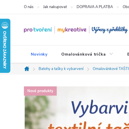
Přejít
O nás
Jak nakupovat
DOPRAVA A PLATBA
Obc
na
obsah
Novinky
Omalovánková trička
Batohy a tašky k vybarvení
Omalovánkové TAŠTIČ
Domů
Nové produkty