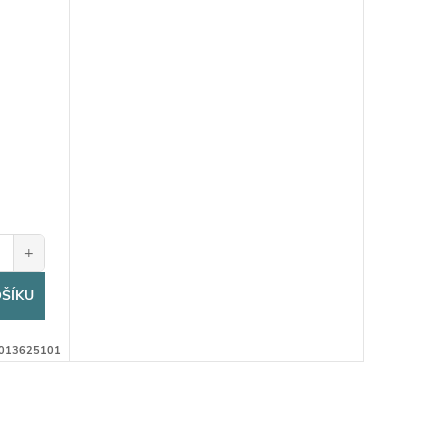
+
ŠÍKU
5013625101