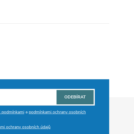
ODEBÍRAT
i podmínkami
a
podmínkami ochrany osobních
mi ochrany osobních údajů