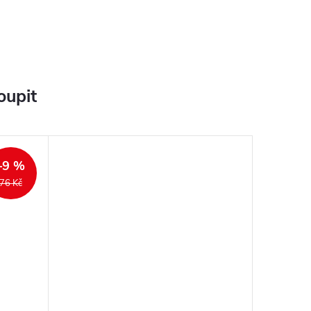
oupit
–9 %
76 Kč