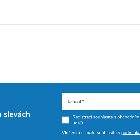
E-mail
a slevách
Registrací souhlasíte s
obchodním
údajů
Vložením e-mailu souhlasíte s
podmínka