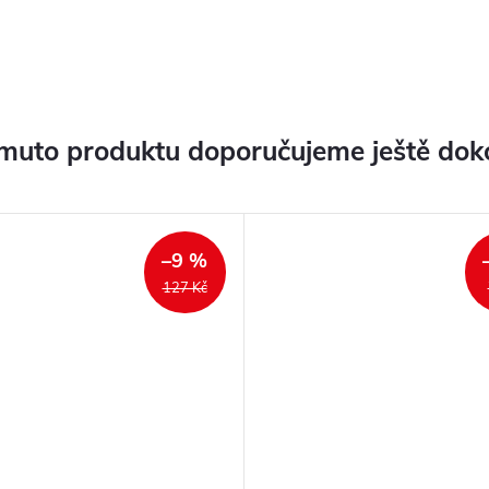
muto produktu doporučujeme ještě dok
–9 %
127 Kč