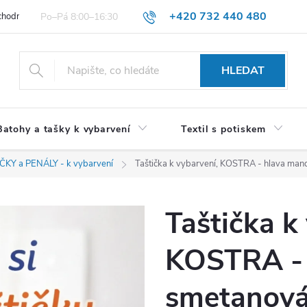
+420 732 440 480
hodní podmínky pro spotřebitele
VŠEOBECNÉ OBCHODNÍ PODMÍNKY 
HLEDAT
Batohy a tašky k vybarvení
Textil s potiskem
KY a PENÁLY - k vybarvení
Taštička k vybarvení, KOSTRA - hlava man
Taštička k
KOSTRA - 
smetanová