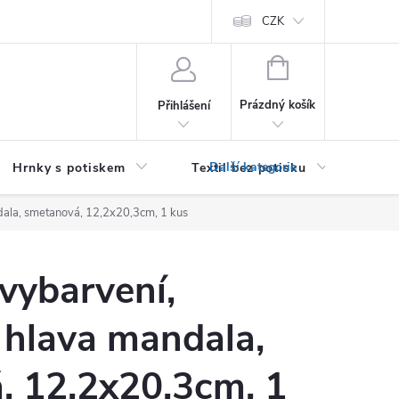
PRO PODNIKATELE (B2B)
Podmínky ochrany osobních údajů
CZK
Zása
NÁKUPNÍ
KOŠÍK
Prázdný košík
Přihlášení
Hrnky s potiskem
Textil bez potisku
Dár
dala, smetanová, 12,2x20,3cm, 1 kus
 vybarvení,
hlava mandala,
, 12,2x20,3cm, 1