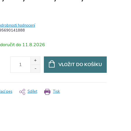
odrobnosti hodnocení
595690141888
11.8.2026
VLOŽIT DO KOŠÍKU
dací pes
Sdílet
Tisk