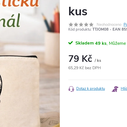
kus
Neohodnoceno
P
Kód produktu:
TTJOM08 - EAN 8
Skladem
49 ks
79 Kč
/ ks
65,29 Kč bez DPH
Měrná
cena:
Dotaz k produktu
Hlí