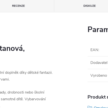
RECENZE
DISKUZE
Param
etanová,
EAN
:
Dodavatel
ní doplněk díky dětské fantazii.
Vyrobeno 
arvami.
klady, drobnosti nebo školní
Produkt n
e samotné dítě. Vybarvování
.
Omalová