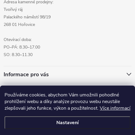
Adresa kamenné prodejny:
Tvořivý ráj
Palackého náměstí 98/19
268 01 Hořovice
Otevírací doba:
PO–PÁ: 8.30–17.00
SO: 8.30–11.30
Informace pro vás
Přijímáme online platby
Používáme cookies, abychom Vám umožnili pohodlné
prohlížení webu a díky analýze provozu webu neustále
zlepšovali jeho funkce, výkon a použitelnost.
Více informací
Nastavení
Copyright 2026
Pro tvoreni.cz - My kreative.cz
. Všechna práva