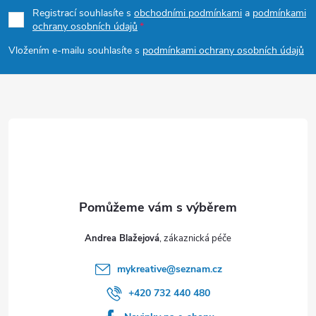
p
Registrací souhlasíte s
obchodními podmínkami
a
podmínkami
ochrany osobních údajů
a
Vložením e-mailu souhlasíte s
podmínkami ochrany osobních údajů
t
í
Andrea Blažejová
mykreative
@
seznam.cz
+420 732 440 480