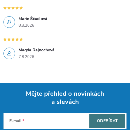
y
v
Marie Ščudlová
8.8.2026
ý
p
i
Magda Rajnochová
7.8.2026
s
u
Mějte přehled o novinkách
a slevách
Z
á
E-mail
ODEBÍRAT