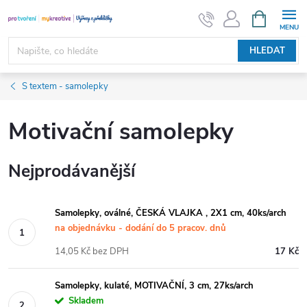
Přejít
NÁKUPNÍ
KOŠÍK
na
obsah
HLEDAT
S textem - samolepky
Motivační samolepky
Nejprodávanější
Samolepky, oválné, ČESKÁ VLAJKA , 2X1 cm, 40ks/arch
na objednávku - dodání do 5 pracov. dnů
14,05 Kč bez DPH
17 Kč
Samolepky, kulaté, MOTIVAČNÍ, 3 cm, 27ks/arch
Skladem