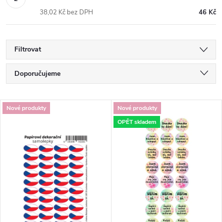
38,02 Kč bez DPH
46 Kč
Filtrovat
Ř
Doporučujeme
a
Nejlevnější
V
Nové produkty
Nové produkty
Nejdražší
z
OPĚT skladem
ý
Nejprodávanější
e
p
Abecedně
n
i
í
s