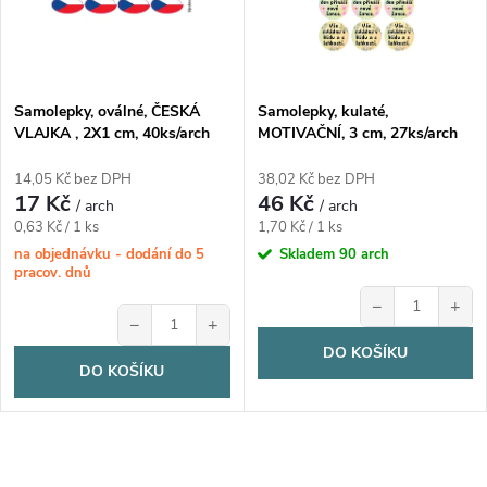
p
p
r
r
o
Samolepky, oválné, ČESKÁ
Samolepky, kulaté,
o
VLAJKA , 2X1 cm, 40ks/arch
MOTIVAČNÍ, 3 cm, 27ks/arch
d
d
14,05 Kč bez DPH
38,02 Kč bez DPH
17 Kč
46 Kč
u
/ arch
/ arch
Měrná
Měrná
u
0,63 Kč / 1 ks
1,70 Kč / 1 ks
cena:
cena:
na objednávku - dodání do 5
Skladem
90 arch
k
pracov. dnů
k
−
+
t
−
+
t
DO KOŠÍKU
ů
DO KOŠÍKU
ů
O