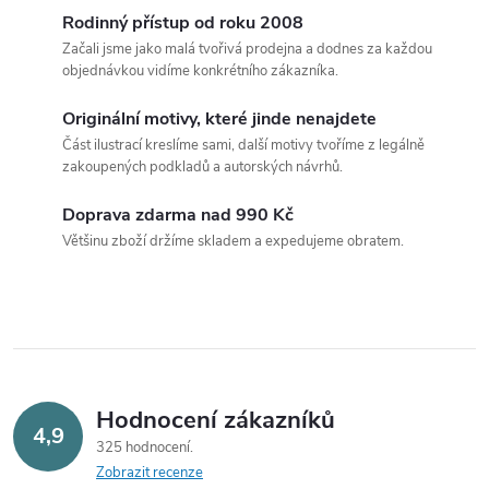
v
Rodinný přístup od roku 2008
Začali jsme jako malá tvořivá prodejna a dodnes za každou
l
objednávkou vidíme konkrétního zákazníka.
á
Originální motivy, které jinde nenajdete
Část ilustrací kreslíme sami, další motivy tvoříme z legálně
d
zakoupených podkladů a autorských návrhů.
a
Doprava zdarma nad 990 Kč
c
Většinu zboží držíme skladem a expedujeme obratem.
í
p
r
v
Hodnocení zákazníků
4,9
325 hodnocení
k
Zobrazit recenze