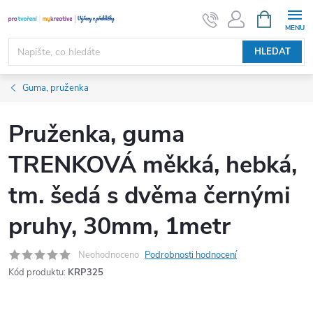
Přejít
NÁKUPNÍ
KOŠÍK
na
obsah
HLEDAT
Guma, pruženka
Pruženka, guma
TRENKOVÁ měkká, hebká,
tm. šedá s dvěma černými
pruhy, 30mm, 1metr
Neohodnoceno
Podrobnosti hodnocení
Kód produktu:
KRP325