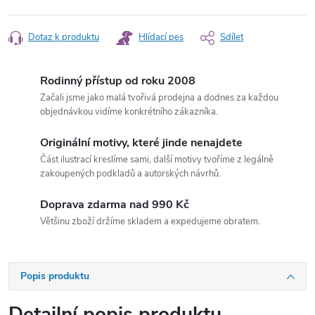
Měrná
cena:
Dotaz k produktu
Hlídací pes
Sdílet
Rodinný přístup od roku 2008
Začali jsme jako malá tvořivá prodejna a dodnes za každou
objednávkou vidíme konkrétního zákazníka.
Originální motivy, které jinde nenajdete
Část ilustrací kreslíme sami, další motivy tvoříme z legálně
zakoupených podkladů a autorských návrhů.
Doprava zdarma nad 990 Kč
Většinu zboží držíme skladem a expedujeme obratem.
Popis produktu
Detailní popis produktu