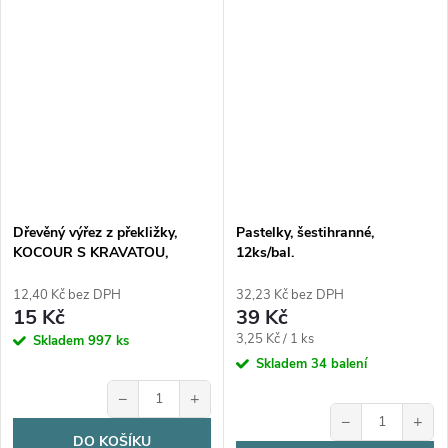
Dřevěný výřez z překližky,
Pastelky, šestihranné,
KOCOUR S KRAVATOU,
12ks/bal.
8x5,7cm, 1ks
12,40 Kč bez DPH
32,23 Kč bez DPH
15 Kč
39 Kč
Měrná
3,25 Kč / 1 ks
Skladem
997 ks
cena:
Skladem
34 balení
−
+
−
+
DO KOŠÍKU