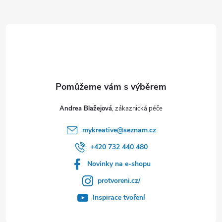
t
í
Andrea Blažejová
mykreative
@
seznam.cz
+420 732 440 480
Novinky na e-shopu
protvoreni.cz/
Inspirace tvoření