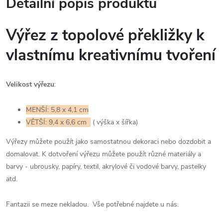
Detailní popis produktu
Výřez z topolové překližky k
vlastnímu kreativnímu tvoření
Velikost výřezu
:
MENŠÍ: 5,8 x 4,1 cm
VĚTŠÍ: 9,4 x 6,6 cm
( výška x šířka)
Výřezy můžete použít jako samostatnou dekoraci nebo dozdobit a
domalovat.
K dotvoření výřezu můžete použít různé materiály a
barvy - ubrousky, papíry, textil, akrylové či vodové barvy, pastelky
atd.
Fantazii se meze nekladou. Vše potřebné najdete u nás.