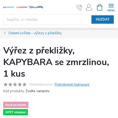
Přejít
NÁKUPNÍ
KOŠÍK
na
obsah
HLEDAT
Ostatní zvířata - výřezy z překližky
Výřez z překližky,
KAPYBARA se zmrzlinou,
1 kus
Neohodnoceno
Podrobnosti hodnocení
Kód produktu:
Zvolte variantu
Nové produkty
OPĚT skladem