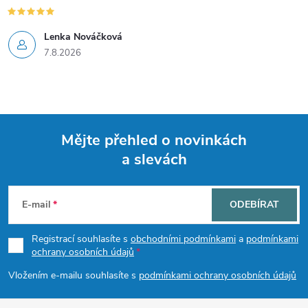
Lenka Nováčková
7.8.2026
Mějte přehled o novinkách
a slevách
Z
á
E-mail
ODEBÍRAT
p
Registrací souhlasíte s
obchodními podmínkami
a
podmínkami
ochrany osobních údajů
a
Vložením e-mailu souhlasíte s
podmínkami ochrany osobních údajů